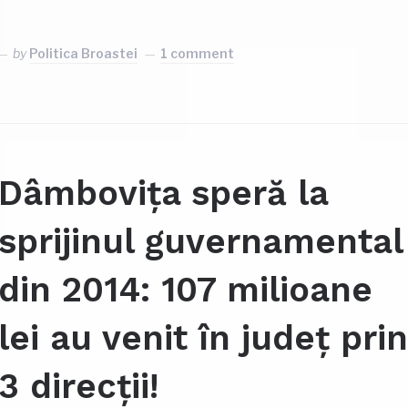
book
rtajează
by
Politica Broastei
1 comment
Dâmbovița speră la
sprijinul guvernamental
din 2014: 107 milioane
lei au venit în județ pri
3 direcții!