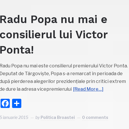
Radu Popa nu mai e
consilierul lui Victor
Ponta!
Radu Popa nu mai este consilierul premierului Victor Ponta.
Deputat de Târgoviște, Popa s-a remarcat în perioada de
după pierderea alegerilor prezidențiale prin critici extrem
de dure la adresa vicepremierului
[Read More…]
Facebook
Partajează
5 ianuarie 2015
by
Politica Broastei
0 comments