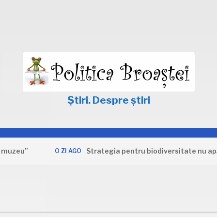
Știri. Despre știri
”
Strategia pentru biodiversitate nu apără int
O ZI AGO