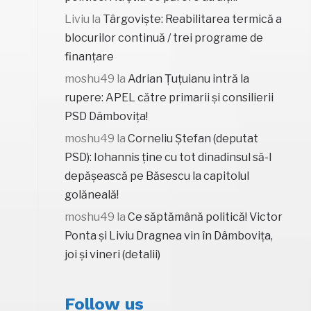
Liviu
la
Târgoviște: Reabilitarea termică a
blocurilor continuă / trei programe de
finanțare
moshu49
la
Adrian Țuțuianu intră la
rupere: APEL către primarii și consilierii
PSD Dâmbovița!
moshu49
la
Corneliu Ștefan (deputat
PSD): Iohannis ține cu tot dinadinsul să-l
depășească pe Băsescu la capitolul
golăneală!
moshu49
la
Ce săptămână politică! Victor
Ponta și Liviu Dragnea vin în Dâmbovița,
joi și vineri (detalii)
Follow us