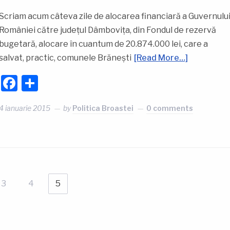
Scriam acum câteva zile de alocarea financiară a Guvernulu
României către județul Dâmbovița, din Fondul de rezervă
bugetară, alocare în cuantum de 20.874.000 lei, care a
salvat, practic, comunele Brănești
[Read More…]
Facebook
Partajează
4 ianuarie 2015
by
Politica Broastei
0 comments
3
4
5