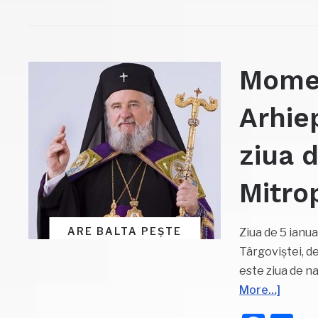
Momen
Arhie
ziua 
Mitrop
ARE BALTA PEȘTE
Ziua de 5 ianua
Târgoviştei, d
este ziua de n
More…]