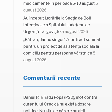
medicamente în perioada 5-10 august
5
august 2026
Au început lucrările la Secția de Boli
Infecțioase a Spitalului Județean de
Urgență Târgoviște
5 august 2026
„Bătrân, dar nu singur” / contract semnat
pentru un proiect de asistență socială la
domiciliu pentru persoane vârstnice
5
august 2026
Comentarii recente
Daniel R
la
Radu Popa (PSD), înot contra
curentului: Cred că nu există dosare
politice. Nu știu ce părere au alții!