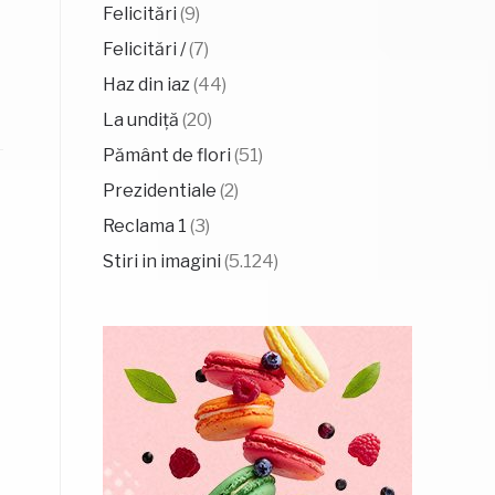
Felicitări
(9)
Felicitări /
(7)
Haz din iaz
(44)
La undiță
(20)
Pământ de flori
(51)
Prezidentiale
(2)
Reclama 1
(3)
Stiri in imagini
(5.124)
n