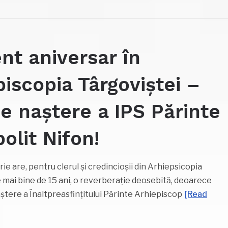
t aniversar în
piscopia Târgoviștei –
de naștere a IPS Părinte
olit Nifon!
rie are, pentru clerul şi credincioşii din Arhiepsicopia
e mai bine de 15 ani, o reverberaţie deosebită, deoarece
aştere a Înaltpreasfinţitului Părinte Arhiepiscop
[Read