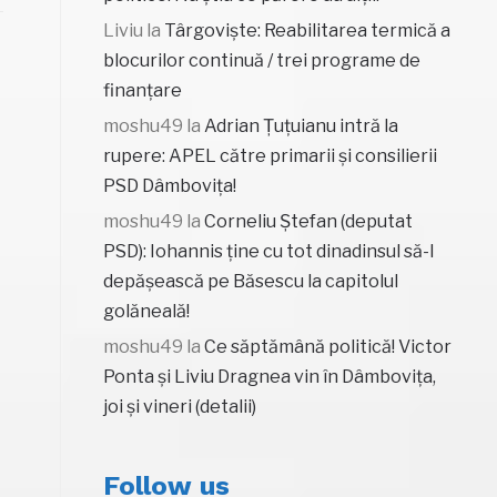
Liviu
la
Târgoviște: Reabilitarea termică a
blocurilor continuă / trei programe de
finanțare
moshu49
la
Adrian Țuțuianu intră la
rupere: APEL către primarii și consilierii
PSD Dâmbovița!
moshu49
la
Corneliu Ștefan (deputat
PSD): Iohannis ține cu tot dinadinsul să-l
depășească pe Băsescu la capitolul
golăneală!
moshu49
la
Ce săptămână politică! Victor
Ponta și Liviu Dragnea vin în Dâmbovița,
joi și vineri (detalii)
Follow us