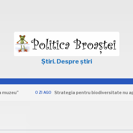
Știri. Despre știri
”
Strategia pentru biodiversitate nu apără int
O ZI AGO