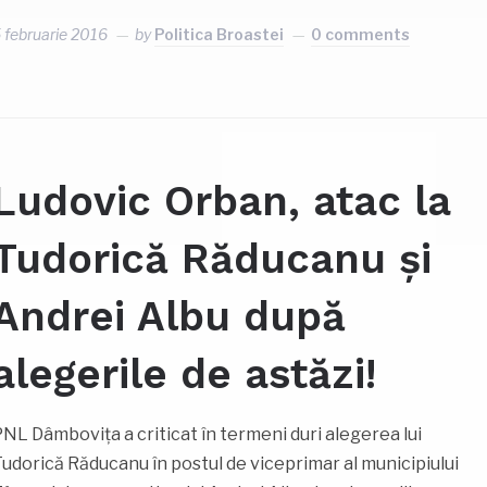
 februarie 2016
by
Politica Broastei
0 comments
Ludovic Orban, atac la
Tudorică Răducanu și
Andrei Albu după
alegerile de astăzi!
NL Dâmbovița a criticat în termeni duri alegerea lui
udorică Răducanu în postul de viceprimar al municipiului