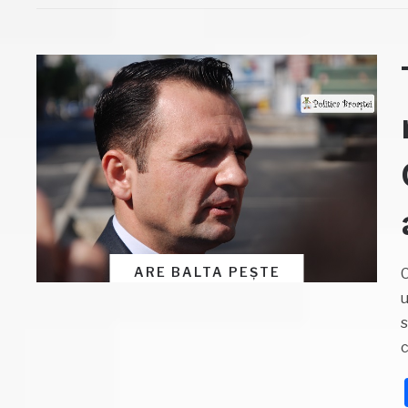
ARE BALTA PEȘTE
C
u
s
c