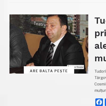
Tu
pr
al
mu
ARE BALTA PEȘTE
Tudori
Târgov
Cosmin
mulțum