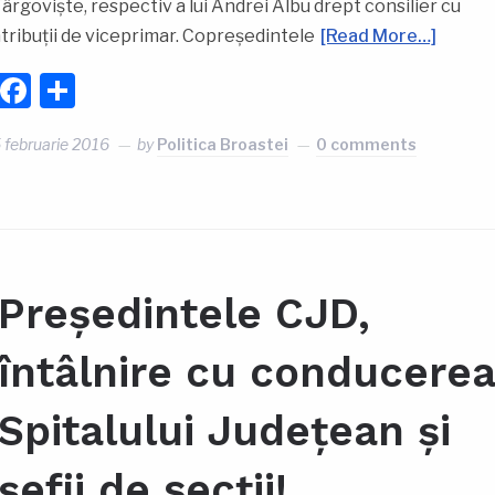
ârgoviște, respectiv a lui Andrei Albu drept consilier cu
tribuții de viceprimar. Copreședintele
[Read More…]
Facebook
Partajează
 februarie 2016
by
Politica Broastei
0 comments
Președintele CJD,
întâlnire cu conducere
Spitalului Județean și
șefii de secții!