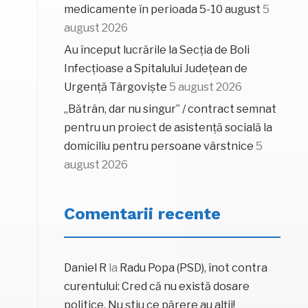
medicamente în perioada 5-10 august
5
august 2026
Au început lucrările la Secția de Boli
Infecțioase a Spitalului Județean de
Urgență Târgoviște
5 august 2026
„Bătrân, dar nu singur” / contract semnat
pentru un proiect de asistență socială la
domiciliu pentru persoane vârstnice
5
august 2026
Comentarii recente
Daniel R
la
Radu Popa (PSD), înot contra
curentului: Cred că nu există dosare
politice. Nu știu ce părere au alții!