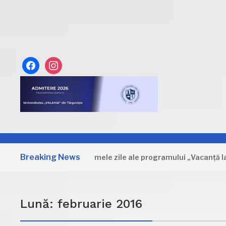
facebook
instagram
Breaking News
Dâmbovița: Primele zile ale programului „Vacanță la muzeu
Lună:
februarie 2016