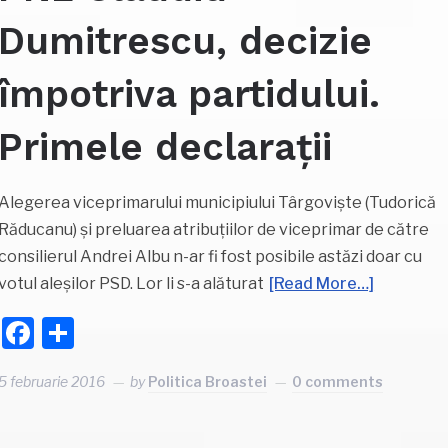
Dumitrescu, decizie
împotriva partidului.
Primele declarații
Alegerea viceprimarului municipiului Târgoviște (Tudorică
Răducanu) și preluarea atribuțiilor de viceprimar de către
consilierul Andrei Albu n-ar fi fost posibile astăzi doar cu
votul aleșilor PSD. Lor li s-a alăturat
[Read More…]
Facebook
Partajează
5 februarie 2016
by
Politica Broastei
0 comments