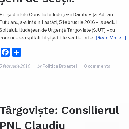
Președintele Consiliului Județean Dâmbovița, Adrian
Țuțuianu, s-a întâlnit astăzi, 5 februarie 2016 – la sediul
Spitalului Județean de Urgență Târgoviște (SJUT) – cu
conducerea spitalului și șefii de secție, prilej
[Read More…]
Facebook
Partajează
5 februarie 2016
by
Politica Broastei
0 comments
Târgoviște: Consilierul
PNL Claudiu