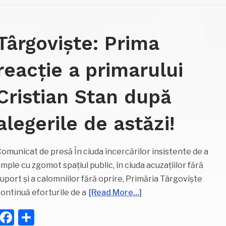
Târgoviște: Prima
reacție a primarului
Cristian Stan după
alegerile de astăzi!
omunicat de presă În ciuda încercărilor insistente de a
mple cu zgomot spațiul public, în ciuda acuzațiilor fără
uport și a calomniilor fără oprire, Primăria Târgoviște
ontinuă eforturile de a
[Read More…]
Facebook
Partajează