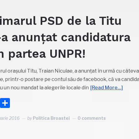
imarul PSD de la Titu
-a anunțat candidatura
n partea UNPR!
rul orașului Titu, Traian Niculae, a anunțat în urmă cu câtev
e, printr-o postare pe contul său de facebook, că va candid
u un nou mandat la alegerile locale din
[Read More…]
Facebook
Partajează
uarie 2016
by
Politica Broastei
0 comments