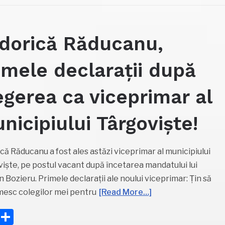
dorică Răducanu,
imele declarații după
egerea ca viceprimar al
nicipiului Târgoviște!
că Răducanu a fost ales astăzi viceprimar al municipiului
iște, pe postul vacant după încetarea mandatului lui
 Bozieru. Primele declarații ale noului viceprimar: Țin să
esc colegilor mei pentru
[Read More…]
Facebook
Partajează