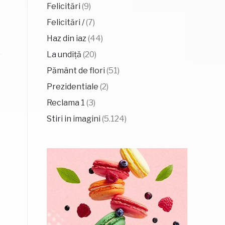
Felicitări
(9)
Felicitări /
(7)
Haz din iaz
(44)
La undiță
(20)
Pământ de flori
(51)
Prezidentiale
(2)
Reclama 1
(3)
Stiri in imagini
(5.124)