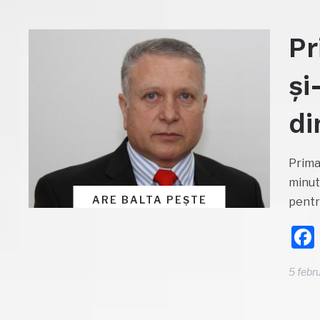
Pr
și
di
Prima
minut
ARE BALTA PEȘTE
pentr
5 febr