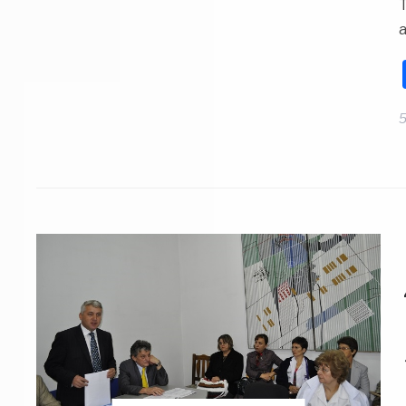
T
a
5