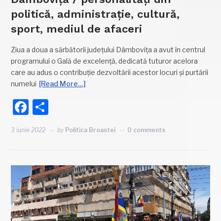
politică, administrație, cultură,
sport, mediul de afaceri
Ziua a doua a sărbătorii județului Dâmbovița a avut în centrul
programului o Gală de excelență, dedicată tuturor acelora
care au adus o contribuție dezvoltării acestor locuri și purtării
numelui
[Read More…]
Facebook
Partajează
3 iunie 2022
by
Politica Broastei
0 comments