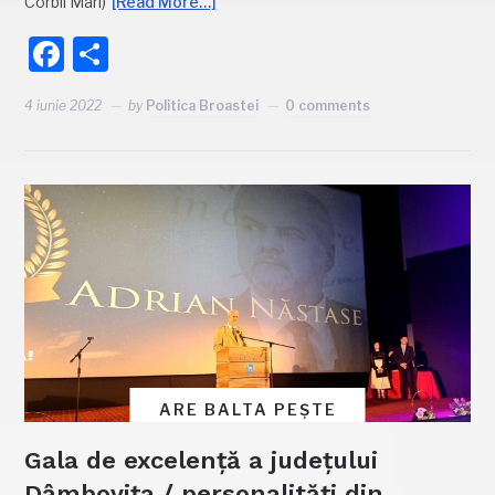
Corbii Mari)
[Read More…]
Facebook
Partajează
4 iunie 2022
by
Politica Broastei
0 comments
ARE BALTA PEȘTE
Gala de excelență a județului
Dâmbovița / personalități din