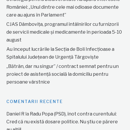
României: „Unul dintre cele mai odioase documente
care au ajuns în Parlament”
CJAS Dâmbovița, programul întâlnirilor cu furnizorii
de servicii medicale și medicamente în perioada 5-10
august
Au început lucrările la Secția de Boli Infecțioase a
Spitalului Județean de Urgență Târgoviște
„Bătrân, dar nu singur” / contract semnat pentru un
proiect de asistență socială la domiciliu pentru
persoane vârstnice
COMENTARII RECENTE
Daniel R
la
Radu Popa (PSD), înot contra curentului:
Cred că nu există dosare politice. Nu știu ce părere
au alții!