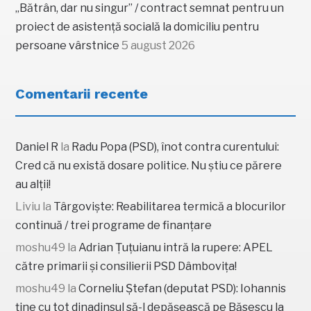
„Bătrân, dar nu singur” / contract semnat pentru un
proiect de asistență socială la domiciliu pentru
persoane vârstnice
5 august 2026
Comentarii recente
Daniel R
la
Radu Popa (PSD), înot contra curentului:
Cred că nu există dosare politice. Nu știu ce părere
au alții!
Liviu
la
Târgoviște: Reabilitarea termică a blocurilor
continuă / trei programe de finanțare
moshu49
la
Adrian Țuțuianu intră la rupere: APEL
către primarii și consilierii PSD Dâmbovița!
moshu49
la
Corneliu Ștefan (deputat PSD): Iohannis
ține cu tot dinadinsul să-l depășească pe Băsescu la