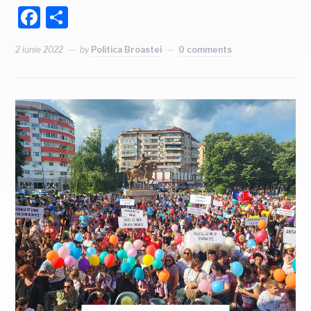
Facebook
Partajează
2 iunie 2022
by
Politica Broastei
0 comments