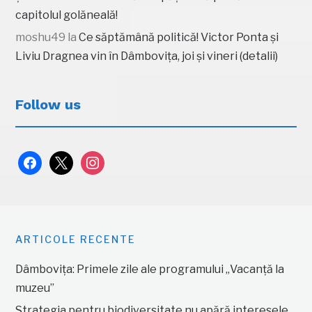
capitolul golăneală!
moshu49
la
Ce săptămână politică! Victor Ponta și
Liviu Dragnea vin în Dâmbovița, joi și vineri (detalii)
Follow us
facebook
x
instagram
ARTICOLE RECENTE
Dâmbovița: Primele zile ale programului „Vacanță la
muzeu”
Strategia pentru biodiversitate nu apără interesele