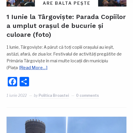
ARE BALTA PEȘTE
1 Iunie la Târgoviște: Parada Copiilor
a umplut orașul de bucurie și
culoare (foto)
1 Iunie, Târgoviște: A părut că toți copiii orașului au ieșit,
astăzi, afară, de ziua lor. Festivalul de activități pregătite de
Primăria Târgoviște în mai multe locații din municipiu
(Piața
[Read More…]
Facebook
Partajează
1 iunie 2022
by
Politica Broastei
0 comments