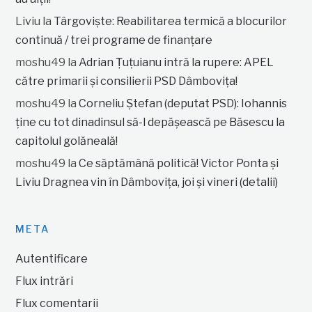
Liviu
la
Târgoviște: Reabilitarea termică a blocurilor
continuă / trei programe de finanțare
moshu49
la
Adrian Țuțuianu intră la rupere: APEL
către primarii și consilierii PSD Dâmbovița!
moshu49
la
Corneliu Ștefan (deputat PSD): Iohannis
ține cu tot dinadinsul să-l depășească pe Băsescu la
capitolul golăneală!
moshu49
la
Ce săptămână politică! Victor Ponta și
Liviu Dragnea vin în Dâmbovița, joi și vineri (detalii)
META
Autentificare
Flux intrări
Flux comentarii