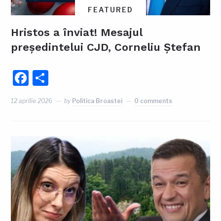
FEATURED
Hristos a înviat! Mesajul
președintelui CJD, Corneliu Ștefan
Facebook
Partajează
12 aprilie 2026
by
Politica Broastei
0 comments