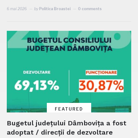
6 mai 2026
by
Politica Broastei
0 comments
FEATURED
Bugetul județului Dâmbovița a fost
adoptat / direcții de dezvoltare