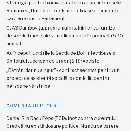
Strategia pentru biodiversitate nu apără interesele
României: „Unul dintre cele mai odioase documente
care au ajuns în Parlament”
CJAS Dâmbovița, programul întâlnirilor cu furnizorii
de servicii medicale și medicamente în perioada 5-10
august
Au început lucrările la Secția de Boli Infecțioase a
Spitalului Județean de Urgență Târgoviște
„Bătrân, dar nu singur” / contract semnat pentru un
proiect de asistență socială la domiciliu pentru
persoane vârstnice
COMENTARII RECENTE
Daniel R
la
Radu Popa (PSD), înot contra curentului:
Cred că nu există dosare politice. Nu știu ce părere