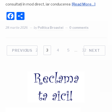
consultați în mod direct, iar conducerea
[Read More…]
Facebook
Partajează
28 martie 2026
by
Politica Broastei
0 comments
1
2
3
4
5
…
32
PREVIOUS
NEXT