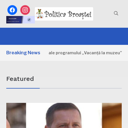
facebook
instagram
Breaking News
: Primele zile ale programului „Vacanță la muzeu”
3 ZIL
Featured