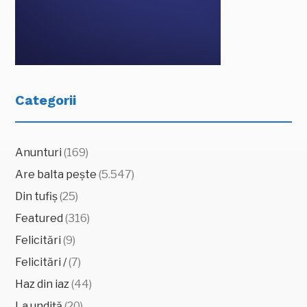
Categorii
Anunturi
(169)
Are balta pește
(5.547)
Din tufiș
(25)
Featured
(316)
Felicitări
(9)
Felicitări /
(7)
Haz din iaz
(44)
La undiță
(20)