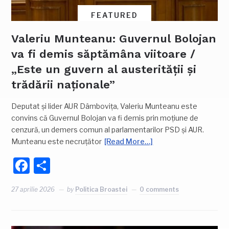
FEATURED
Valeriu Munteanu: Guvernul Bolojan
va fi demis săptămâna viitoare /
„Este un guvern al austerității și
trădării naționale”
Deputat și lider AUR Dâmbovița, Valeriu Munteanu este
convins că Guvernul Bolojan va fi demis prin moțiune de
cenzură, un demers comun al parlamentarilor PSD și AUR.
Munteanu este necruțător
[Read More…]
Facebook
Partajează
27 aprilie 2026
by
Politica Broastei
0 comments