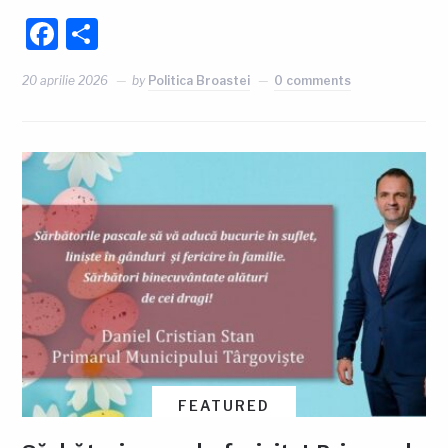
Facebook
Partajează
20 aprilie 2026
by
Politica Broastei
0 comments
FEATURED