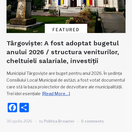
FEATURED
Târgoviște: A fost adoptat bugetul
anului 2026 / structura veniturilor,
cheltuieli salariale, investiții
Municipiul Târgoviște are buget pentru anul 2026. În ședința
Consiliului Local Municipal de astăzi, a fost votat documentul
care stă la baza proiectelor de dezvoltare ale municipalității.
Trei idei esențiale
[Read More…]
Facebook
Partajează
30 aprilie 2026
by
Politica Broastei
0 comments