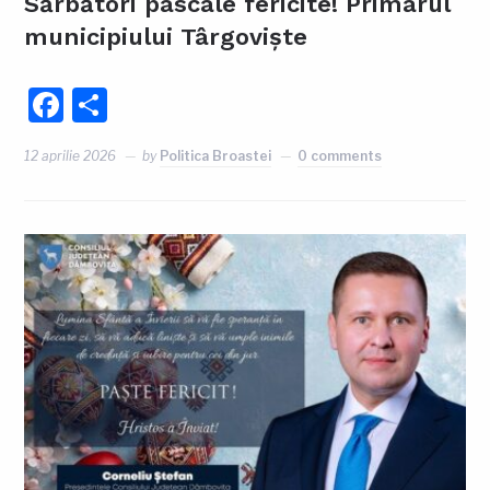
Sărbători pascale fericite! Primarul
municipiului Târgoviște
Facebook
Partajează
12 aprilie 2026
by
Politica Broastei
0 comments