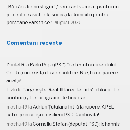
„Bătrân, dar nu singur” / contract semnat pentru un
proiect de asistență socială la domiciliu pentru
persoane vârstnice
5 august 2026
Comentarii recente
Daniel R
la
Radu Popa (PSD), înot contra curentului:
Cred că nu există dosare politice. Nu știu ce părere
au alții!
Liviu
la
Târgoviște: Reabilitarea termică a blocurilor
continuă / trei programe de finanțare
moshu49
la
Adrian Țuțuianu intră la rupere: APEL
către primarii și consilierii PSD Dâmbovița!
moshu49
la
Corneliu Ștefan (deputat PSD): Iohannis