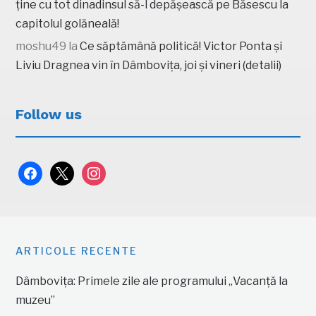
ține cu tot dinadinsul să-l depășească pe Băsescu la
capitolul golăneală!
moshu49
la
Ce săptămână politică! Victor Ponta și
Liviu Dragnea vin în Dâmbovița, joi și vineri (detalii)
Follow us
facebook
x
instagram
ARTICOLE RECENTE
Dâmbovița: Primele zile ale programului „Vacanță la
muzeu”