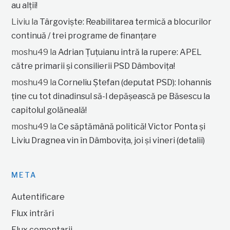
au alții!
Liviu
la
Târgoviște: Reabilitarea termică a blocurilor
continuă / trei programe de finanțare
moshu49
la
Adrian Țuțuianu intră la rupere: APEL
către primarii și consilierii PSD Dâmbovița!
moshu49
la
Corneliu Ștefan (deputat PSD): Iohannis
ține cu tot dinadinsul să-l depășească pe Băsescu la
capitolul golăneală!
moshu49
la
Ce săptămână politică! Victor Ponta și
Liviu Dragnea vin în Dâmbovița, joi și vineri (detalii)
META
Autentificare
Flux intrări
Flux comentarii