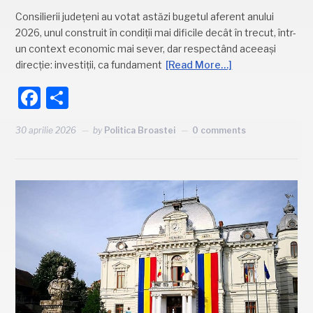
Consilierii județeni au votat astăzi bugetul aferent anului
2026, unul construit în condiții mai dificile decât în trecut, într-
un context economic mai sever, dar respectând aceeași
direcție: investiții, ca fundament
[Read More…]
Facebook
Partajează
30 aprilie 2026
by
Politica Broastei
0 comments