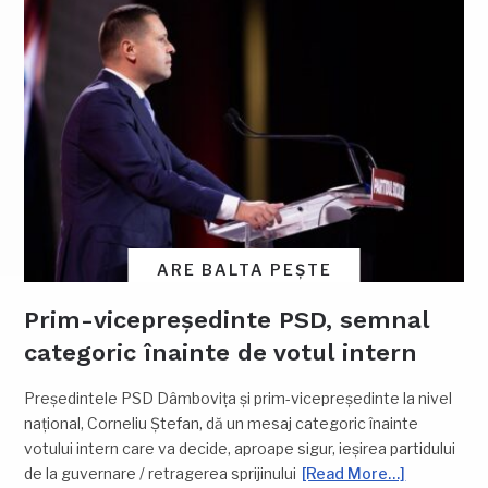
ARE BALTA PEȘTE
Prim-vicepreședinte PSD, semnal
categoric înainte de votul intern
Președintele PSD Dâmbovița și prim-vicepreședinte la nivel
național, Corneliu Ștefan, dă un mesaj categoric înainte
votului intern care va decide, aproape sigur, ieșirea partidului
de la guvernare / retragerea sprijinului
[Read More…]