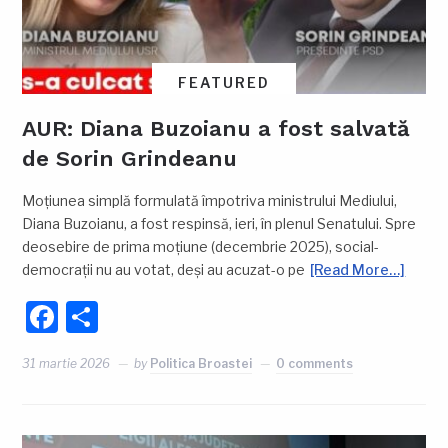
FEATURED
AUR: Diana Buzoianu a fost salvată
de Sorin Grindeanu
Moţiunea simplă formulată împotriva ministrului Mediului,
Diana Buzoianu, a fost respinsă, ieri, în plenul Senatului. Spre
deosebire de prima moțiune (decembrie 2025), social-
democrații nu au votat, deși au acuzat-o pe
[Read More…]
Facebook
Partajează
31 martie 2026
by
Politica Broastei
0 comments