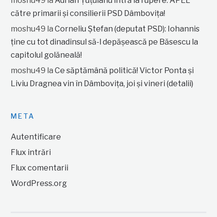
moshu49
la
Adrian Țuțuianu intră la rupere: APEL
către primarii și consilierii PSD Dâmbovița!
moshu49
la
Corneliu Ștefan (deputat PSD): Iohannis
ține cu tot dinadinsul să-l depășească pe Băsescu la
capitolul golăneală!
moshu49
la
Ce săptămână politică! Victor Ponta și
Liviu Dragnea vin în Dâmbovița, joi și vineri (detalii)
META
Autentificare
Flux intrări
Flux comentarii
WordPress.org