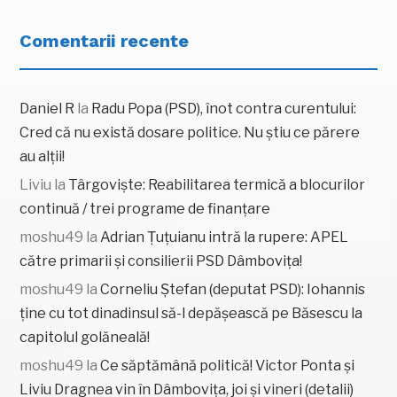
Comentarii recente
Daniel R
la
Radu Popa (PSD), înot contra curentului:
Cred că nu există dosare politice. Nu știu ce părere
au alții!
Liviu
la
Târgoviște: Reabilitarea termică a blocurilor
continuă / trei programe de finanțare
moshu49
la
Adrian Țuțuianu intră la rupere: APEL
către primarii și consilierii PSD Dâmbovița!
moshu49
la
Corneliu Ștefan (deputat PSD): Iohannis
ține cu tot dinadinsul să-l depășească pe Băsescu la
capitolul golăneală!
moshu49
la
Ce săptămână politică! Victor Ponta și
Liviu Dragnea vin în Dâmbovița, joi și vineri (detalii)