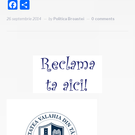
Facebook
Partajează
26 septembrie 2014
by
Politica Broastei
0 comments