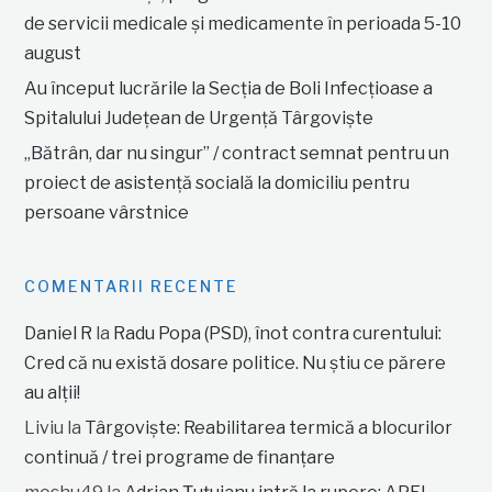
de servicii medicale și medicamente în perioada 5-10
august
Au început lucrările la Secția de Boli Infecțioase a
Spitalului Județean de Urgență Târgoviște
„Bătrân, dar nu singur” / contract semnat pentru un
proiect de asistență socială la domiciliu pentru
persoane vârstnice
COMENTARII RECENTE
Daniel R
la
Radu Popa (PSD), înot contra curentului:
Cred că nu există dosare politice. Nu știu ce părere
au alții!
Liviu
la
Târgoviște: Reabilitarea termică a blocurilor
continuă / trei programe de finanțare