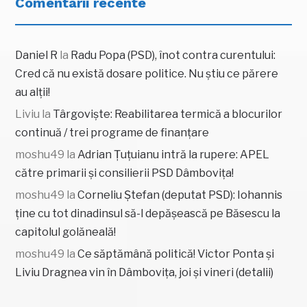
Comentarii recente
Daniel R
la
Radu Popa (PSD), înot contra curentului:
Cred că nu există dosare politice. Nu știu ce părere
au alții!
Liviu
la
Târgoviște: Reabilitarea termică a blocurilor
continuă / trei programe de finanțare
moshu49
la
Adrian Țuțuianu intră la rupere: APEL
către primarii și consilierii PSD Dâmbovița!
moshu49
la
Corneliu Ștefan (deputat PSD): Iohannis
ține cu tot dinadinsul să-l depășească pe Băsescu la
capitolul golăneală!
moshu49
la
Ce săptămână politică! Victor Ponta și
Liviu Dragnea vin în Dâmbovița, joi și vineri (detalii)