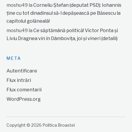
moshu49
la
Corneliu Ștefan (deputat PSD): Iohannis
ține cu tot dinadinsul să-l depășească pe Băsescu la
capitolul golăneală!
moshu49
la
Ce săptămână politică! Victor Ponta și
Liviu Dragnea vin în Dâmbovița, joi și vineri (detalii)
META
Autentificare
Flux intrări
Flux comentarii
WordPress.org
Copyright © 2026 Politica Broastei