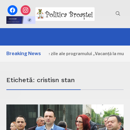
facebook
instagram
Breaking News
Dâmbovița: Primele zile ale programului „Vacanță la muzeu”
Etichetă:
cristisn stan