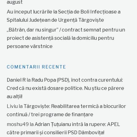
august
Au început lucrările la Secția de Boli Infecțioase a
Spitalului Județean de Urgență Târgoviște
„Bătrân, dar nu singur” / contract semnat pentru un
proiect de asistență socială la domiciliu pentru
persoane vârstnice
COMENTARII RECENTE
Daniel R
la
Radu Popa (PSD), înot contra curentului:
Cred că nu există dosare politice. Nu știu ce părere
au alții!
Liviu
la
Târgoviște: Reabilitarea termică a blocurilor
continuă / trei programe de finanțare
moshu49
la
Adrian Țuțuianu intră la rupere: APEL
către primarii și consilierii PSD Dâmbovița!