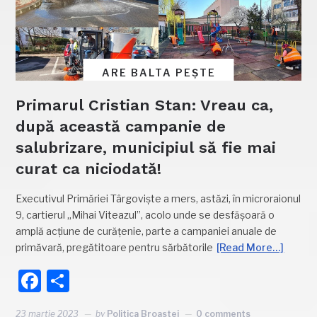
ARE BALTA PEȘTE
Primarul Cristian Stan: Vreau ca,
după această campanie de
salubrizare, municipiul să fie mai
curat ca niciodată!
Executivul Primăriei Târgoviște a mers, astăzi, în microraionul
9, cartierul „Mihai Viteazul”, acolo unde se desfășoară o
amplă acțiune de curățenie, parte a campaniei anuale de
primăvară, pregătitoare pentru sărbătorile
[Read More…]
Facebook
Partajează
23 martie 2023
by
Politica Broastei
0 comments