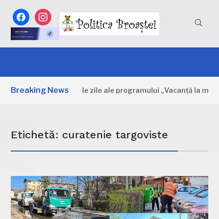
facebook
instagram
Breaking News
Dâmbovița: Primele zile ale programului „Vacanță la muzeu”
Etichetă:
curatenie targoviste