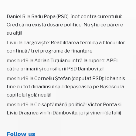
Daniel R
la
Radu Popa (PSD), înot contra curentului:
Cred că nu există dosare politice. Nu știu ce părere
au alții!
Liviu
la
Târgoviște: Reabilitarea termică a blocurilor
continuă / trei programe de finanțare
moshu49
la
Adrian Țuțuianu intră la rupere: APEL
către primarii și consilierii PSD Dâmbovița!
moshu49
la
Corneliu Ștefan (deputat PSD): Iohannis
ține cu tot dinadinsul să-l depășească pe Băsescu la
capitolul golăneală!
moshu49
la
Ce săptămână politică! Victor Ponta și
Liviu Dragnea vin în Dâmbovița, joi și vineri (detalii)
Follow us