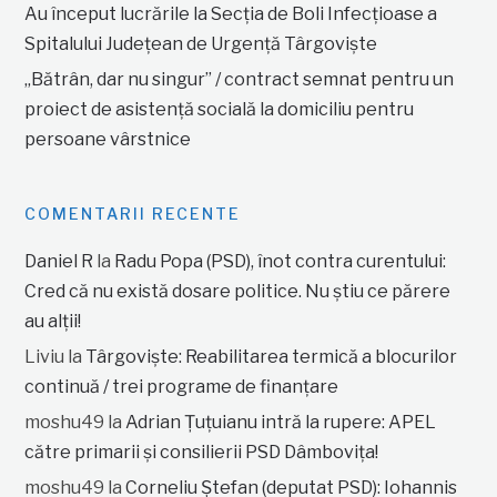
Au început lucrările la Secția de Boli Infecțioase a
Spitalului Județean de Urgență Târgoviște
„Bătrân, dar nu singur” / contract semnat pentru un
proiect de asistență socială la domiciliu pentru
persoane vârstnice
COMENTARII RECENTE
Daniel R
la
Radu Popa (PSD), înot contra curentului:
Cred că nu există dosare politice. Nu știu ce părere
au alții!
Liviu
la
Târgoviște: Reabilitarea termică a blocurilor
continuă / trei programe de finanțare
moshu49
la
Adrian Țuțuianu intră la rupere: APEL
către primarii și consilierii PSD Dâmbovița!
moshu49
la
Corneliu Ștefan (deputat PSD): Iohannis