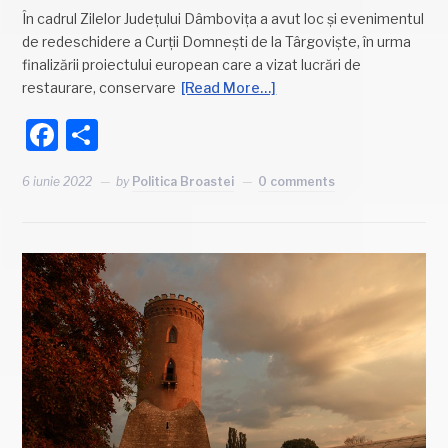
În cadrul Zilelor Județului Dâmbovița a avut loc și evenimentul
de redeschidere a Curții Domnești de la Târgoviște, în urma
finalizării proiectului european care a vizat lucrări de
restaurare, conservare
[Read More…]
Facebook
Partajează
6 iunie 2022
by
Politica Broastei
0 comments