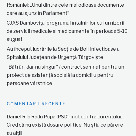
României: „Unul dintre cele mai odioase documente
care au ajuns în Parlament”
CJAS Dâmbovița, programul întâlnirilor cu furnizorii
de servicii medicale și medicamente în perioada 5-10
august
Au început lucrările la Secția de Boli Infecțioase a
Spitalului Județean de Urgență Târgoviște
„Bătrân, dar nu singur” / contract semnat pentru un
proiect de asistență socială la domiciliu pentru
persoane vârstnice
COMENTARII RECENTE
Daniel R
la
Radu Popa (PSD), înot contra curentului:
Cred că nu există dosare politice. Nu știu ce părere
au alții!