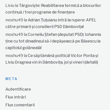
Liviu
la
Târgoviște: Reabilitarea termică a blocurilor
continuă / trei programe de finanțare
moshu49
la
Adrian Țuțuianu intră la rupere: APEL
către primarii și consilierii PSD Dâmbovița!
moshu49
la
Corneliu Ștefan (deputat PSD): Iohannis
ține cu tot dinadinsul să-l depășească pe Băsescu la
capitolul golăneală!
moshu49
la
Ce săptămână politică! Victor Ponta și
Liviu Dragnea vin în Dâmbovița, joi și vineri (detalii)
META
Autentificare
Flux intrări
Flux comentarii