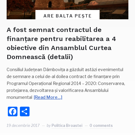
ARE BALTA PEȘTE
A fost semnat contractul de
finanțare pentru reabilitarea a 4
obiective din Ansamblul Curtea
Domnească (detalii)
Consiliul Județean Dâmbovița a găzduit astăzi evenimentul
de semnare a celui de-al doilea contract de finanțare prin
Programul Operațional Regional 2014 – 2020: Conservarea,
protejarea, dezvoltarea și valorificarea Ansamblului
monumental
[Read More…]
Facebook
Partajează
19 decembrie 2017
by
Politica Broastei
0 comments