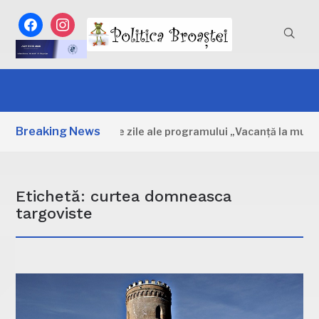
facebook
instagram
Breaking News
Dâmbovița: Primele zile ale programului „Vacanță la muzeu”
Etichetă:
curtea domneasca
targoviste