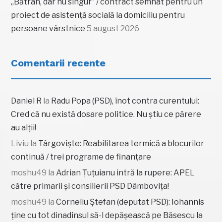
„Bătrân, dar nu singur” / contract semnat pentru un
proiect de asistență socială la domiciliu pentru
persoane vârstnice
5 august 2026
Comentarii recente
Daniel R
la
Radu Popa (PSD), înot contra curentului:
Cred că nu există dosare politice. Nu știu ce părere
au alții!
Liviu
la
Târgoviște: Reabilitarea termică a blocurilor
continuă / trei programe de finanțare
moshu49
la
Adrian Țuțuianu intră la rupere: APEL
către primarii și consilierii PSD Dâmbovița!
moshu49
la
Corneliu Ștefan (deputat PSD): Iohannis
ține cu tot dinadinsul să-l depășească pe Băsescu la