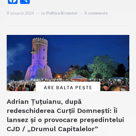
8 ianuarie 2024
by
Politica Broastei
0 comments
ARE BALTA PEȘTE
Adrian Țuțuianu, după
redeschiderea Curții Domnești: Îi
lansez și o provocare președintelui
CJD / „Drumul Capitalelor”