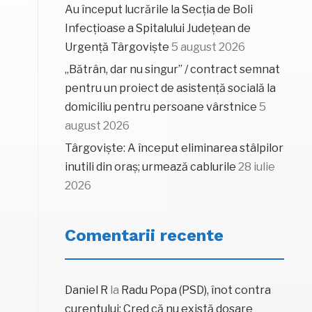
Au început lucrările la Secția de Boli
Infecțioase a Spitalului Județean de
Urgență Târgoviște
5 august 2026
„Bătrân, dar nu singur” / contract semnat
pentru un proiect de asistență socială la
domiciliu pentru persoane vârstnice
5
august 2026
Târgoviște: A început eliminarea stâlpilor
inutili din oraș; urmează cablurile
28 iulie
2026
Comentarii recente
Daniel R
la
Radu Popa (PSD), înot contra
curentului: Cred că nu există dosare