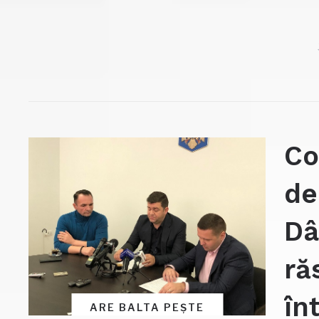
Co
de
Dâ
ră
în
ARE BALTA PEȘTE