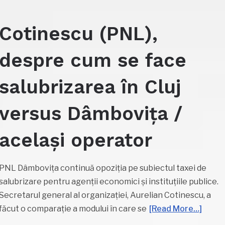
Cotinescu (PNL),
despre cum se face
salubrizarea în Cluj
versus Dâmbovița /
același operator
PNL Dâmbovița continuă opoziția pe subiectul taxei de
salubrizare pentru agenții economici și instituțiile publice.
Secretarul general al organizației, Aurelian Cotinescu, a
făcut o comparație a modului în care se
[Read More…]