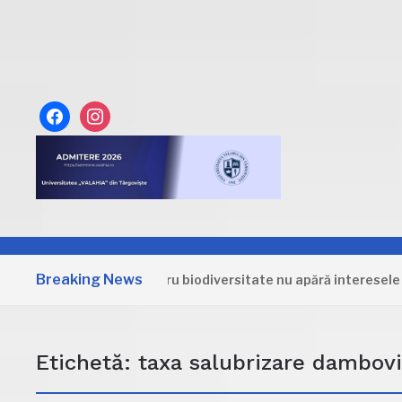
facebook
instagram
Breaking News
Strategia pentru biodiversitate nu apără interesele Român
Etichetă:
taxa salubrizare dambovi