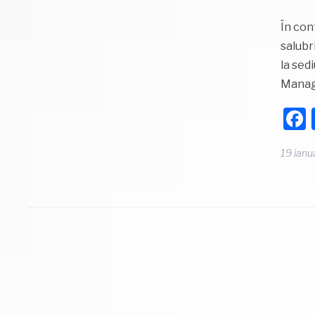
În con
salubr
la sed
Manage
19 ianu