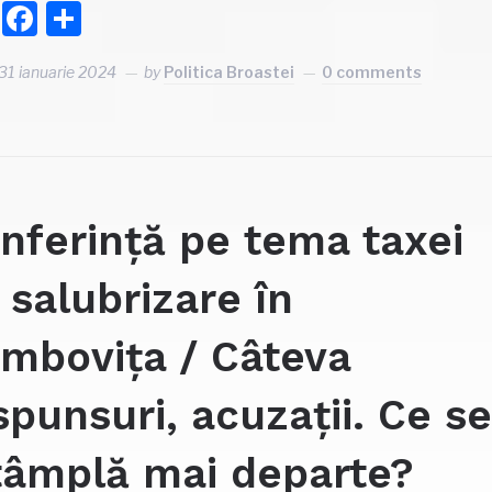
Facebook
Partajează
31 ianuarie 2024
by
Politica Broastei
0 comments
nferință pe tema taxei
 salubrizare în
mbovița / Câteva
spunsuri, acuzații. Ce s
tâmplă mai departe?