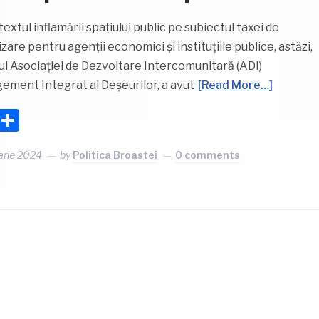
textul inflamării spațiului public pe subiectul taxei de
izare pentru agenții economici și instituțiile publice, astăzi,
iul Asociației de Dezvoltare Intercomunitară (ADI)
ment Integrat al Deșeurilor, a avut
[Read More…]
Facebook
Partajează
arie 2024
by
Politica Broastei
0 comments