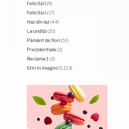
Felicitări
(9)
Felicitări /
(7)
Haz din iaz
(44)
La undiță
(20)
Pământ de flori
(51)
Prezidentiale
(2)
Reclama 1
(3)
Stiri in imagini
(5.123)