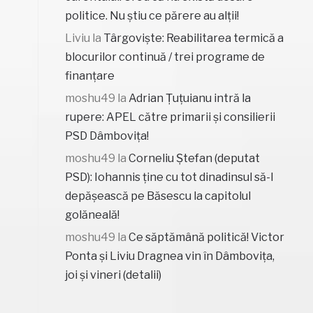
politice. Nu știu ce părere au alții!
Liviu
la
Târgoviște: Reabilitarea termică a
blocurilor continuă / trei programe de
finanțare
moshu49
la
Adrian Țuțuianu intră la
rupere: APEL către primarii și consilierii
PSD Dâmbovița!
moshu49
la
Corneliu Ștefan (deputat
PSD): Iohannis ține cu tot dinadinsul să-l
depășească pe Băsescu la capitolul
golăneală!
moshu49
la
Ce săptămână politică! Victor
Ponta și Liviu Dragnea vin în Dâmbovița,
joi și vineri (detalii)