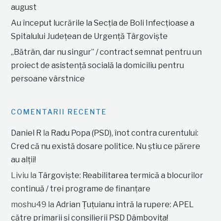
august
Au început lucrările la Secția de Boli Infecțioase a
Spitalului Județean de Urgență Târgoviște
„Bătrân, dar nu singur” / contract semnat pentru un
proiect de asistență socială la domiciliu pentru
persoane vârstnice
COMENTARII RECENTE
Daniel R
la
Radu Popa (PSD), înot contra curentului:
Cred că nu există dosare politice. Nu știu ce părere
au alții!
Liviu
la
Târgoviște: Reabilitarea termică a blocurilor
continuă / trei programe de finanțare
moshu49
la
Adrian Țuțuianu intră la rupere: APEL
către primarii și consilierii PSD Dâmbovița!