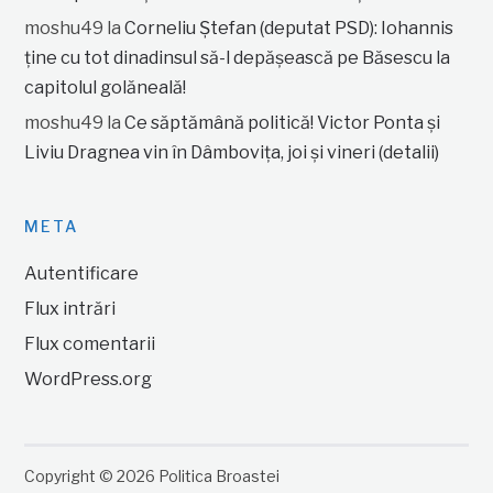
moshu49
la
Corneliu Ștefan (deputat PSD): Iohannis
ține cu tot dinadinsul să-l depășească pe Băsescu la
capitolul golăneală!
moshu49
la
Ce săptămână politică! Victor Ponta și
Liviu Dragnea vin în Dâmbovița, joi și vineri (detalii)
META
Autentificare
Flux intrări
Flux comentarii
WordPress.org
Copyright © 2026 Politica Broastei