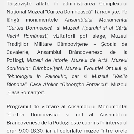
Târgovişte aflate în administrarea Complexului
Național Muzeal “Curtea Domnească” Târgoviște. Pe
lângă monumentele
Ansamblului Monumental
“Curtea Domnească
” și
Muzeul Tiparului și al Cărții
Vechi Românești
, vizitatorii pot alege, Muzeul
Tradițiilor Militare Dâmbovițene – Școala de
Cavalerie, Ansamblul Brâncovenesc de la
Potlogi,
Muzeul de Istorie, Muzeul de Artă, Muzeul
Scriitorilor Dâmbovițeni, Muzeul Evoluției Omului și
Tehnologiei în Paleolitic
, dar și
Muzeul “Vasile
Blendea”
,
Casa Atelier “Gheorghe Petrașcu
“, Muzeul
„Casa Romanţei”.
Programul de vizitare al Ansamblului Monumental
“Curtea Domnească” și cel al Ansamblului
Brâncovenesc de la Potlogi este cuprins în intervalul
orar 9:00-18:30, iar al celorlalte muzee între orele