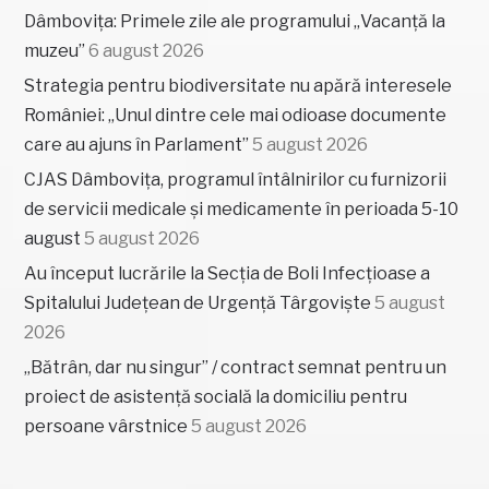
Dâmbovița: Primele zile ale programului „Vacanță la
muzeu”
6 august 2026
Strategia pentru biodiversitate nu apără interesele
României: „Unul dintre cele mai odioase documente
care au ajuns în Parlament”
5 august 2026
CJAS Dâmbovița, programul întâlnirilor cu furnizorii
de servicii medicale și medicamente în perioada 5-10
august
5 august 2026
Au început lucrările la Secția de Boli Infecțioase a
Spitalului Județean de Urgență Târgoviște
5 august
2026
„Bătrân, dar nu singur” / contract semnat pentru un
proiect de asistență socială la domiciliu pentru
persoane vârstnice
5 august 2026