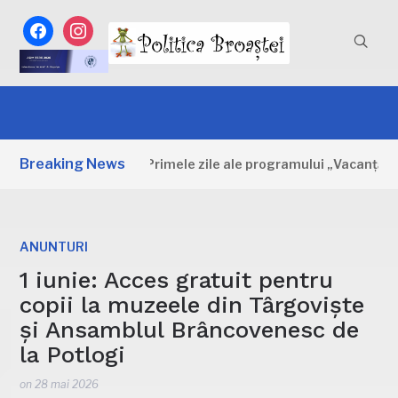
facebook
instagram
Breaking News
Dâmbovița: Primele zile ale programului „Vacanță la mu
ANUNTURI
1 iunie: Acces gratuit pentru
copii la muzeele din Târgovişte
și Ansamblul Brâncovenesc de
la Potlogi
on
28 mai 2026