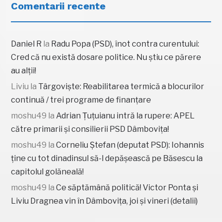
Comentarii recente
Daniel R
la
Radu Popa (PSD), înot contra curentului:
Cred că nu există dosare politice. Nu știu ce părere
au alții!
Liviu
la
Târgoviște: Reabilitarea termică a blocurilor
continuă / trei programe de finanțare
moshu49
la
Adrian Țuțuianu intră la rupere: APEL
către primarii și consilierii PSD Dâmbovița!
moshu49
la
Corneliu Ștefan (deputat PSD): Iohannis
ține cu tot dinadinsul să-l depășească pe Băsescu la
capitolul golăneală!
moshu49
la
Ce săptămână politică! Victor Ponta și
Liviu Dragnea vin în Dâmbovița, joi și vineri (detalii)