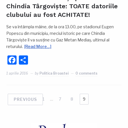
Chindia Târgoviște: TOATE datoriile
clubului au fost ACHITATE!
Se va întâmpla mâine, de la ora 13.00, pe stadionul Eugen
Popescu din municipiu, meciul istoric pe care Chindia
Târgoviște îl va susține cu Gaz Metan Mediaș, ultimul al
returului.
[Read More…]
Facebook
Partajează
1 aprilie 2016
by
Politica Broastei
0 comments
1
…
7
8
9
PREVIOUS