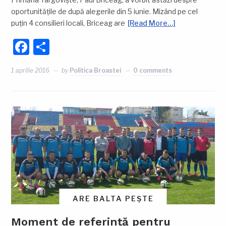
oportunitățile de după alegerile din 5 iunie. Mizând pe cel
puțin 4 consilieri locali, Briceag are
[Read More…]
Facebook
Partajează
1 aprilie 2016
by
Politica Broastei
0 comments
ARE BALTA PEȘTE
Moment de referință pentru