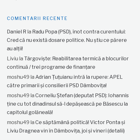
COMENTARII RECENTE
Daniel R
la
Radu Popa (PSD), înot contra curentului:
Cred că nu există dosare politice. Nu știu ce părere
au alții!
Liviu
la
Târgoviște: Reabilitarea termică a blocurilor
continuă / trei programe de finanțare
moshu49
la
Adrian Țuțuianu intră la rupere: APEL
către primarii și consilierii PSD Dâmbovița!
moshu49
la
Corneliu Ștefan (deputat PSD): Iohannis
ține cu tot dinadinsul să-l depășească pe Băsescu la
capitolul golăneală!
moshu49
la
Ce săptămână politică! Victor Ponta și
Liviu Dragnea vin în Dâmbovița, joi și vineri (detalii)