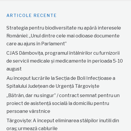
ARTICOLE RECENTE
Strategia pentru biodiversitate nu apără interesele
României: „Unul dintre cele mai odioase documente
care au ajuns în Parlament”
CJAS Dâmbovița, programul întâlnirilor cu furnizorii
de servicii medicale și medicamente în perioada 5-10
august
Au început lucrările la Secția de Boli Infecțioase a
Spitalului Județean de Urgență Târgoviște
„Bătrân, dar nu singur” / contract semnat pentru un
proiect de asistență socială la domiciliu pentru
persoane vârstnice
Târgoviște: A început eliminarea stâlpilor inutili din
oraș; urmează cablurile