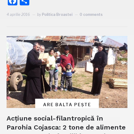
Facebook
Partajează
4 aprilie 2016
by
Politica Broastei
0 comments
ARE BALTA PEȘTE
Acțiune social-filantropică în
Parohia Cojasca: 2 tone de alimente