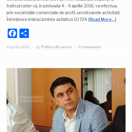
traficul rutier că, în perioada 4 – 9 aprilie 2016, va efectua,
prin societățile comerciale de profil, următoarele activități:
Întreţinere îmbrăcăminte asfaltică DJ 724
[Read More…]
Facebook
Partajează
4 aprilie 2016
by
Politica Broastei
0 comments