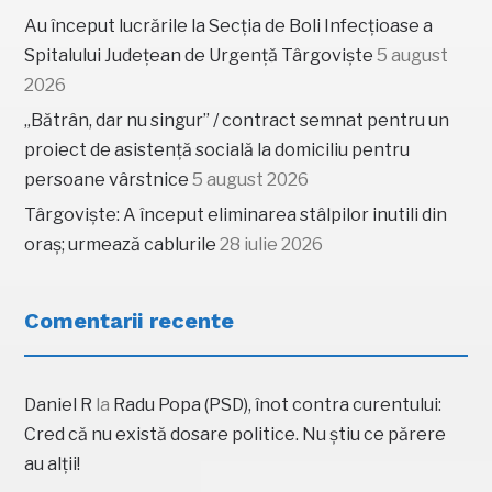
Au început lucrările la Secția de Boli Infecțioase a
Spitalului Județean de Urgență Târgoviște
5 august
2026
„Bătrân, dar nu singur” / contract semnat pentru un
proiect de asistență socială la domiciliu pentru
persoane vârstnice
5 august 2026
Târgoviște: A început eliminarea stâlpilor inutili din
oraș; urmează cablurile
28 iulie 2026
Comentarii recente
Daniel R
la
Radu Popa (PSD), înot contra curentului:
Cred că nu există dosare politice. Nu știu ce părere
au alții!