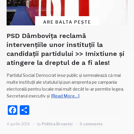
ARE BALTA PEȘTE
PSD Dâmbovița reclamă
intervențiile unor instituții la
candidații partidului >> Imixtiune și
atingere la dreptul de a fi ales!
Partidul Social Democrat iese public și semnalează că mai
multe instituții ale statului își pun amprenta pe campania
electorală pentru locale mai mult decât le-ar permite legea.
Secretarul executiv și
[Read More…]
Facebook
Partajează
4 aprilie 2016
by
Politica Broastei
0 comments