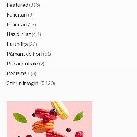
Featured
(316)
Felicitări
(9)
Felicitări /
(7)
Haz din iaz
(44)
La undiță
(20)
Pământ de flori
(51)
Prezidentiale
(2)
Reclama 1
(3)
Stiri in imagini
(5.123)