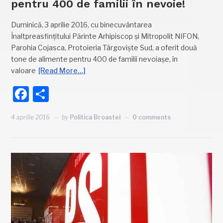
pentru 400 de familii în nevoie!
Duminică, 3 aprilie 2016, cu binecuvântarea
Înaltpreasfințitului Părinte Arhipiscop și Mitropolit NIFON,
Parohia Cojasca, Protoieria Târgoviște Sud, a oferit două
tone de alimente pentru 400 de familii nevoiașe, în
valoare
[Read More…]
Facebook
Partajează
4 aprilie 2016
by
Politica Broastei
0 comments