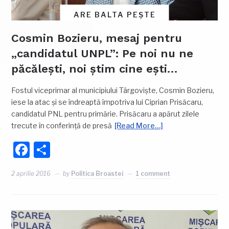
ARE BALTA PEȘTE
Cosmin Bozieru, mesaj pentru
„candidatul UNPL”: Pe noi nu ne
păcălești, noi știm cine ești…
Fostul viceprimar al municipiului Târgoviște, Cosmin Bozieru,
iese la atac și se îndreaptă împotriva lui Ciprian Prisăcaru,
candidatul PNL pentru primărie. Prisăcaru a apărut zilele
trecute în conferință de presă
[Read More…]
Facebook
Partajează
2 aprilie 2016
by
Politica Broastei
1 comment