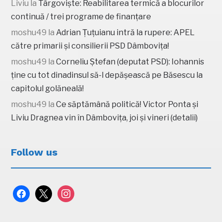
Liviu
la
Târgoviște: Reabilitarea termică a blocurilor
continuă / trei programe de finanțare
moshu49
la
Adrian Țuțuianu intră la rupere: APEL
către primarii și consilierii PSD Dâmbovița!
moshu49
la
Corneliu Ștefan (deputat PSD): Iohannis
ține cu tot dinadinsul să-l depășească pe Băsescu la
capitolul golăneală!
moshu49
la
Ce săptămână politică! Victor Ponta și
Liviu Dragnea vin în Dâmbovița, joi și vineri (detalii)
Follow us
facebook
x
instagram