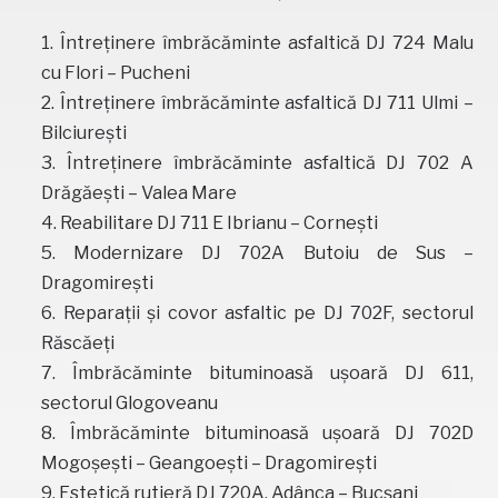
Întreţinere îmbrăcăminte asfaltică DJ 724 Malu
cu Flori – Pucheni
Întreţinere îmbrăcăminte asfaltică DJ 711 Ulmi –
Bilciureşti
Întreţinere îmbrăcăminte asfaltică DJ 702 A
Drăgăeşti – Valea Mare
Reabilitare DJ 711 E Ibrianu – Corneşti
Modernizare DJ 702A Butoiu de Sus –
Dragomireşti
Reparaţii și covor asfaltic pe DJ 702F, sectorul
Răscăeți
Îmbrăcăminte bituminoasă uşoară DJ 611,
sectorul Glogoveanu
Îmbrăcăminte bituminoasă uşoară DJ 702D
Mogoşeşti – Geangoeşti – Dragomireşti
Estetică rutieră DJ 720A, Adânca – Bucşani