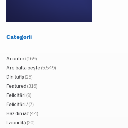
Categorii
Anunturi
(169)
Are balta pește
(5.549)
Din tufiș
(25)
Featured
(316)
Felicitări
(9)
Felicitări /
(7)
Haz din iaz
(44)
La undiță
(20)