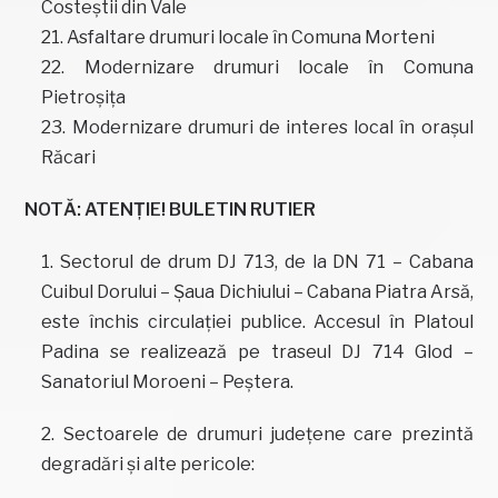
Costeştii din Vale
Asfaltare drumuri locale în Comuna Morteni
Modernizare drumuri locale în Comuna
Pietroşiţa
Modernizare drumuri de interes local în oraşul
Răcari
NOTĂ:
ATENŢIE!
BULETIN RUTIER
Sectorul de drum DJ 713, de la DN 71 – Cabana
Cuibul Dorului – Şaua Dichiului – Cabana Piatra Arsă,
este închis circulaţiei publice. Accesul în Platoul
Padina se realizează pe traseul DJ 714 Glod –
Sanatoriul Moroeni – Peştera.
Sectoarele de drumuri judeţene care prezintă
degradări și alte pericole: