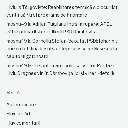
Liviu
la
Târgoviște: Reabilitarea termică a blocurilor
continuă / trei programe de finanțare
moshu49
la
Adrian Țuțuianu intră la rupere: APEL
către primarii și consilierii PSD Dâmbovița!
moshu49
la
Corneliu Ștefan (deputat PSD): Iohannis
ține cu tot dinadinsul să-l depășească pe Băsescu la
capitolul golăneală!
moshu49
la
Ce săptămână politică! Victor Ponta și
Liviu Dragnea vin în Dâmbovița, joi și vineri (detalii)
META
Autentificare
Flux intrări
Flux comentarii