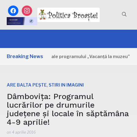
facebook
instagram
Breaking News
ița: Primele zile ale programului „Vacanță la muzeu”
5
,
ARE BALTA PEȘTE
STIRI IN IMAGINI
Dâmbovița: Programul
lucrărilor pe drumurile
județene și locale în săptămâna
4-9 aprilie!
on
4 aprilie 2016