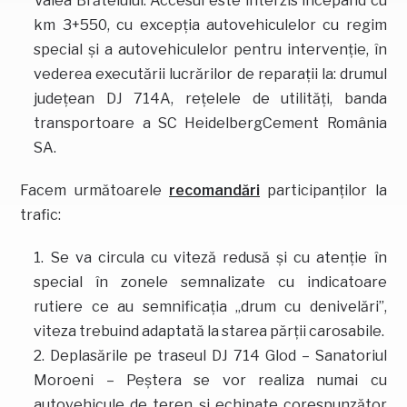
Valea Brăteiului. Accesul este interzis începând cu
km 3+550, cu excepţia autovehiculelor cu regim
special şi a autovehiculelor pentru intervenţie, în
vederea executării lucrărilor de reparaţii la: drumul
județean DJ 714A, reţelele de utilităţi, banda
transportoare a SC HeidelbergCement România
SA.
Facem următoarele
recomandări
participanţilor la
trafic:
Se va circula cu viteză redusă și cu atenţie în
special în zonele semnalizate cu indicatoare
rutiere ce au semnificaţia „drum cu denivelări”,
viteza trebuind adaptată la starea părţii carosabile.
Deplasările pe traseul DJ 714 Glod – Sanatoriul
Moroeni – Peştera se vor realiza numai cu
autovehicule de teren şi echipate corespunzător