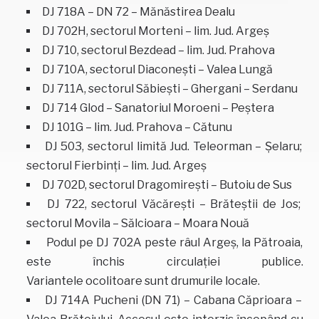
DJ 718A – DN 72 – Mănăstirea Dealu
DJ 702H, sectorul Morteni – lim. Jud. Argeş
DJ 710, sectorul Bezdead – lim. Jud. Prahova
DJ 710A, sectorul Diaconeşti – Valea Lungă
DJ 711A, sectorul Săbieşti – Ghergani – Serdanu
DJ 714 Glod – Sanatoriul Moroeni – Peştera
DJ 101G – lim. Jud. Prahova – Cătunu
DJ 503, sectorul limită Jud. Teleorman – Şelaru;
sectorul Fierbinţi – lim. Jud. Argeş
DJ 702D, sectorul Dragomireşti – Butoiu de Sus
DJ 722, sectorul Văcăreşti – Brăteştii de Jos;
sectorul Movila – Sălcioara – Moara Nouă
Podul pe DJ 702A peste râul Argeş, la Pătroaia,
este închis circulaţiei publice.
Variantele ocolitoare sunt drumurile locale.
DJ 714A Pucheni (DN 71) – Cabana Căprioara –