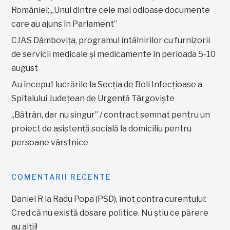
României: „Unul dintre cele mai odioase documente
care au ajuns în Parlament”
CJAS Dâmbovița, programul întâlnirilor cu furnizorii
de servicii medicale și medicamente în perioada 5-10
august
Au început lucrările la Secția de Boli Infecțioase a
Spitalului Județean de Urgență Târgoviște
„Bătrân, dar nu singur” / contract semnat pentru un
proiect de asistență socială la domiciliu pentru
persoane vârstnice
COMENTARII RECENTE
Daniel R
la
Radu Popa (PSD), înot contra curentului:
Cred că nu există dosare politice. Nu știu ce părere
au alții!