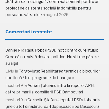
„Bătrân, dar nu singur” / contract semnat pentru un
proiect de asistență socială la domiciliu pentru
persoane vârstnice
5 august 2026
Comentarii recente
Daniel R
la
Radu Popa (PSD), înot contra curentului:
Cred că nu există dosare politice. Nu știu ce părere
au alții!
Liviu
la
Târgoviște: Reabilitarea termică a blocurilor
continuă / trei programe de finanțare
moshu49
la
Adrian Țuțuianu intră la rupere: APEL
către primarii și consilierii PSD Dâmbovița!
moshu49
la
Corneliu Ștefan (deputat PSD): Iohannis
ține cu tot dinadinsul să-l depășească pe Băsescu la