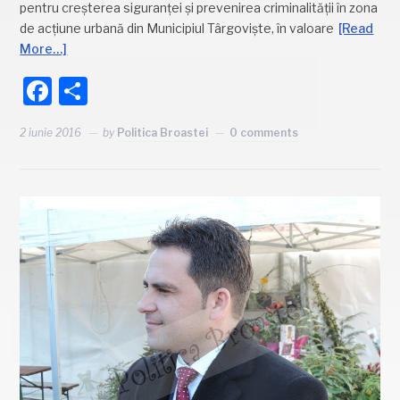
pentru creşterea siguranţei şi prevenirea criminalităţii în zona
de acţiune urbană din Municipiul Târgovişte, în valoare
[Read
More…]
Facebook
Partajează
2 iunie 2016
by
Politica Broastei
0 comments