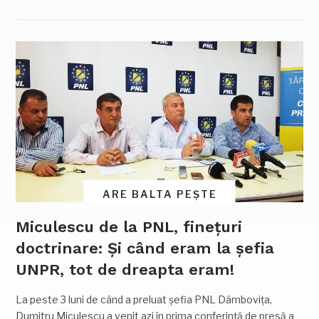
ARE BALTA PEȘTE
Miculescu de la PNL, finețuri
doctrinare: Și când eram la șefia
UNPR, tot de dreapta eram!
La peste 3 luni de când a preluat șefia PNL Dâmbovița,
Dumitru Miculescu a venit azi în prima conferință de presă a