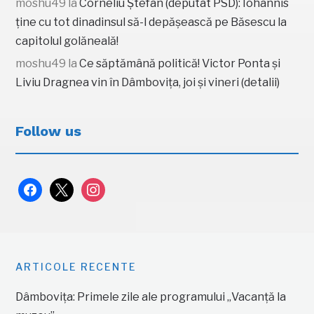
moshu49
la
Corneliu Ștefan (deputat PSD): Iohannis
ține cu tot dinadinsul să-l depășească pe Băsescu la
capitolul golăneală!
moshu49
la
Ce săptămână politică! Victor Ponta și
Liviu Dragnea vin în Dâmbovița, joi și vineri (detalii)
Follow us
facebook
x
instagram
ARTICOLE RECENTE
Dâmbovița: Primele zile ale programului „Vacanță la