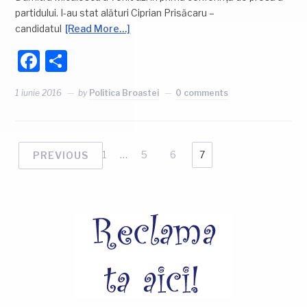
partidului. I-au stat alături Ciprian Prisăcaru –
candidatul
[Read More…]
Facebook
Partajează
1 iunie 2016
by
Politica Broastei
0 comments
1
…
5
6
7
PREVIOUS