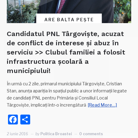
ARE BALTA PEȘTE
Candidatul PNL Târgoviște, acuzat
de conflict de interese și abuz în
serviciu >> Clubul familiei a folosit
infrastructura școlară a
municipiului!
În urmă cu 2 zile, primarul municipiului Târgoviște, Cristian
Stan, anunța apariția în spațiul public a unor informații legate
de candidați PNL pentru Primăria și Consiliul Local
Târgoviște, implicați într-o încrengătură
[Read More…]
Facebook
Partajează
2 iunie 2016
by
Politica Broastei
0 comments