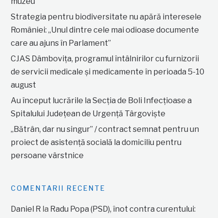
muzeu”
Strategia pentru biodiversitate nu apără interesele
României: „Unul dintre cele mai odioase documente
care au ajuns în Parlament”
CJAS Dâmbovița, programul întâlnirilor cu furnizorii
de servicii medicale și medicamente în perioada 5-10
august
Au început lucrările la Secția de Boli Infecțioase a
Spitalului Județean de Urgență Târgoviște
„Bătrân, dar nu singur” / contract semnat pentru un
proiect de asistență socială la domiciliu pentru
persoane vârstnice
COMENTARII RECENTE
Daniel R
la
Radu Popa (PSD), înot contra curentului: