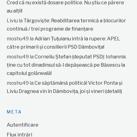
Cred că nu există dosare politice. Nu știu ce părere
au alții!
Liviu
la
Târgoviște: Reabilitarea termică a blocurilor
continuă / trei programe de finanțare
moshu49
la
Adrian Țuțuianu intră la rupere: APEL
către primarii și consilierii PSD Dâmbovița!
moshu49
la
Corneliu Ștefan (deputat PSD): Iohannis
ține cu tot dinadinsul să-l depășească pe Băsescu la
capitolul golăneală!
moshu49
la
Ce săptămână politică! Victor Ponta și
Liviu Dragnea vin în Dâmbovița, joi și vineri (detalii)
META
Autentificare
Flux intrări