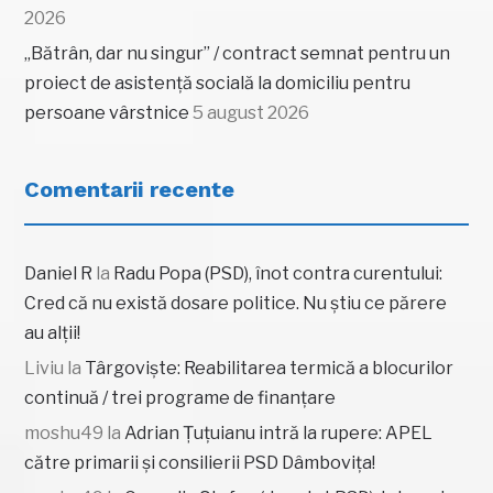
2026
„Bătrân, dar nu singur” / contract semnat pentru un
proiect de asistență socială la domiciliu pentru
persoane vârstnice
5 august 2026
Comentarii recente
Daniel R
la
Radu Popa (PSD), înot contra curentului:
Cred că nu există dosare politice. Nu știu ce părere
au alții!
Liviu
la
Târgoviște: Reabilitarea termică a blocurilor
continuă / trei programe de finanțare
moshu49
la
Adrian Țuțuianu intră la rupere: APEL
către primarii și consilierii PSD Dâmbovița!