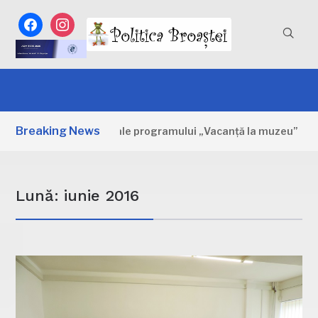
facebook
instagram
Breaking News
ița: Primele zile ale programului „Vacanță la muzeu”
2
Lună:
iunie 2016