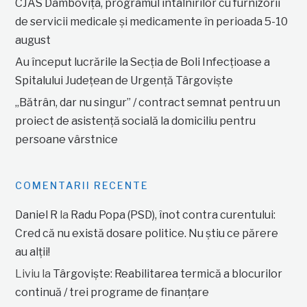
CJAS Dâmbovița, programul întâlnirilor cu furnizorii
de servicii medicale și medicamente în perioada 5-10
august
Au început lucrările la Secția de Boli Infecțioase a
Spitalului Județean de Urgență Târgoviște
„Bătrân, dar nu singur” / contract semnat pentru un
proiect de asistență socială la domiciliu pentru
persoane vârstnice
COMENTARII RECENTE
Daniel R
la
Radu Popa (PSD), înot contra curentului:
Cred că nu există dosare politice. Nu știu ce părere
au alții!
Liviu
la
Târgoviște: Reabilitarea termică a blocurilor
continuă / trei programe de finanțare