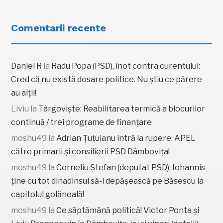
Comentarii recente
Daniel R
la
Radu Popa (PSD), înot contra curentului:
Cred că nu există dosare politice. Nu știu ce părere
au alții!
Liviu
la
Târgoviște: Reabilitarea termică a blocurilor
continuă / trei programe de finanțare
moshu49
la
Adrian Țuțuianu intră la rupere: APEL
către primarii și consilierii PSD Dâmbovița!
moshu49
la
Corneliu Ștefan (deputat PSD): Iohannis
ține cu tot dinadinsul să-l depășească pe Băsescu la
capitolul golăneală!
moshu49
la
Ce săptămână politică! Victor Ponta și