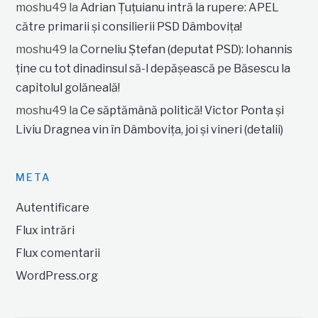
moshu49
la
Adrian Țuțuianu intră la rupere: APEL
către primarii și consilierii PSD Dâmbovița!
moshu49
la
Corneliu Ștefan (deputat PSD): Iohannis
ține cu tot dinadinsul să-l depășească pe Băsescu la
capitolul golăneală!
moshu49
la
Ce săptămână politică! Victor Ponta și
Liviu Dragnea vin în Dâmbovița, joi și vineri (detalii)
META
Autentificare
Flux intrări
Flux comentarii
WordPress.org