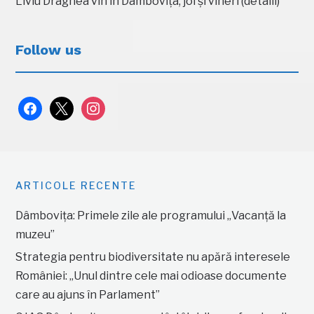
Liviu Dragnea vin în Dâmbovița, joi și vineri (detalii)
Follow us
facebook
x
instagram
ARTICOLE RECENTE
Dâmbovița: Primele zile ale programului „Vacanță la
muzeu”
Strategia pentru biodiversitate nu apără interesele
României: „Unul dintre cele mai odioase documente
care au ajuns în Parlament”