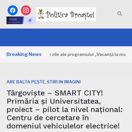
facebook
instagram
Breaking News
Dâmbovița: Primele zile ale programului „Vacanță la muzeu”
,
ARE BALTA PEȘTE
STIRI IN IMAGINI
Târgoviște – SMART CITY!
Primăria și Universitatea,
proiect – pilot la nivel național:
Centru de cercetare în
domeniul vehiculelor electrice!