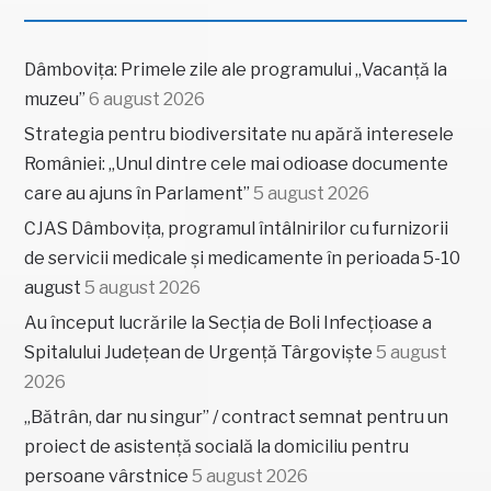
Dâmbovița: Primele zile ale programului „Vacanță la
muzeu”
6 august 2026
Strategia pentru biodiversitate nu apără interesele
României: „Unul dintre cele mai odioase documente
care au ajuns în Parlament”
5 august 2026
CJAS Dâmbovița, programul întâlnirilor cu furnizorii
de servicii medicale și medicamente în perioada 5-10
august
5 august 2026
Au început lucrările la Secția de Boli Infecțioase a
Spitalului Județean de Urgență Târgoviște
5 august
2026
„Bătrân, dar nu singur” / contract semnat pentru un
proiect de asistență socială la domiciliu pentru
persoane vârstnice
5 august 2026