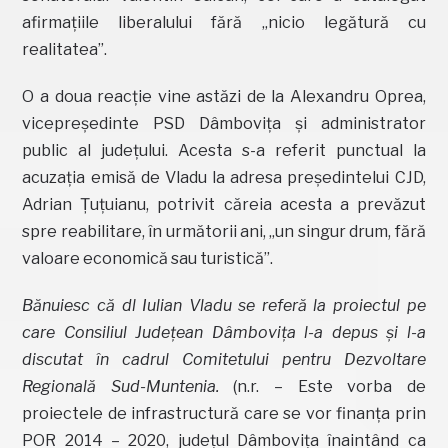
afirmațiile liberalului fără „nicio legătură cu
realitatea”.
O a doua reacție vine astăzi de la Alexandru Oprea,
vicepreședinte PSD Dâmbovița și administrator
public al județului. Acesta s-a referit punctual la
acuzația emisă de Vladu la adresa președintelui CJD,
Adrian Țuțuianu, potrivit căreia acesta a prevăzut
spre reabilitare, în următorii ani, „un singur drum, fără
valoare economică sau turistică”.
Bănuiesc că dl Iulian Vladu se referă la proiectul pe
care Consiliul Județean Dâmbovița l-a depus și l-a
discutat în cadrul Comitetului pentru Dezvoltare
Regională Sud-Muntenia.
(n.r. – Este vorba de
proiectele de infrastructură care se vor finanța prin
POR 2014 – 2020, județul Dâmbovița înaintând ca