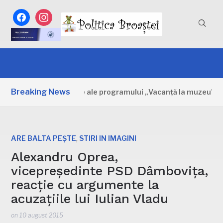
facebook
instagram
Breaking News
ovița: Primele zile ale programului „Vacanță la muzeu”
,
ARE BALTA PEȘTE
STIRI IN IMAGINI
Alexandru Oprea,
vicepreședinte PSD Dâmbovița,
reacție cu argumente la
acuzațiile lui Iulian Vladu
on
10 august 2015