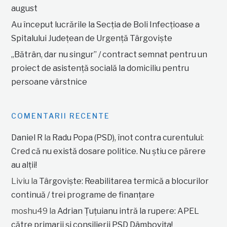
august
Au început lucrările la Secția de Boli Infecțioase a
Spitalului Județean de Urgență Târgoviște
„Bătrân, dar nu singur” / contract semnat pentru un
proiect de asistență socială la domiciliu pentru
persoane vârstnice
COMENTARII RECENTE
Daniel R
la
Radu Popa (PSD), înot contra curentului:
Cred că nu există dosare politice. Nu știu ce părere
au alții!
Liviu
la
Târgoviște: Reabilitarea termică a blocurilor
continuă / trei programe de finanțare
moshu49
la
Adrian Țuțuianu intră la rupere: APEL
către primarii și consilierii PSD Dâmbovița!