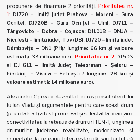
propunere de finanțare 2 priorități.
Prioritatea nr.
1
:
DJ720 – limită județ Prahova – Moreni – Gura
Ocniței; DJ720B – Gura Ocniței – Ulmi; DJ711 –
Târgoviște – Dobra – Cojasca; DJ101B – DN1A –
Niculești – limită județ Ilfov (DB); DJ720 – limită județ
Dâmbovița – DN1 (PH)/ lungime: 66 km și valoare
estimată: 33 milioane euro.
Prioritatea nr. 2
:
DJ 503
și DJ 611 – limită Județ Teleorman – Șelaru –
Fierbinți – Vișina – Petrești / lungime: 28 km și
valoare estimată: 14 milioane euro).
Alexandru Oprea a dezvoltat în răspunsul oferit lui
Iulian Vladu și argumentele pentru care acest drum
(prioritatea 1) a fost promovat și selectat la finanțare:
conectivitatea la rețeaua de drumuri TEN-T, lungimea
drumurilor județene reabilitate, modernizate și
conectate la rețeaua inter-regională sau faptul că