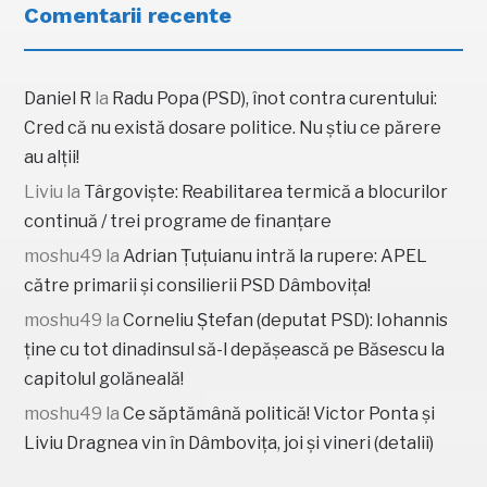
Comentarii recente
Daniel R
la
Radu Popa (PSD), înot contra curentului:
Cred că nu există dosare politice. Nu știu ce părere
au alții!
Liviu
la
Târgoviște: Reabilitarea termică a blocurilor
continuă / trei programe de finanțare
moshu49
la
Adrian Țuțuianu intră la rupere: APEL
către primarii și consilierii PSD Dâmbovița!
moshu49
la
Corneliu Ștefan (deputat PSD): Iohannis
ține cu tot dinadinsul să-l depășească pe Băsescu la
capitolul golăneală!
moshu49
la
Ce săptămână politică! Victor Ponta și
Liviu Dragnea vin în Dâmbovița, joi și vineri (detalii)