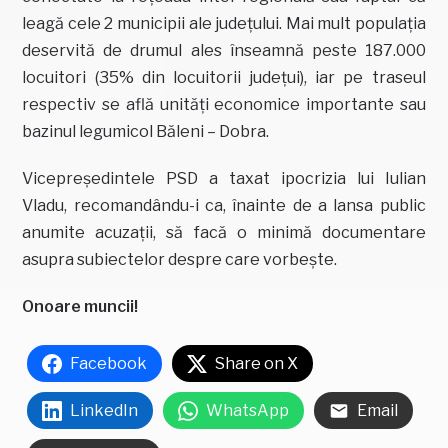
leagă cele 2 municipii ale județului. Mai mult populația
deservită de drumul ales înseamnă peste 187.000
locuitori (35% din locuitorii județui), iar pe traseul
respectiv se află unități economice importante sau
bazinul legumicol Băleni – Dobra.
Vicepreședintele PSD a taxat ipocrizia lui Iulian
Vladu, recomandându-i ca, înainte de a lansa public
anumite acuzații, să facă o minimă documentare
asupra subiectelor despre care vorbește.
Onoare muncii!
Facebook
Share on X
LinkedIn
WhatsApp
Email