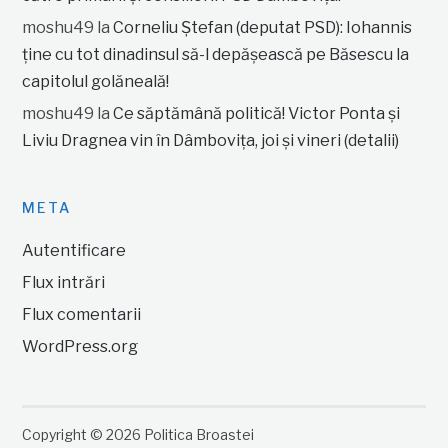
moshu49
la
Corneliu Ștefan (deputat PSD): Iohannis
ține cu tot dinadinsul să-l depășească pe Băsescu la
capitolul golăneală!
moshu49
la
Ce săptămână politică! Victor Ponta și
Liviu Dragnea vin în Dâmbovița, joi și vineri (detalii)
META
Autentificare
Flux intrări
Flux comentarii
WordPress.org
Copyright © 2026 Politica Broastei