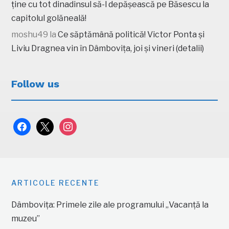
ține cu tot dinadinsul să-l depășească pe Băsescu la
capitolul golăneală!
moshu49
la
Ce săptămână politică! Victor Ponta și
Liviu Dragnea vin în Dâmbovița, joi și vineri (detalii)
Follow us
facebook
x
instagram
ARTICOLE RECENTE
Dâmbovița: Primele zile ale programului „Vacanță la
muzeu”