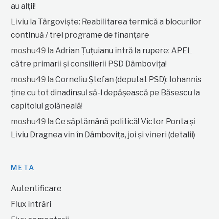
au alții!
Liviu
la
Târgoviște: Reabilitarea termică a blocurilor
continuă / trei programe de finanțare
moshu49
la
Adrian Țuțuianu intră la rupere: APEL
către primarii și consilierii PSD Dâmbovița!
moshu49
la
Corneliu Ștefan (deputat PSD): Iohannis
ține cu tot dinadinsul să-l depășească pe Băsescu la
capitolul golăneală!
moshu49
la
Ce săptămână politică! Victor Ponta și
Liviu Dragnea vin în Dâmbovița, joi și vineri (detalii)
META
Autentificare
Flux intrări