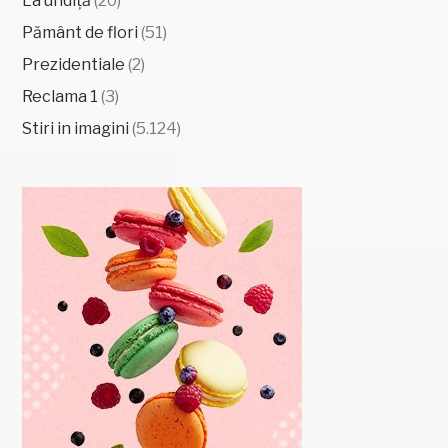
La undiță
(20)
Pământ de flori
(51)
Prezidentiale
(2)
Reclama 1
(3)
Stiri in imagini
(5.124)