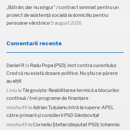
„Bătrân, dar nu singur” / contract semnat pentru un
proiect de asistență socială la domiciliu pentru
persoane vârstnice
5 august 2026
Comentarii recente
Daniel R
la
Radu Popa (PSD), înot contra curentului:
Cred că nu există dosare politice. Nu știu ce părere
au alții!
Liviu
la
Târgoviște: Reabilitarea termică a blocurilor
continuă / trei programe de finanțare
moshu49
la
Adrian Țuțuianu intră la rupere: APEL
către primarii și consilierii PSD Dâmbovița!
moshu49
la
Corneliu Ștefan (deputat PSD): Iohannis