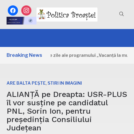
facebook
instagram
Breaking News
âmbovița: Primele zile ale programului „Vacanță la muzeu”
,
ARE BALTA PEȘTE
STIRI IN IMAGINI
ALIANȚĂ pe Dreapta: USR-PLUS
îl vor susține pe candidatul
PNL, Sorin Ion, pentru
președinția Consiliului
Județean