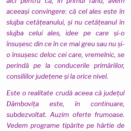
aici pentru că, în primul rând, avem
aceeași convingere: că cel ales este în
slujba cetățeanului, și nu cetățeanul în
slujba celui ales, idee pe care și-o
însușesc din ce în ce mai greu sau nu și-
o însușesc deloc cei care, vremelnic, se
perindă pe la conducerile primăriilor,
consiliilor județene și la orice nivel.
Este o realitate crudă aceea că județul
Dâmbovița este, în continuare,
subdezvoltat. Auzim oferte frumoase.
Vedem programe tipărite pe hârtie de