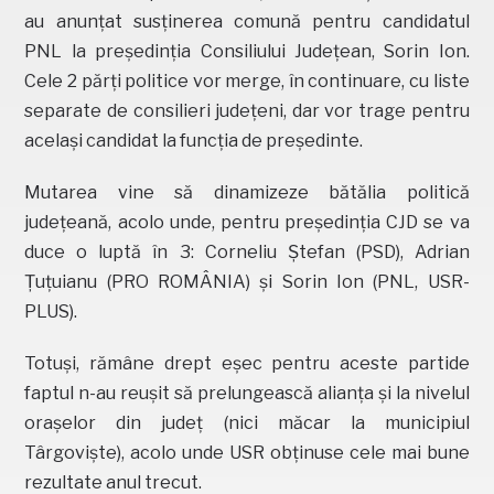
au anunțat susținerea comună pentru candidatul
PNL la președinția Consiliului Județean, Sorin Ion.
Cele 2 părți politice vor merge, în continuare, cu liste
separate de consilieri județeni, dar vor trage pentru
același candidat la funcția de președinte.
Mutarea vine să dinamizeze bătălia politică
județeană, acolo unde, pentru președinția CJD se va
duce o luptă în 3: Corneliu Ștefan (PSD), Adrian
Țuțuianu (PRO ROMÂNIA) și Sorin Ion (PNL, USR-
PLUS).
Totuși, rămâne drept eșec pentru aceste partide
faptul n-au reușit să prelungească alianța și la nivelul
orașelor din județ (nici măcar la municipiul
Târgoviște), acolo unde USR obținuse cele mai bune
rezultate anul trecut.