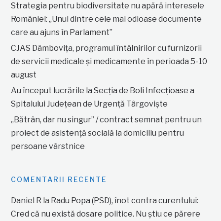
Strategia pentru biodiversitate nu apără interesele
României: „Unul dintre cele mai odioase documente
care au ajuns în Parlament”
CJAS Dâmbovița, programul întâlnirilor cu furnizorii
de servicii medicale și medicamente în perioada 5-10
august
Au început lucrările la Secția de Boli Infecțioase a
Spitalului Județean de Urgență Târgoviște
„Bătrân, dar nu singur” / contract semnat pentru un
proiect de asistență socială la domiciliu pentru
persoane vârstnice
COMENTARII RECENTE
Daniel R
la
Radu Popa (PSD), înot contra curentului:
Cred că nu există dosare politice. Nu știu ce părere