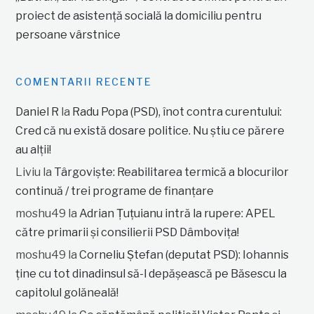
proiect de asistență socială la domiciliu pentru
persoane vârstnice
COMENTARII RECENTE
Daniel R
la
Radu Popa (PSD), înot contra curentului:
Cred că nu există dosare politice. Nu știu ce părere
au alții!
Liviu
la
Târgoviște: Reabilitarea termică a blocurilor
continuă / trei programe de finanțare
moshu49
la
Adrian Țuțuianu intră la rupere: APEL
către primarii și consilierii PSD Dâmbovița!
moshu49
la
Corneliu Ștefan (deputat PSD): Iohannis
ține cu tot dinadinsul să-l depășească pe Băsescu la
capitolul golăneală!