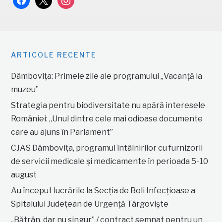
ARTICOLE RECENTE
Dâmbovița: Primele zile ale programului „Vacanță la
muzeu”
Strategia pentru biodiversitate nu apără interesele
României: „Unul dintre cele mai odioase documente
care au ajuns în Parlament”
CJAS Dâmbovița, programul întâlnirilor cu furnizorii
de servicii medicale și medicamente în perioada 5-10
august
Au început lucrările la Secția de Boli Infecțioase a
Spitalului Județean de Urgență Târgoviște
„Bătrân, dar nu singur” / contract semnat pentru un