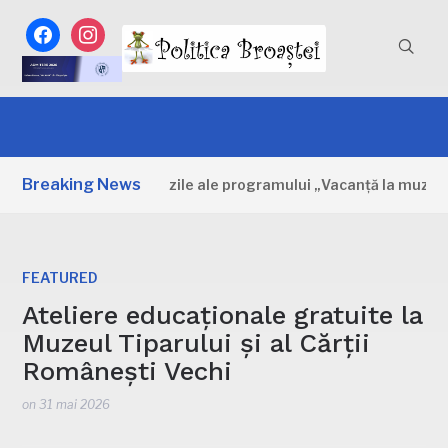
facebook
instagram
Breaking News
mbovița: Primele zile ale programului „Vacanță la muzeu”
FEATURED
Ateliere educaționale gratuite la
Muzeul Tiparului și al Cărții
Românești Vechi
on
31 mai 2026