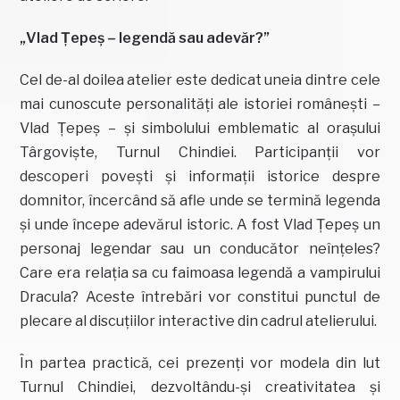
„Vlad Țepeș – legendă sau adevăr?”
Cel de-al doilea atelier este dedicat uneia dintre cele
mai cunoscute personalități ale istoriei românești –
Vlad Țepeș – și simbolului emblematic al orașului
Târgoviște, Turnul Chindiei. Participanții vor
descoperi povești și informații istorice despre
domnitor, încercând să afle unde se termină legenda
și unde începe adevărul istoric. A fost Vlad Țepeș un
personaj legendar sau un conducător neînțeles?
Care era relația sa cu faimoasa legendă a vampirului
Dracula? Aceste întrebări vor constitui punctul de
plecare al discuțiilor interactive din cadrul atelierului.
În partea practică, cei prezenți vor modela din lut
Turnul Chindiei, dezvoltându-și creativitatea și