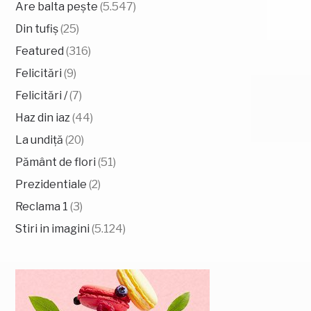
Are balta pește
(5.547)
Din tufiș
(25)
Featured
(316)
Felicitări
(9)
Felicitări /
(7)
Haz din iaz
(44)
La undiță
(20)
Pământ de flori
(51)
Prezidentiale
(2)
Reclama 1
(3)
Stiri in imagini
(5.124)