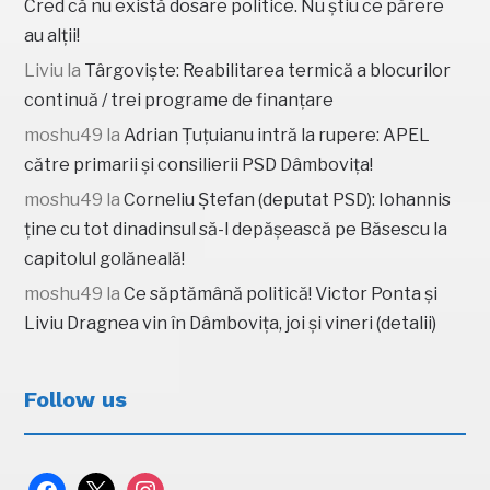
Cred că nu există dosare politice. Nu știu ce părere
au alții!
Liviu
la
Târgoviște: Reabilitarea termică a blocurilor
continuă / trei programe de finanțare
moshu49
la
Adrian Țuțuianu intră la rupere: APEL
către primarii și consilierii PSD Dâmbovița!
moshu49
la
Corneliu Ștefan (deputat PSD): Iohannis
ține cu tot dinadinsul să-l depășească pe Băsescu la
capitolul golăneală!
moshu49
la
Ce săptămână politică! Victor Ponta și
Liviu Dragnea vin în Dâmbovița, joi și vineri (detalii)
Follow us
facebook
x
instagram