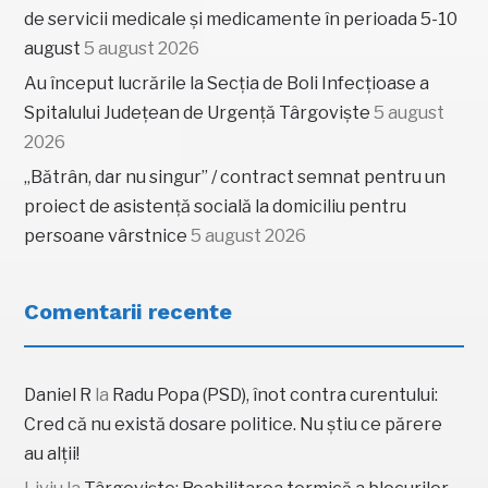
de servicii medicale și medicamente în perioada 5-10
august
5 august 2026
Au început lucrările la Secția de Boli Infecțioase a
Spitalului Județean de Urgență Târgoviște
5 august
2026
„Bătrân, dar nu singur” / contract semnat pentru un
proiect de asistență socială la domiciliu pentru
persoane vârstnice
5 august 2026
Comentarii recente
Daniel R
la
Radu Popa (PSD), înot contra curentului:
Cred că nu există dosare politice. Nu știu ce părere
au alții!