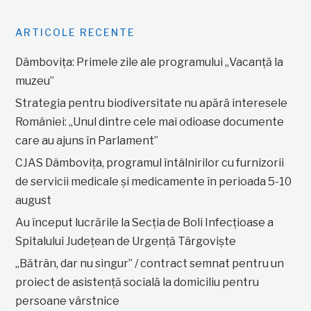
ARTICOLE RECENTE
Dâmbovița: Primele zile ale programului „Vacanță la
muzeu”
Strategia pentru biodiversitate nu apără interesele
României: „Unul dintre cele mai odioase documente
care au ajuns în Parlament”
CJAS Dâmbovița, programul întâlnirilor cu furnizorii
de servicii medicale și medicamente în perioada 5-10
august
Au început lucrările la Secția de Boli Infecțioase a
Spitalului Județean de Urgență Târgoviște
„Bătrân, dar nu singur” / contract semnat pentru un
proiect de asistență socială la domiciliu pentru
persoane vârstnice