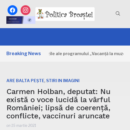
facebook
instagram
Breaking News
âmbovița: Primele zile ale programului „Vacanță la muzeu”
,
ARE BALTA PEȘTE
STIRI IN IMAGINI
Carmen Holban, deputat: Nu
există o voce lucidă la vârful
României; lipsă de coerență,
conflicte, vaccinuri aruncate
on
15 martie 2021