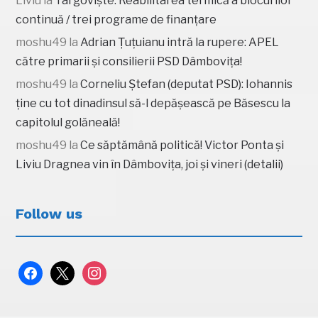
Liviu
la
Târgoviște: Reabilitarea termică a blocurilor
continuă / trei programe de finanțare
moshu49
la
Adrian Țuțuianu intră la rupere: APEL
către primarii și consilierii PSD Dâmbovița!
moshu49
la
Corneliu Ștefan (deputat PSD): Iohannis
ține cu tot dinadinsul să-l depășească pe Băsescu la
capitolul golăneală!
moshu49
la
Ce săptămână politică! Victor Ponta și
Liviu Dragnea vin în Dâmbovița, joi și vineri (detalii)
Follow us
facebook
x
instagram