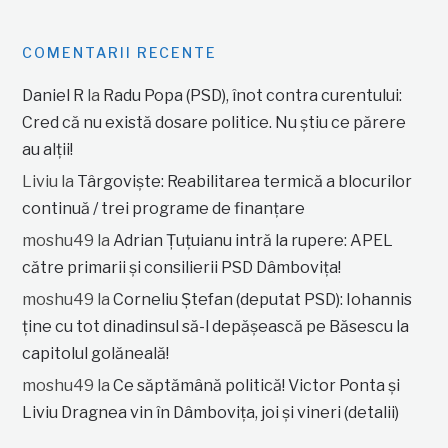
COMENTARII RECENTE
Daniel R
la
Radu Popa (PSD), înot contra curentului:
Cred că nu există dosare politice. Nu știu ce părere
au alții!
Liviu
la
Târgoviște: Reabilitarea termică a blocurilor
continuă / trei programe de finanțare
moshu49
la
Adrian Țuțuianu intră la rupere: APEL
către primarii și consilierii PSD Dâmbovița!
moshu49
la
Corneliu Ștefan (deputat PSD): Iohannis
ține cu tot dinadinsul să-l depășească pe Băsescu la
capitolul golăneală!
moshu49
la
Ce săptămână politică! Victor Ponta și
Liviu Dragnea vin în Dâmbovița, joi și vineri (detalii)