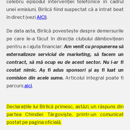
celebru episodul intervenției telefonice în cadrul
unei emisiuni, Birlică fiind suspectat că a intrat beat
în direct (vezi
AICI
).
De data asta, Birlică povestește despre demersurile
pe care le-a făcut în direcția clubului dâmbovițean
pentru a-i ajuta financiar:
Am venit cu propunerea să
externalizeze serviciul de marketing, să facem un
contract, să mă ocup eu de acest sector. Nu i-ar fi
costat nimic. Aș fi adus sponsori și aș fi luat un
comision din acele sume.
Articolul integral poate fi
parcurs
aici
.
Declarațiile lui Birlică primesc, astăzi, un răspuns din
partea Chindiei Târgoviște, printr-un comunicat
postat pe pagina oficială.