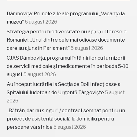
Dâmbovița: Primele zile ale programului „Vacanță la
muzeu”
6 august 2026
Strategia pentru biodiversitate nu apără interesele
României: „Unul dintre cele mai odioase documente
care au ajuns în Parlament”
5 august 2026
CJAS Dâmbovița, programul întâlnirilor cu furnizorii
de servicii medicale și medicamente în perioada 5-10
august
5 august 2026
Au început lucrările la Secția de Boli Infecțioase a
Spitalului Județean de Urgență Târgoviște
5 august
2026
„Bătrân, dar nu singur” / contract semnat pentru un
proiect de asistență socială la domiciliu pentru
persoane vârstnice
5 august 2026