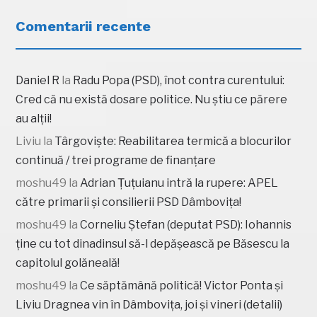
Comentarii recente
Daniel R
la
Radu Popa (PSD), înot contra curentului:
Cred că nu există dosare politice. Nu știu ce părere
au alții!
Liviu
la
Târgoviște: Reabilitarea termică a blocurilor
continuă / trei programe de finanțare
moshu49
la
Adrian Țuțuianu intră la rupere: APEL
către primarii și consilierii PSD Dâmbovița!
moshu49
la
Corneliu Ștefan (deputat PSD): Iohannis
ține cu tot dinadinsul să-l depășească pe Băsescu la
capitolul golăneală!
moshu49
la
Ce săptămână politică! Victor Ponta și
Liviu Dragnea vin în Dâmbovița, joi și vineri (detalii)