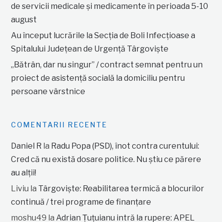
de servicii medicale și medicamente în perioada 5-10
august
Au început lucrările la Secția de Boli Infecțioase a
Spitalului Județean de Urgență Târgoviște
„Bătrân, dar nu singur” / contract semnat pentru un
proiect de asistență socială la domiciliu pentru
persoane vârstnice
COMENTARII RECENTE
Daniel R
la
Radu Popa (PSD), înot contra curentului:
Cred că nu există dosare politice. Nu știu ce părere
au alții!
Liviu
la
Târgoviște: Reabilitarea termică a blocurilor
continuă / trei programe de finanțare
moshu49
la
Adrian Țuțuianu intră la rupere: APEL