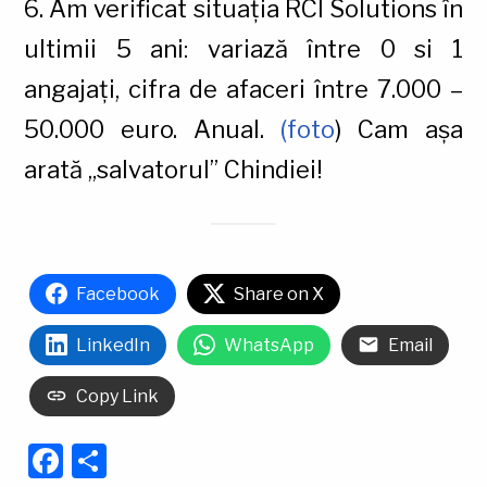
6. Am verificat situația RCI Solutions în
ultimii 5 ani: variază între 0 si 1
angajați, cifra de afaceri între 7.000 –
50.000 euro. Anual.
(foto
) Cam așa
arată „salvatorul” Chindiei!
Facebook
Share on X
LinkedIn
WhatsApp
Email
Copy Link
Facebook
Partajează