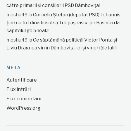
către primarii și consilierii PSD Dâmbovița!
moshu49
la
Corneliu Ștefan (deputat PSD): Iohannis
ține cu tot dinadinsul să-l depășească pe Băsescu la
capitolul golăneală!
moshu49
la
Ce săptămână politică! Victor Ponta și
Liviu Dragnea vin în Dâmbovița, joi și vineri (detalii)
META
Autentificare
Flux intrări
Flux comentarii
WordPress.org