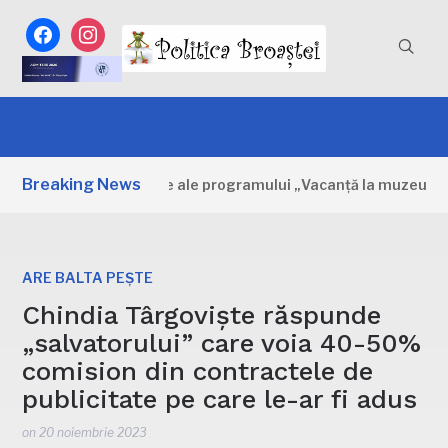
facebook
instagram
Breaking News
vița: Primele zile ale programului „Vacanță la muzeu”
ARE BALTA PEȘTE
Chindia Târgoviște răspunde
„salvatorului” care voia 40-50%
comision din contractele de
publicitate pe care le-ar fi adus
on
20 noiembrie 2023