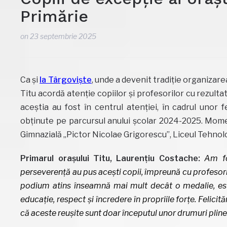
Primărie
on
23 septembrie 2025
Ca și
la Târgoviște
, unde a devenit tradiție organizare
Titu acordă atenție copiilor și profesorilor cu rezultat
aceștia au fost în centrul atenției, în cadrul unor 
obținute pe parcursul anului școlar 2024-2025. Moment
Gimnazială „Pictor Nicolae Grigorescu”, Liceul Tehnolo
Primarul orașului Titu, Laurențiu Costache:
Am fo
perseverență au pus acești copii, împreună cu profesorii 
podium atins înseamnă mai mult decât o medalie, este
educație, respect și încredere în propriile forțe.
Felicită
că aceste reușite sunt doar începutul unor drumuri plin