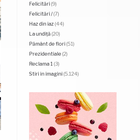
Felicitări
(9)
Felicitări /
(7)
Haz din iaz
(44)
La undiță
(20)
Pământ de flori
(51)
Prezidentiale
(2)
Reclama 1
(3)
Stiri in imagini
(5.124)