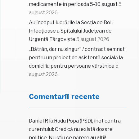
medicamente în perioada 5-10 august
5
august 2026
Au început lucrările la Secția de Boli
Infecțioase a Spitalului Județean de
Urgență Târgoviște
5 august 2026
„Bătrân, dar nu singur” / contract semnat
pentru un proiect de asistență socială la
domiciliu pentru persoane vârstnice
5
august 2026
Comentarii recente
Daniel R
la
Radu Popa (PSD), înot contra
curentului: Cred că nu există dosare
politice. Nu știu ce părere au alții!