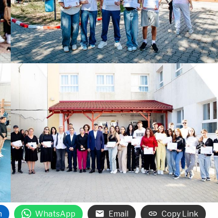
n
WhatsApp
Email
Copy Link