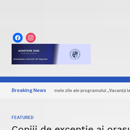
facebook
instagram
Breaking News
Dâmbovița: Primele zile ale programului „Vacanță la muzeu”
FEATURED
Copiii de excepție ai oraș