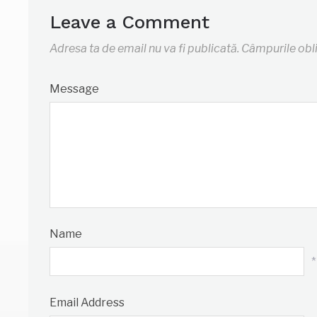
Leave a Comment
Adresa ta de email nu va fi publicată.
Câmpurile obl
Message
Name
*
Email Address