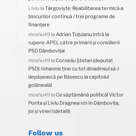
Liviu
la
Târgoviște: Reabilitarea termică a
blocurilor continuă / trei programe de
finanțare
moshu49
la
Adrian Țuțuianu intră la
rupere: APEL către primarii și consilierii
PSD Dâmbovița!
moshu49
la
Corneliu Ștefan (deputat
PSD): Iohannis ține cu tot dinadinsul să-l
depășească pe Băsescu la capitolul
golăneală!
moshu49
la
Ce săptămână politică! Victor
Ponta și Liviu Dragnea vin în Dâmbovița,
joi și vineri (detalii)
Follow us