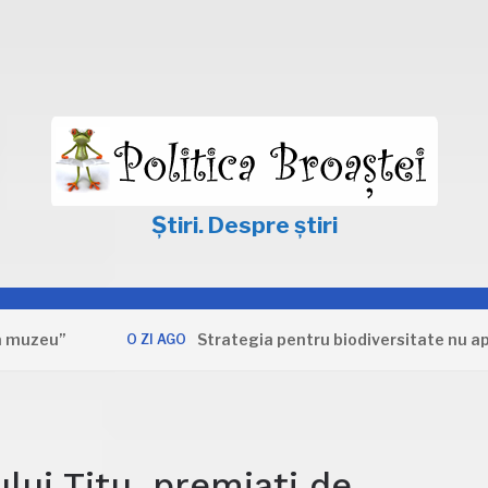
Știri. Despre știri
Strategia pentru biodiversitate nu apără inte
O ZI AGO
ului Titu, premiați de