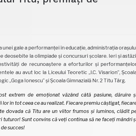
a unei gale a performanței în educație, administrația orașulu
e deosebite la olimpiade și concursuri școlare. Ieri și astăzi
festivități de recunoaștere a eforturilor și performanțelo
ele au avut loc la Liceului Teoretic „I.C. Visarion”, Școal
gic „Goga Ionescu” și Școala Gimnazială Nr. 2 Titu Târg.
st extrem de emoționat văzând câtă pasiune, dăruire ș
lor în tot ceea ce au realizat. Fiecare premiu câștigat, fiecar
 dovada că Titu are un viitor frumos și luminos, clădit p
ri tuturor! Sunt convins că veți continua să ne faceți mândri ș
e de succes!