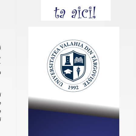
i
,
r
a
i
e
e
i