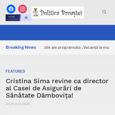
facebook
instagram
Breaking News
Dâmbovița: Primele zile ale programului „Vacanță la muzeu”
FEATURED
Cristina Sima revine ca director
al Casei de Asigurări de
Sănătate Dâmbovița!
on
24 iunie 2026