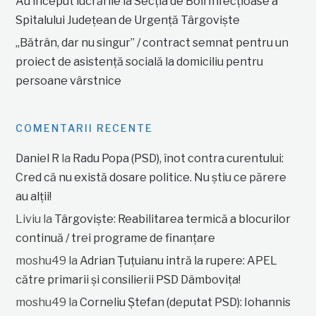
Au început lucrările la Secția de Boli Infecțioase a
Spitalului Județean de Urgență Târgoviște
„Bătrân, dar nu singur” / contract semnat pentru un
proiect de asistență socială la domiciliu pentru
persoane vârstnice
COMENTARII RECENTE
Daniel R
la
Radu Popa (PSD), înot contra curentului:
Cred că nu există dosare politice. Nu știu ce părere
au alții!
Liviu
la
Târgoviște: Reabilitarea termică a blocurilor
continuă / trei programe de finanțare
moshu49
la
Adrian Țuțuianu intră la rupere: APEL
către primarii și consilierii PSD Dâmbovița!
moshu49
la
Corneliu Ștefan (deputat PSD): Iohannis