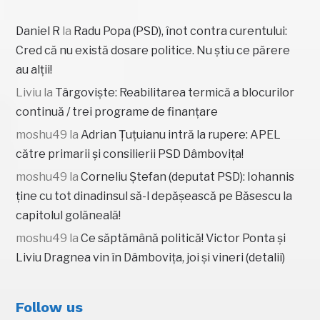
Daniel R
la
Radu Popa (PSD), înot contra curentului:
Cred că nu există dosare politice. Nu știu ce părere
au alții!
Liviu
la
Târgoviște: Reabilitarea termică a blocurilor
continuă / trei programe de finanțare
moshu49
la
Adrian Țuțuianu intră la rupere: APEL
către primarii și consilierii PSD Dâmbovița!
moshu49
la
Corneliu Ștefan (deputat PSD): Iohannis
ține cu tot dinadinsul să-l depășească pe Băsescu la
capitolul golăneală!
moshu49
la
Ce săptămână politică! Victor Ponta și
Liviu Dragnea vin în Dâmbovița, joi și vineri (detalii)
Follow us