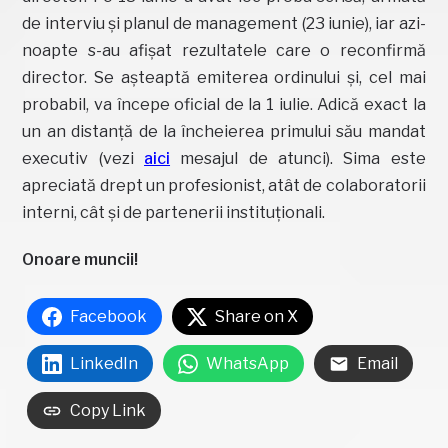
de interviu și planul de management (23 iunie), iar azi-
noapte s-au afișat rezultatele care o reconfirmă
director. Se așteaptă emiterea ordinului și, cel mai
probabil, va începe oficial de la 1 iulie. Adică exact la
un an distanță de la încheierea primului său mandat
executiv (vezi
aici
mesajul de atunci). Sima este
apreciată drept un profesionist, atât de colaboratorii
interni, cât și de partenerii instituționali.
Onoare muncii!
Facebook
Share on X
LinkedIn
WhatsApp
Email
Copy Link