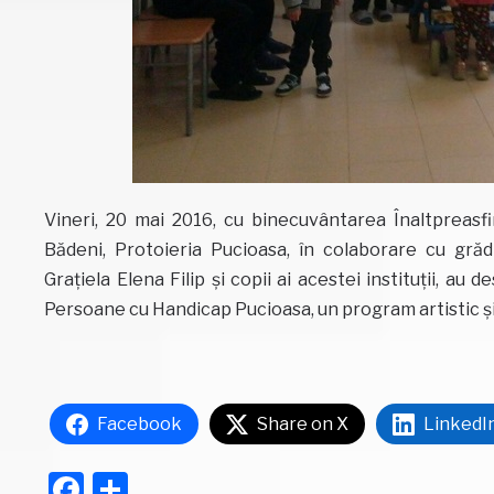
Vineri, 20 mai 2016, cu binecuvântarea Înaltpreasfi
Bădeni, Protoieria Pucioasa, în colaborare cu gră
Graţiela Elena Filip şi copii ai acestei instituţii, au 
Persoane cu Handicap Pucioasa, un program artistic şi 
Facebook
Share on X
LinkedI
Facebook
Partajează