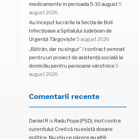
medicamente în perioada 5-10 august
5
august 2026
Au început lucrările la Secția de Boli
Infecțioase a Spitalului Județean de
Urgență Târgoviște
5 august 2026
„Bătrân, dar nu singur” / contract semnat
pentru un proiect de asistență socială la
domiciliu pentru persoane vârstnice
5
august 2026
Comentarii recente
Daniel R
la
Radu Popa (PSD), înot contra
curentului: Cred că nu există dosare
politice. Nu știu ce părere au alții!