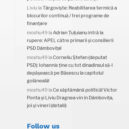
Liviu
la
Târgoviște: Reabilitarea termică a
blocurilor continuă / trei programe de
finanțare
moshu49
la
Adrian Țuțuianu intră la
rupere: APEL către primarii și consilierii
PSD Dâmbovița!
moshu49
la
Corneliu Ștefan (deputat
PSD): Iohannis ține cu tot dinadinsul să-l
depășească pe Băsescu la capitolul
golăneală!
moshu49
la
Ce săptămână politică! Victor
Ponta și Liviu Dragnea vin în Dâmbovița,
joi și vineri (detalii)
Follow us