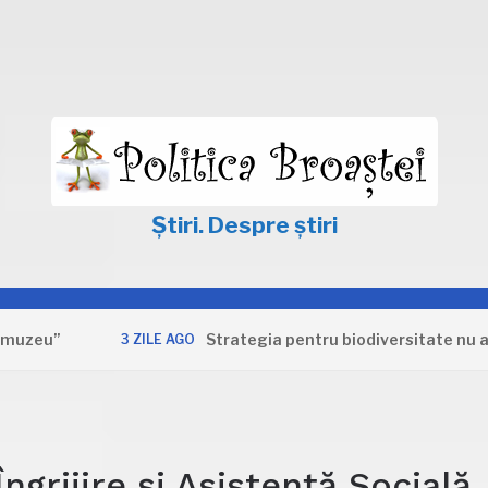
Știri. Despre știri
”
Strategia pentru biodiversitate nu apără i
3 ZILE AGO
ngrijire și Asistență Socială