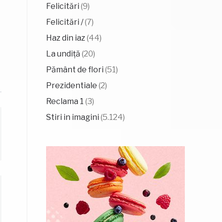
Felicitări
(9)
Felicitări /
(7)
Haz din iaz
(44)
La undiță
(20)
Pământ de flori
(51)
Prezidentiale
(2)
Reclama 1
(3)
Stiri in imagini
(5.124)