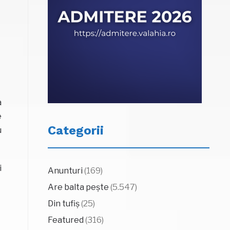
a
e
Categorii
u
i
Anunturi
(169)
Are balta pește
(5.547)
Din tufiș
(25)
Featured
(316)