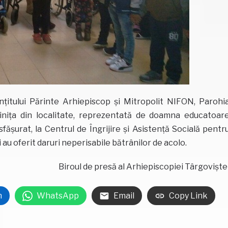
nţitului Părinte Arhiepiscop şi Mitropolit NIFON, Parohi
diniţa din localitate, reprezentată de doamna educatoar
desfăşurat, la Centrul de Îngrijire şi Asistenţă Socială pentr
au oferit daruri neperisabile bătrânilor de acolo.
Biroul de presă al Arhiepiscopiei Târgoviște
n
WhatsApp
Email
Copy Link