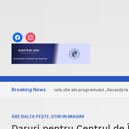
facebook
instagram
Breaking News
Dâmbovița: Primele zile ale programului „Vacanță la muzeu
,
ARE BALTA PEȘTE
STIRI IN IMAGINI
Daruri pentru Centrul de Î