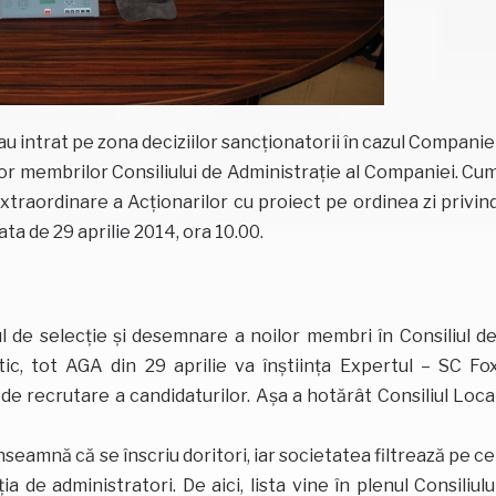
i au intrat pe zona deciziilor sancționatorii în cazul Companie
or membrilor Consiliului de Administrație al Companiei. Cu
traordinare a Acționarilor cu proiect pe ordinea zi privin
a de 29 aprilie 2014, ora 10.00.
l de selecție și desemnare a noilor membri în Consiliul d
ic, tot AGA din 29 aprilie va înștiința Expertul – SC Fo
recrutare a candidaturilor. Așa a hotărât Consiliul Loca
nseamnă că se înscriu doritori, iar societatea filtrează pe ce
 de administratori. De aici, lista vine în plenul Consiliulu