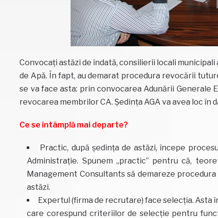
Convocați astăzi de îndată, consilierii locali municipal
de Apă. În fapt, au demarat procedura revocării tutur
se va face asta: prin convocarea Adunării Generale Ex
revocarea membrilor CA. Ședința AGA va avea loc în dat
Ce se întâmplă mai departe?
Practic, după ședința de astăzi, începe procesu
Administrație. Spunem „practic” pentru că, teoret
Management Consultants să demareze procedura de 
astăzi.
Expertul (firma de recrutare) face selecția. Asta î
care corespund criteriilor de selecție pentru funcția