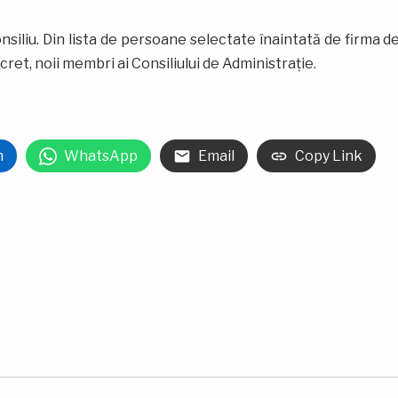
onsiliu. Din lista de persoane selectate înaintată de firma d
cret, noii membri ai Consiliului de Administrație.
n
WhatsApp
Email
Copy Link