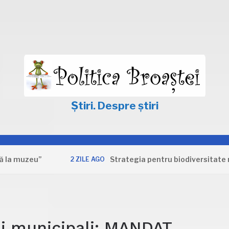
Știri. Despre știri
zeu”
Strategia pentru biodiversitate nu apăr
2 ZILE AGO
ali municipali: MANDAT