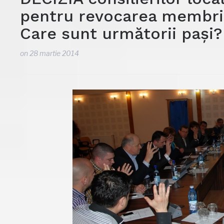
pentru revocarea membril
Care sunt următorii pași?
on
28 martie 2014