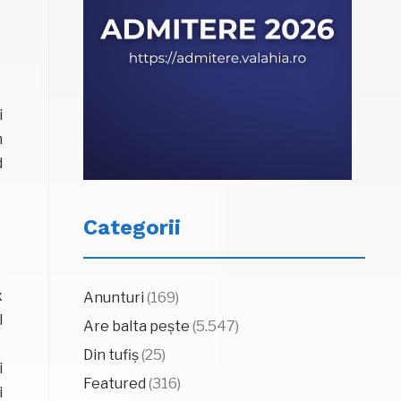
i
m
d
Categorii
e
x
Anunturi
(169)
l
Are balta pește
(5.547)
Din tufiș
(25)
i
Featured
(316)
i