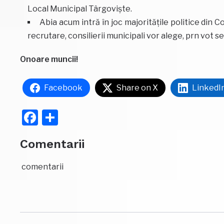
Local Municipal Târgoviște.
Abia acum intră în joc majoritățile politice din C
recrutare, consilierii municipali vor alege, prn vot se
Onoare muncii!
Facebook
Share on X
LinkedI
Facebook
Partajează
Comentarii
comentarii