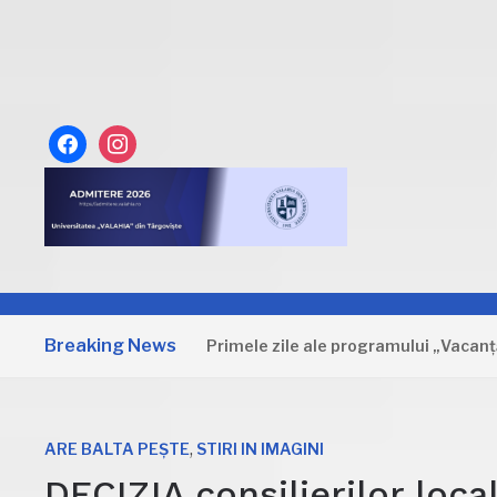
facebook
instagram
Breaking News
Dâmbovița: Primele zile ale programului „Vacanță la mu
,
ARE BALTA PEȘTE
STIRI IN IMAGINI
DECIZIA consilierilor loc