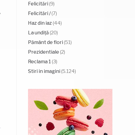
Felicitări
(9)
Felicitări /
(7)
e
Haz din iaz
(44)
La undiță
(20)
Pământ de flori
(51)
Prezidentiale
(2)
Reclama 1
(3)
Stiri in imagini
(5.124)