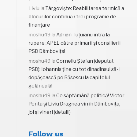
Liviu
la
Târgoviște: Reabilitarea termică a
blocurilor continuă / trei programe de
finanțare
moshu49
la
Adrian Țuțuianu intră la
rupere: APEL către primarii și consilierii
PSD Dâmbovița!
moshu49
la
Corneliu Ștefan (deputat
PSD): Iohannis ține cu tot dinadinsul să-l
depășească pe Băsescu la capitolul
golăneală!
moshu49
la
Ce săptămână politică! Victor
Ponta și Liviu Dragnea vin în Dâmbovița,
joi și vineri (detalii)
Follow us