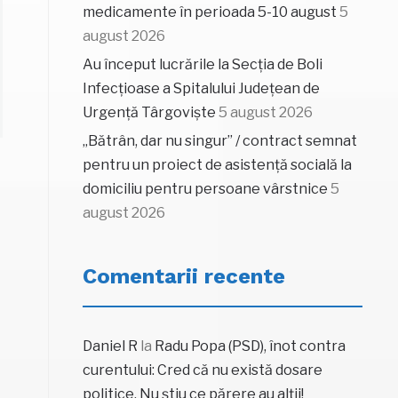
medicamente în perioada 5-10 august
5
august 2026
Au început lucrările la Secția de Boli
Infecțioase a Spitalului Județean de
Urgență Târgoviște
5 august 2026
„Bătrân, dar nu singur” / contract semnat
pentru un proiect de asistență socială la
domiciliu pentru persoane vârstnice
5
august 2026
Comentarii recente
Daniel R
la
Radu Popa (PSD), înot contra
curentului: Cred că nu există dosare
politice. Nu știu ce părere au alții!