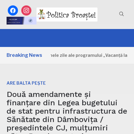
facebook
instagram
Breaking News
Dâmbovița: Primele zile ale programului „Vacanță la muzeu
ARE BALTA PEȘTE
Două amendamente și
finanțare din Legea bugetului
de stat pentru infrastructura de
Sănătate din Dâmbovița /
președintele CJ, mulțumiri