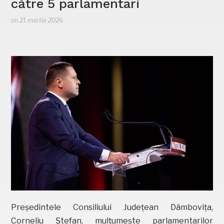
către 5 parlamentari
on
21 martie 2026
Președintele Consiliului Județean Dâmbovița,
Corneliu Ștefan, mulțumește parlamentarilor