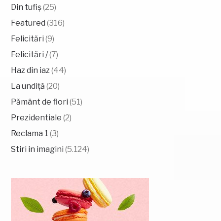
Din tufiș
(25)
Featured
(316)
Felicitări
(9)
Felicitări /
(7)
Haz din iaz
(44)
La undiță
(20)
Pământ de flori
(51)
Prezidentiale
(2)
Reclama 1
(3)
Stiri in imagini
(5.124)