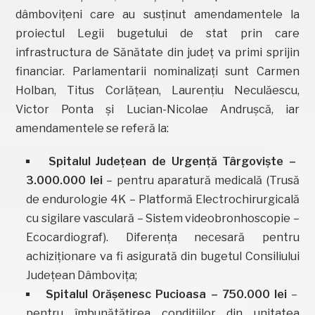
dâmbovițeni care au susținut amendamentele la
proiectul Legii bugetului de stat prin care
infrastructura de Sănătate din județ va primi sprijin
financiar. Parlamentarii nominalizați sunt Carmen
Holban, Titus Corlățean, Laurențiu Neculăescu,
Victor Ponta și Lucian-Nicolae Andrușcă, iar
amendamentele se referă la:
Spitalul Județean de Urgență Târgoviște –
3.000.000 lei
– pentru aparatură medicală (Trusă
de endurologie 4K – Platformă Electrochirurgicală
cu sigilare vasculară – Sistem videobronhoscopie –
Ecocardiograf). Diferența necesară pentru
achiziționare va fi asigurată din bugetul Consiliului
Județean Dâmbovița;
Spitalul Orășenesc Pucioasa – 750.000 lei
–
pentru îmbunătățirea condițiilor din unitatea