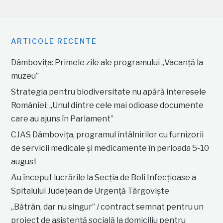
ARTICOLE RECENTE
Dâmbovița: Primele zile ale programului „Vacanță la
muzeu”
Strategia pentru biodiversitate nu apără interesele
României: „Unul dintre cele mai odioase documente
care au ajuns în Parlament”
CJAS Dâmbovița, programul întâlnirilor cu furnizorii
de servicii medicale și medicamente în perioada 5-10
august
Au început lucrările la Secția de Boli Infecțioase a
Spitalului Județean de Urgență Târgoviște
„Bătrân, dar nu singur” / contract semnat pentru un
proiect de asistență socială la domiciliu pentru