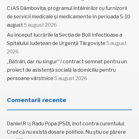
CJAS Dâmbovița, programul întâlnirilor cu furnizorii
de servicii medicale și medicamente în perioada 5-10
august
5 august 2026
Au început lucrările la Secția de Boli Infecțioase a
Spitalului Județean de Urgență Târgoviște
5 august
2026
„Bătrân, dar nu singur” / contract semnat pentru un
proiect de asistență socială la domiciliu pentru
persoane vârstnice
5 august 2026
Comentarii recente
Daniel R
la
Radu Popa (PSD), înot contra curentului:
Cred că nu există dosare politice. Nu știu ce părere