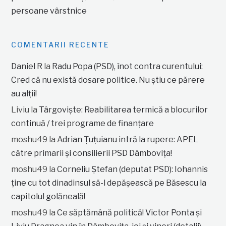
persoane vârstnice
COMENTARII RECENTE
Daniel R
la
Radu Popa (PSD), înot contra curentului:
Cred că nu există dosare politice. Nu știu ce părere
au alții!
Liviu
la
Târgoviște: Reabilitarea termică a blocurilor
continuă / trei programe de finanțare
moshu49
la
Adrian Țuțuianu intră la rupere: APEL
către primarii și consilierii PSD Dâmbovița!
moshu49
la
Corneliu Ștefan (deputat PSD): Iohannis
ține cu tot dinadinsul să-l depășească pe Băsescu la
capitolul golăneală!
moshu49
la
Ce săptămână politică! Victor Ponta și