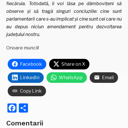
fiecăruia.
Totodată, îi voi lăsa pe dâmbovițeni să
observe și să tragă singuri concluziile: cine sunt
parlamentarii care s-au implicat și cine sunt cei care nu
au depus niciun amendament pentru dezvoltarea
județului nostru.
Onoare muncii!
Facebook
Share on X
LinkedIn
WhatsApp
Email
Copy Link
Facebook
Partajează
Comentarii