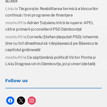
au alții!
Liviu
la
Târgoviște: Reabilitarea termică a blocurilor
continuă / trei programe de finanțare
moshu49
la
Adrian Țuțuianu intră la rupere: APEL
către primarii și consilierii PSD Dâmbovița!
moshu49
la
Corneliu Ștefan (deputat PSD): Iohannis
ține cu tot dinadinsul să-l depășească pe Băsescu la
capitolul golăneală!
moshu49
la
Ce săptămână politică! Victor Ponta și
Liviu Dragnea vin în Dâmbovița, joi și vineri (detalii)
Follow us
facebook
x
instagram