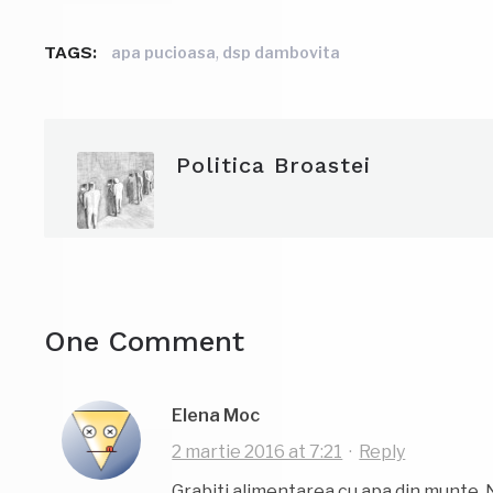
TAGS:
,
apa pucioasa
dsp dambovita
Politica Broastei
One Comment
Elena Moc
2 martie 2016 at 7:21
·
Reply
Grabiti alimentarea cu apa din munte. Nu