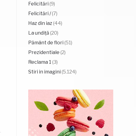
Felicitări
(9)
Felicitări /
(7)
Haz din iaz
(44)
La undiță
(20)
Pământ de flori
(51)
Prezidentiale
(2)
Reclama 1
(3)
Stiri in imagini
(5.124)