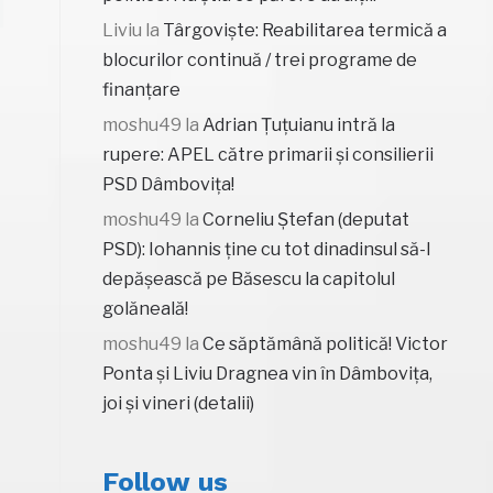
Liviu
la
Târgoviște: Reabilitarea termică a
blocurilor continuă / trei programe de
finanțare
moshu49
la
Adrian Țuțuianu intră la
rupere: APEL către primarii și consilierii
PSD Dâmbovița!
moshu49
la
Corneliu Ștefan (deputat
PSD): Iohannis ține cu tot dinadinsul să-l
depășească pe Băsescu la capitolul
golăneală!
moshu49
la
Ce săptămână politică! Victor
Ponta și Liviu Dragnea vin în Dâmbovița,
joi și vineri (detalii)
Follow us