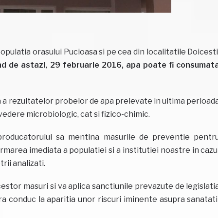
latia orasului Pucioasa si pe cea din localitatile Doicesti
d de astazi, 29 februarie 2016, apa poate fi consumat
a a rezultatelor probelor de apa prelevate in ultima perioad
edere microbiologic, cat si fizico-chimic.
producatorului sa mentina masurile de preventie pentr
ormarea imediata a populatiei si a institutiei noastre in cazu
ii analizati.
estor masuri si va aplica sanctiunile prevazute de legislati
 conduc la aparitia unor riscuri iminente asupra sanatati