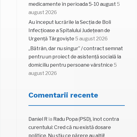
medicamente în perioada 5-10 august
5
august 2026
Au început lucrările la Secția de Boli
Infecțioase a Spitalului Județean de
Urgență Târgoviște
5 august 2026
„Bătrân, dar nu singur” / contract semnat
pentru un proiect de asistență socială la
domiciliu pentru persoane vârstnice
5
august 2026
Comentarii recente
Daniel R
la
Radu Popa (PSD), înot contra
curentului: Cred că nu există dosare
politice. Nu știu ce părere au alții!