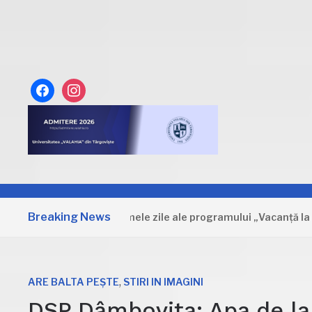
facebook
instagram
Breaking News
Dâmbovița: Primele zile ale programului „Vacanță la muze
,
ARE BALTA PEȘTE
STIRI IN IMAGINI
DSP Dâmbovița: Apa de la