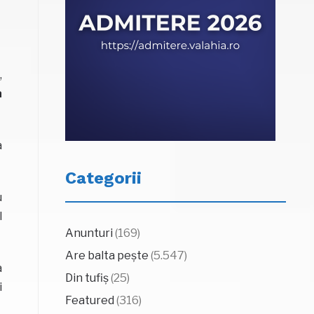
,
a
a
Categorii
u
l
Anunturi
(169)
Are balta pește
(5.547)
a
Din tufiș
(25)
i
Featured
(316)