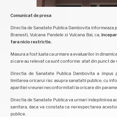
Comunicat de presa
Directia de Sanatate Publica Dambovita informeaza popu
Branesti, Vulcana Pandele si Vulcana Bai, ca,
incepan
fara nicio restrictie.
Masura a fost luata ca urmare a evaluarilor in dinamic
si care au relevat ca sunt conforme atat din punct de v
Directia de Sanatate Publica Dambovita a impus 
limitarea oricarui risc asupra sanatatii publice, cu inf
aparitiei vreunei neconformitati la oricare din parametr
Directia de Sanatate Publica va urmari indeplinirea ac
sanitara, daca va constata ca nerespectarea acestora
publice.