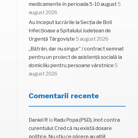
medicamente în perioada 5-10 august
5
august 2026
Au început lucrările la Secția de Boli
Infecțioase a Spitalului Județean de
Urgență Târgoviște
5 august 2026
„Bătrân, dar nu singur” / contract semnat
pentru un proiect de asistență socială la
domiciliu pentru persoane vârstnice
5
august 2026
Comentarii recente
Daniel R
la
Radu Popa (PSD), înot contra
curentului: Cred că nu există dosare
politice. Nu știu ce părere au alții!