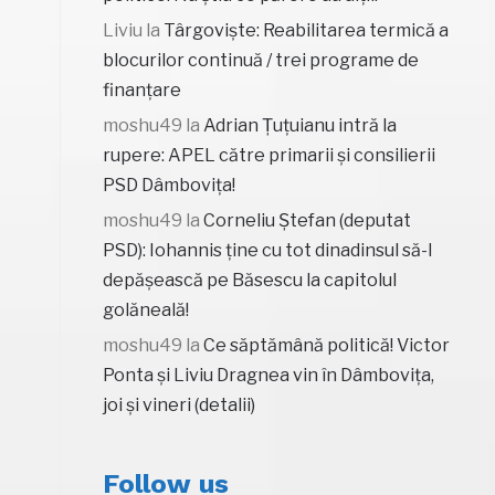
Liviu
la
Târgoviște: Reabilitarea termică a
blocurilor continuă / trei programe de
finanțare
moshu49
la
Adrian Țuțuianu intră la
rupere: APEL către primarii și consilierii
PSD Dâmbovița!
moshu49
la
Corneliu Ștefan (deputat
PSD): Iohannis ține cu tot dinadinsul să-l
depășească pe Băsescu la capitolul
golăneală!
moshu49
la
Ce săptămână politică! Victor
Ponta și Liviu Dragnea vin în Dâmbovița,
joi și vineri (detalii)
Follow us