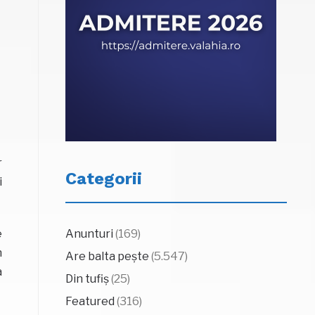
r
Categorii
i
e
Anunturi
(169)
n
Are balta pește
(5.547)
a
Din tufiș
(25)
Featured
(316)