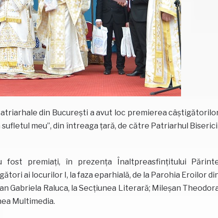
atriarhale din București a avut loc premierea câștigătorilo
sufletul meu”, din întreaga țară, de către Patriarhul Biserici
 fost premiați, în prezența Înaltpreasfințitului Părint
tori ai locurilor I, la faza eparhială, de la Parohia Eroilor di
tan Gabriela Raluca, la Secțiunea Literară; Mileșan Theodor
unea Multimedia.