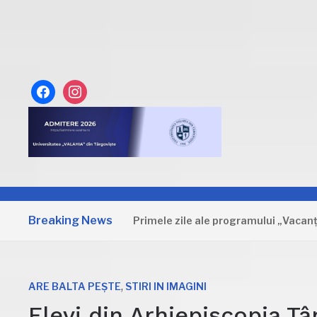
facebook
instagram
Breaking News
Dâmbovița: Primele zile ale programului „Vacanță la m
,
ARE BALTA PEȘTE
STIRI IN IMAGINI
Elevi din Arhiepiscopia Tâ