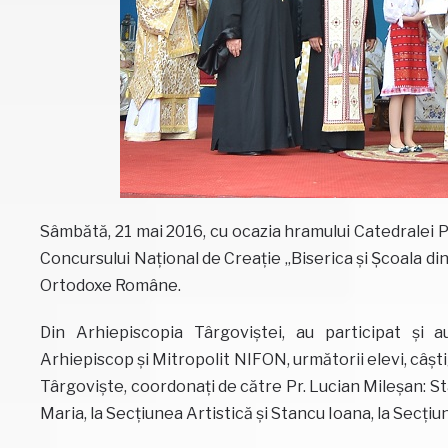
Sâmbătă, 21 mai 2016, cu ocazia hramului Catedralei P
Concursului Național de Creație „Biserica și Școala din 
Ortodoxe Române.
Din Arhiepiscopia Târgoviștei, au participat și au
Arhiepiscop și Mitropolit NIFON, următorii elevi, câștigă
Târgoviște, coordonați de către Pr. Lucian Mileșan: S
Maria, la Secțiunea Artistică și Stancu Ioana, la Secți