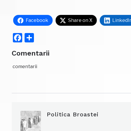
Facebook
Share on X
LinkedI
Facebook
Partajează
Comentarii
comentarii
Politica Broastei