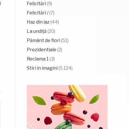
i
Felicitări
(9)
Felicitări /
(7)
Haz din iaz
(44)
La undiță
(20)
Pământ de flori
(51)
Prezidentiale
(2)
Reclama 1
(3)
Stiri in imagini
(5.124)