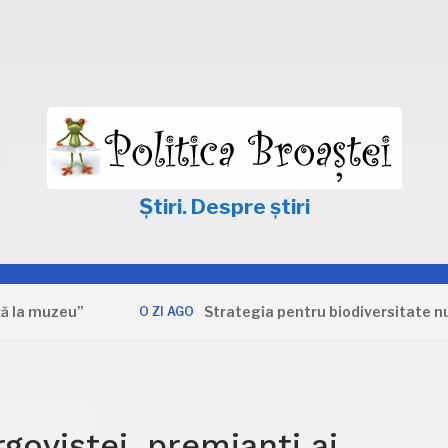
Știri. Despre știri
uzeu”
Strategia pentru biodiversitate nu apără
O ZI AGO
rgoviștei, premianți ai