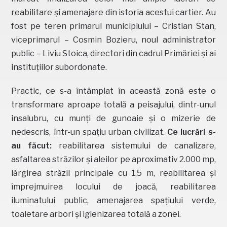
reabilitare și amenajare din istoria acestui cartier. Au
fost pe teren primarul municipiului – Cristian Stan,
viceprimarul – Cosmin Bozieru, noul administrator
public – Liviu Stoica, directori din cadrul Primăriei și ai
instituțiilor subordonate.
Practic, ce s-a întâmplat în această zonă este o
transformare aproape totală a peisajului, dintr-unul
insalubru, cu munți de gunoaie și o mizerie de
nedescris, într-un spațiu urban civilizat.
Ce lucrări s-
au făcut:
reabilitarea sistemului de canalizare,
asfaltarea străzilor și aleilor pe aproximativ 2.000 mp,
lărgirea străzii principale cu 1,5 m, reabilitarea și
împrejmuirea locului de joacă, reabilitarea
iluminatului public, amenajarea spațiului verde,
toaletare arbori și igienizarea totală a zonei.