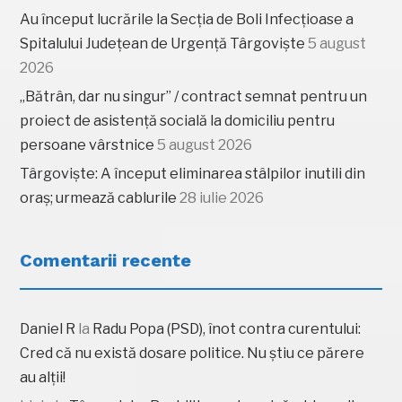
Au început lucrările la Secția de Boli Infecțioase a
Spitalului Județean de Urgență Târgoviște
5 august
2026
„Bătrân, dar nu singur” / contract semnat pentru un
proiect de asistență socială la domiciliu pentru
persoane vârstnice
5 august 2026
Târgoviște: A început eliminarea stâlpilor inutili din
oraș; urmează cablurile
28 iulie 2026
Comentarii recente
Daniel R
la
Radu Popa (PSD), înot contra curentului:
Cred că nu există dosare politice. Nu știu ce părere
au alții!