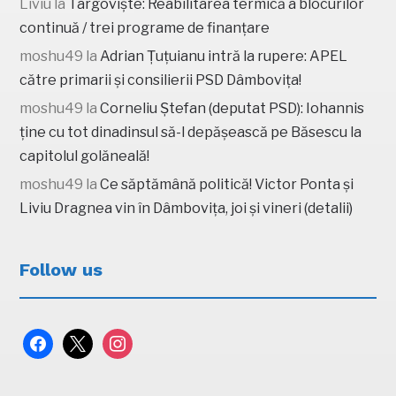
Liviu
la
Târgoviște: Reabilitarea termică a blocurilor
continuă / trei programe de finanțare
moshu49
la
Adrian Țuțuianu intră la rupere: APEL
către primarii și consilierii PSD Dâmbovița!
moshu49
la
Corneliu Ștefan (deputat PSD): Iohannis
ține cu tot dinadinsul să-l depășească pe Băsescu la
capitolul golăneală!
moshu49
la
Ce săptămână politică! Victor Ponta și
Liviu Dragnea vin în Dâmbovița, joi și vineri (detalii)
Follow us
facebook
x
instagram