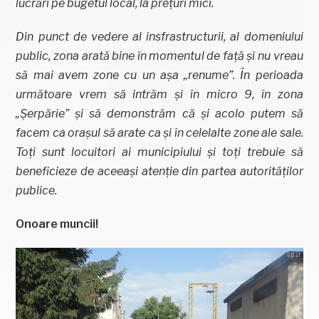
lucrări pe bugetul local, la prețuri mici.
Din punct de vedere al insfrastructurii, al domeniului
public, zona arată bine în momentul de față și nu vreau
să mai avem zone cu un așa „renume”. În perioada
următoare vrem să intrăm și în micro 9, în zona
„Șerpărie” și să demonstrăm că și acolo putem să
facem ca orașul să arate ca și în celelalte zone ale sale.
Toți sunt locuitori ai municipiului și toți trebuie să
beneficieze de aceeași atenție din partea autorităților
publice.
Onoare muncii!