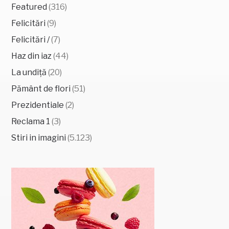
Featured
(316)
Felicitări
(9)
Felicitări /
(7)
Haz din iaz
(44)
La undiță
(20)
Pământ de flori
(51)
Prezidentiale
(2)
Reclama 1
(3)
Stiri in imagini
(5.123)