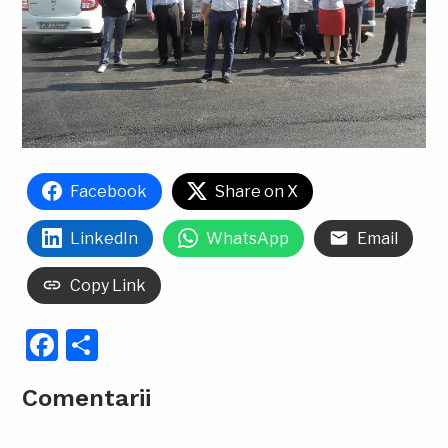
Facebook
Share on X
LinkedIn
WhatsApp
Email
Copy Link
Facebook
Partajează
Comentarii