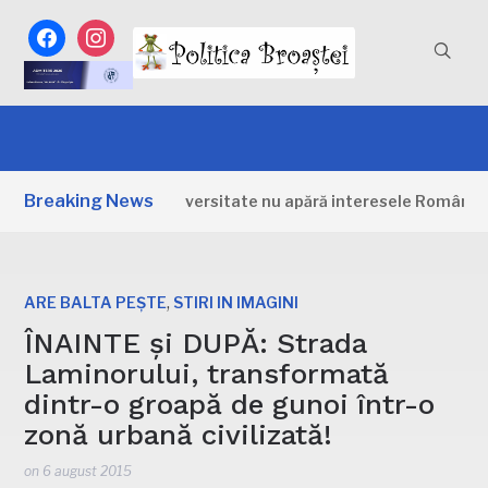
facebook
instagram
Breaking News
ia pentru biodiversitate nu apără interesele României: „Unul 
,
ARE BALTA PEȘTE
STIRI IN IMAGINI
ÎNAINTE și DUPĂ: Strada
Laminorului, transformată
dintr-o groapă de gunoi într-o
zonă urbană civilizată!
on
6 august 2015