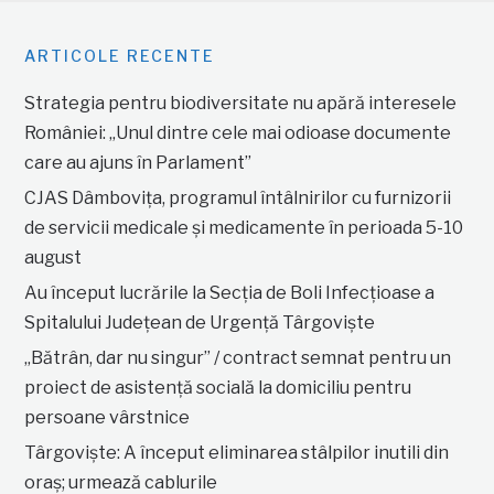
ARTICOLE RECENTE
Strategia pentru biodiversitate nu apără interesele
României: „Unul dintre cele mai odioase documente
care au ajuns în Parlament”
CJAS Dâmbovița, programul întâlnirilor cu furnizorii
de servicii medicale și medicamente în perioada 5-10
august
Au început lucrările la Secția de Boli Infecțioase a
Spitalului Județean de Urgență Târgoviște
„Bătrân, dar nu singur” / contract semnat pentru un
proiect de asistență socială la domiciliu pentru
persoane vârstnice
Târgoviște: A început eliminarea stâlpilor inutili din
oraș; urmează cablurile