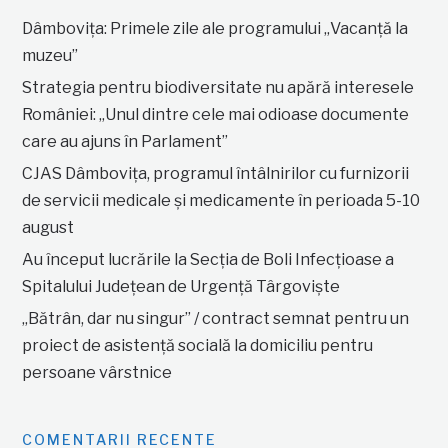
Dâmbovița: Primele zile ale programului „Vacanță la
muzeu”
Strategia pentru biodiversitate nu apără interesele
României: „Unul dintre cele mai odioase documente
care au ajuns în Parlament”
CJAS Dâmbovița, programul întâlnirilor cu furnizorii
de servicii medicale și medicamente în perioada 5-10
august
Au început lucrările la Secția de Boli Infecțioase a
Spitalului Județean de Urgență Târgoviște
„Bătrân, dar nu singur” / contract semnat pentru un
proiect de asistență socială la domiciliu pentru
persoane vârstnice
COMENTARII RECENTE