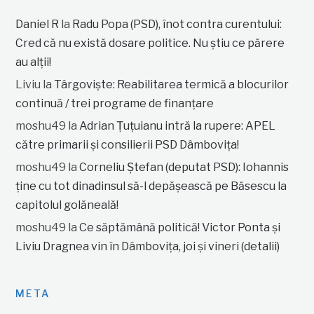
Daniel R
la
Radu Popa (PSD), înot contra curentului:
Cred că nu există dosare politice. Nu știu ce părere
au alții!
Liviu
la
Târgoviște: Reabilitarea termică a blocurilor
continuă / trei programe de finanțare
moshu49
la
Adrian Țuțuianu intră la rupere: APEL
către primarii și consilierii PSD Dâmbovița!
moshu49
la
Corneliu Ștefan (deputat PSD): Iohannis
ține cu tot dinadinsul să-l depășească pe Băsescu la
capitolul golăneală!
moshu49
la
Ce săptămână politică! Victor Ponta și
Liviu Dragnea vin în Dâmbovița, joi și vineri (detalii)
META