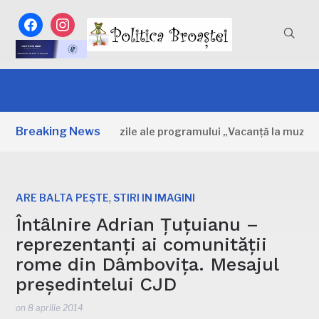
facebook
instagram
Breaking News
mbovița: Primele zile ale programului „Vacanță la muzeu”
,
ARE BALTA PEȘTE
STIRI IN IMAGINI
Întâlnire Adrian Țuțuianu –
reprezentanți ai comunității
rome din Dâmbovița. Mesajul
președintelui CJD
on
8 aprilie 2014