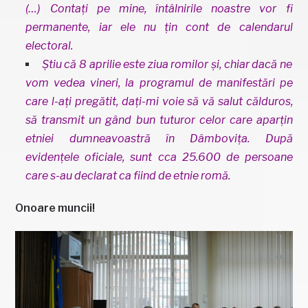
(…) Contați pe mine, întâlnirile noastre vor fi
permanente, iar ele nu țin cont de calendarul
electoral.
Știu că 8 aprilie este ziua romilor și, chiar dacă ne
vom vedea vineri, la programul de manifestări pe
care l-ați pregătit, dați-mi voie să vă salut călduros,
să transmit un gând bun tuturor celor care aparțin
etniei dumneavoastră în Dâmbovița. După
evidențele oficiale, sunt cca 25.600 de persoane
care s-au declarat ca fiind de etnie romă.
Onoare muncii!