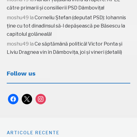
către primarii și consilierii PSD Dâmbovița!
moshu49
la
Corneliu Ștefan (deputat PSD): Iohannis
ține cu tot dinadinsul să-l depășească pe Băsescu la
capitolul golăneală!
moshu49
la
Ce săptămână politică! Victor Ponta și
Liviu Dragnea vin în Dâmbovița, joi și vineri (detalii)
Follow us
facebook
x
instagram
ARTICOLE RECENTE