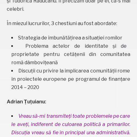
și Tudorică Răducanu. Îi precizăm doar pe ei, că-s mai
celebri.
În miezul lucrurilor, 3 chestiuni au fost abordate:
Strategia de îmbunătățirea a situației romilor
Problema actelor de identitate și de
proprietate pentru cetățenii din comunitatea
romă dâmbovițeană
Discuții cu privire la implicarea comunității rome
în proiectele europene pe programul de finanțare
2014 – 2020
Adrian Țuțuianu:
Vreau să-mi transmiteți toate problemele pe care
le aveți, indiferent de culoarea politică a primarilor.
Discuția vreau să fie în principal una administrativă.