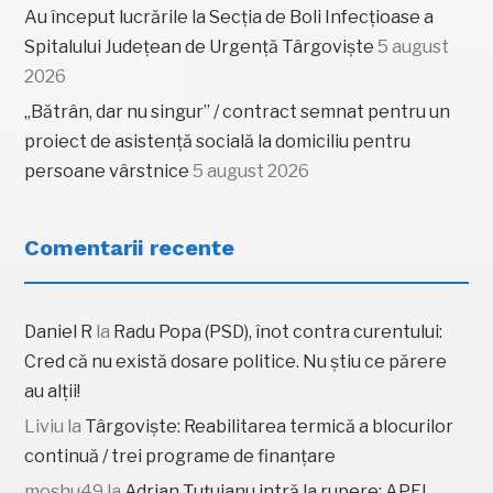
Au început lucrările la Secția de Boli Infecțioase a
Spitalului Județean de Urgență Târgoviște
5 august
2026
„Bătrân, dar nu singur” / contract semnat pentru un
proiect de asistență socială la domiciliu pentru
persoane vârstnice
5 august 2026
Comentarii recente
Daniel R
la
Radu Popa (PSD), înot contra curentului:
Cred că nu există dosare politice. Nu știu ce părere
au alții!
Liviu
la
Târgoviște: Reabilitarea termică a blocurilor
continuă / trei programe de finanțare
moshu49
la
Adrian Țuțuianu intră la rupere: APEL