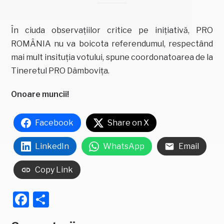
În ciuda observațiilor critice pe inițiativă, PRO
ROMÂNIA nu va boicota referendumul, respectând
mai mult insituția votului, spune coordonatoarea de la
Tineretul PRO Dâmbovița.
Onoare muncii!
Facebook
Share on X
LinkedIn
WhatsApp
Email
Copy Link
Facebook
Partajează