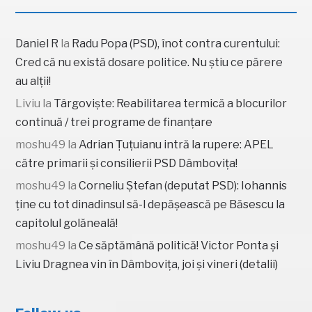
Daniel R
la
Radu Popa (PSD), înot contra curentului:
Cred că nu există dosare politice. Nu știu ce părere
au alții!
Liviu
la
Târgoviște: Reabilitarea termică a blocurilor
continuă / trei programe de finanțare
moshu49
la
Adrian Țuțuianu intră la rupere: APEL
către primarii și consilierii PSD Dâmbovița!
moshu49
la
Corneliu Ștefan (deputat PSD): Iohannis
ține cu tot dinadinsul să-l depășească pe Băsescu la
capitolul golăneală!
moshu49
la
Ce săptămână politică! Victor Ponta și
Liviu Dragnea vin în Dâmbovița, joi și vineri (detalii)