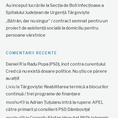
Au început lucrările la Secția de Boli Infecțioase a
Spitalului Județean de Urgență Târgoviște
„Bătrân, dar nu singur” / contract semnat pentru un
proiect de asistență socială la domiciliu pentru
persoane vârstnice
COMENTARII RECENTE
Daniel R
la
Radu Popa (PSD), înot contra curentului:
Cred că nu există dosare politice. Nu știu ce părere
au alții!
Liviu
la
Târgoviște: Reabilitarea termică a blocurilor
continuă / trei programe de finanțare
moshu49
la
Adrian Țuțuianu intră la rupere: APEL
către primarii și consilierii PSD Dâmbovița!
moshu49
la
Corneliu Ștefan (deputat PSD): Iohannis