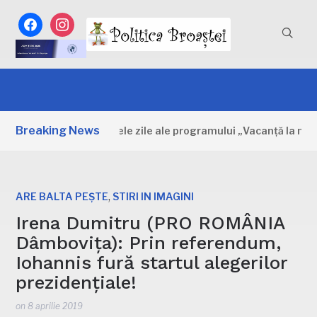
facebook
instagram
Breaking News
Dâmbovița: Primele zile ale programului „Vacanță la muzeu”
,
ARE BALTA PEȘTE
STIRI IN IMAGINI
Irena Dumitru (PRO ROMÂNIA
Dâmbovița): Prin referendum,
Iohannis fură startul alegerilor
prezidențiale!
on
8 aprilie 2019