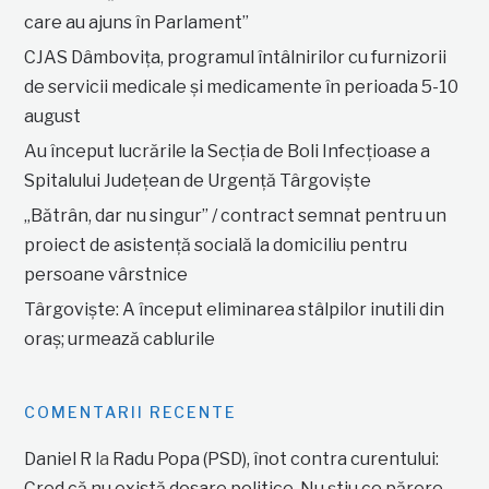
care au ajuns în Parlament”
CJAS Dâmbovița, programul întâlnirilor cu furnizorii
de servicii medicale și medicamente în perioada 5-10
august
Au început lucrările la Secția de Boli Infecțioase a
Spitalului Județean de Urgență Târgoviște
„Bătrân, dar nu singur” / contract semnat pentru un
proiect de asistență socială la domiciliu pentru
persoane vârstnice
Târgoviște: A început eliminarea stâlpilor inutili din
oraș; urmează cablurile
COMENTARII RECENTE
Daniel R
la
Radu Popa (PSD), înot contra curentului:
Cred că nu există dosare politice. Nu știu ce părere