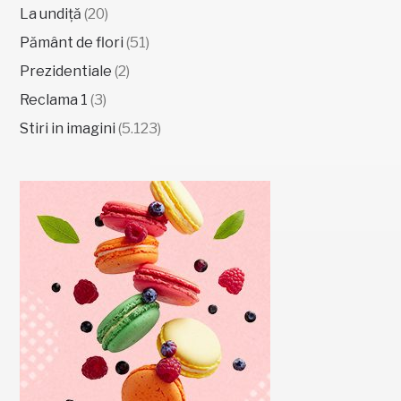
La undiță
(20)
Pământ de flori
(51)
Prezidentiale
(2)
Reclama 1
(3)
Stiri in imagini
(5.123)