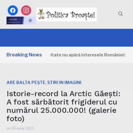
facebook
instagram
Breaking News
 biodiversitate nu apără interesele României: „Unul dintre ce
,
ARE BALTA PEȘTE
STIRI IN IMAGINI
Istorie-record la Arctic Găești:
A fost sărbătorit frigiderul cu
numărul 25.000.000! (galerie
foto)
on
16 iunie 2015