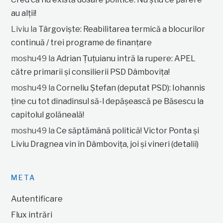
au alții!
Liviu
la
Târgoviște: Reabilitarea termică a blocurilor
continuă / trei programe de finanțare
moshu49
la
Adrian Țuțuianu intră la rupere: APEL
către primarii și consilierii PSD Dâmbovița!
moshu49
la
Corneliu Ștefan (deputat PSD): Iohannis
ține cu tot dinadinsul să-l depășească pe Băsescu la
capitolul golăneală!
moshu49
la
Ce săptămână politică! Victor Ponta și
Liviu Dragnea vin în Dâmbovița, joi și vineri (detalii)
META
Autentificare
Flux intrări