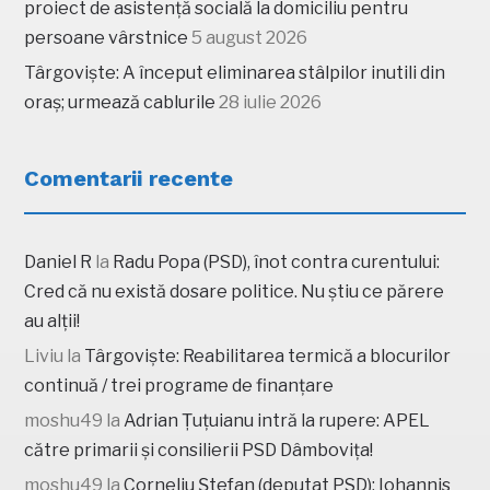
proiect de asistență socială la domiciliu pentru
persoane vârstnice
5 august 2026
Târgoviște: A început eliminarea stâlpilor inutili din
oraș; urmează cablurile
28 iulie 2026
Comentarii recente
Daniel R
la
Radu Popa (PSD), înot contra curentului:
Cred că nu există dosare politice. Nu știu ce părere
au alții!
Liviu
la
Târgoviște: Reabilitarea termică a blocurilor
continuă / trei programe de finanțare
moshu49
la
Adrian Țuțuianu intră la rupere: APEL
către primarii și consilierii PSD Dâmbovița!
moshu49
la
Corneliu Ștefan (deputat PSD): Iohannis