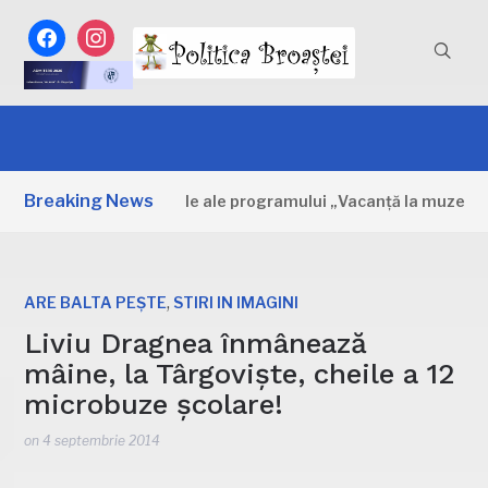
facebook
instagram
Breaking News
mbovița: Primele zile ale programului „Vacanță la muzeu”
,
ARE BALTA PEȘTE
STIRI IN IMAGINI
Liviu Dragnea înmânează
mâine, la Târgoviște, cheile a 12
microbuze școlare!
on
4 septembrie 2014