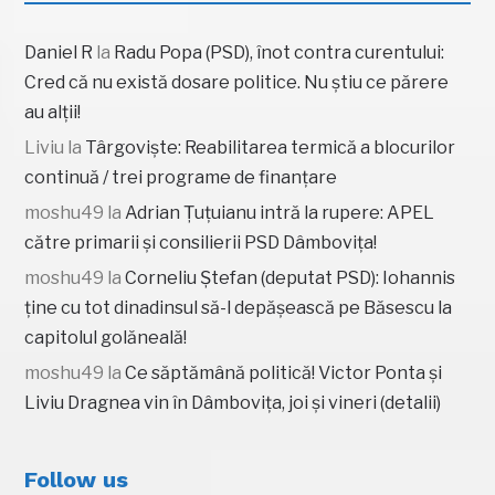
Daniel R
la
Radu Popa (PSD), înot contra curentului:
Cred că nu există dosare politice. Nu știu ce părere
au alții!
Liviu
la
Târgoviște: Reabilitarea termică a blocurilor
continuă / trei programe de finanțare
moshu49
la
Adrian Țuțuianu intră la rupere: APEL
către primarii și consilierii PSD Dâmbovița!
moshu49
la
Corneliu Ștefan (deputat PSD): Iohannis
ține cu tot dinadinsul să-l depășească pe Băsescu la
capitolul golăneală!
moshu49
la
Ce săptămână politică! Victor Ponta și
Liviu Dragnea vin în Dâmbovița, joi și vineri (detalii)
Follow us