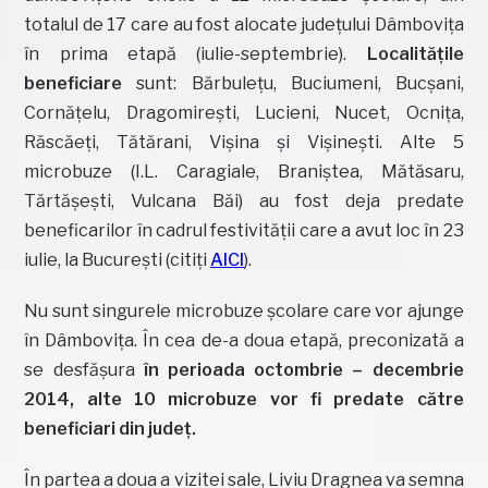
totalul de 17 care au fost alocate județului Dâmbovița
în prima etapă (iulie-septembrie).
Localitățile
beneficiare
sunt: Bărbulețu, Buciumeni, Bucșani,
Cornățelu, Dragomirești, Lucieni, Nucet, Ocnița,
Răscăeți, Tătărani, Vișina și Vișinești. Alte 5
microbuze (I.L. Caragiale, Braniștea, Mătăsaru,
Tărtășești, Vulcana Băi) au fost deja predate
beneficarilor în cadrul festivității care a avut loc în 23
iulie, la București (citiți
AICI
).
Nu sunt singurele microbuze școlare care vor ajunge
în Dâmbovița. În cea de-a doua etapă, preconizată a
se desfășura
în perioada octombrie – decembrie
2014, alte 10 microbuze vor fi predate către
beneficiari din județ.
În partea a doua a vizitei sale, Liviu Dragnea va semna