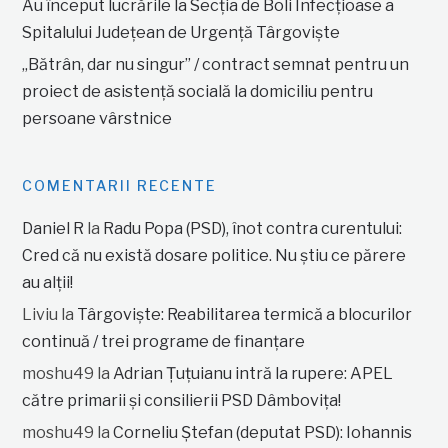
Au început lucrările la Secția de Boli Infecțioase a
Spitalului Județean de Urgență Târgoviște
„Bătrân, dar nu singur” / contract semnat pentru un
proiect de asistență socială la domiciliu pentru
persoane vârstnice
COMENTARII RECENTE
Daniel R
la
Radu Popa (PSD), înot contra curentului:
Cred că nu există dosare politice. Nu știu ce părere
au alții!
Liviu
la
Târgoviște: Reabilitarea termică a blocurilor
continuă / trei programe de finanțare
moshu49
la
Adrian Țuțuianu intră la rupere: APEL
către primarii și consilierii PSD Dâmbovița!
moshu49
la
Corneliu Ștefan (deputat PSD): Iohannis