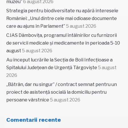
muzeu”
6 august 2026
Strategia pentru biodiversitate nu apără interesele
României: „Unul dintre cele mai odioase documente
care au ajuns în Parlament”
5 august 2026
CJAS Dâmbovița, programul întâlnirilor cu furnizorii
de servicii medicale și medicamente în perioada 5-10
august
5 august 2026
Au început lucrările la Secția de Boli Infecțioase a
Spitalului Județean de Urgență Târgoviște
5 august
2026
„Bătrân, dar nu singur” / contract semnat pentru un
proiect de asistență socială la domiciliu pentru
persoane vârstnice
5 august 2026
Comentarii recente