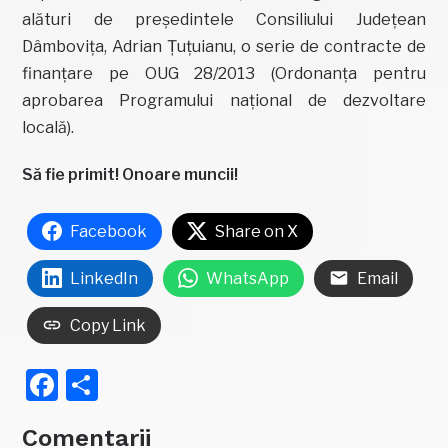
alături de președintele Consiliului Județean
Dâmbovița, Adrian Țuțuianu, o serie de contracte de
finanțare pe OUG 28/2013 (Ordonanța pentru
aprobarea Programului național de dezvoltare
locală).
Să fie primit! Onoare muncii!
Facebook
Share on X
LinkedIn
WhatsApp
Email
Copy Link
Facebook
Partajează
Comentarii