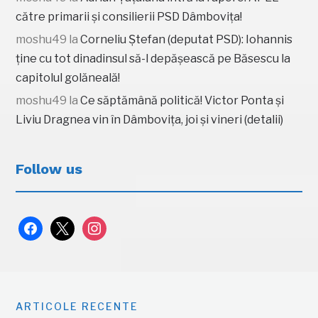
către primarii și consilierii PSD Dâmbovița!
moshu49
la
Corneliu Ștefan (deputat PSD): Iohannis
ține cu tot dinadinsul să-l depășească pe Băsescu la
capitolul golăneală!
moshu49
la
Ce săptămână politică! Victor Ponta și
Liviu Dragnea vin în Dâmbovița, joi și vineri (detalii)
Follow us
facebook
x
instagram
ARTICOLE RECENTE