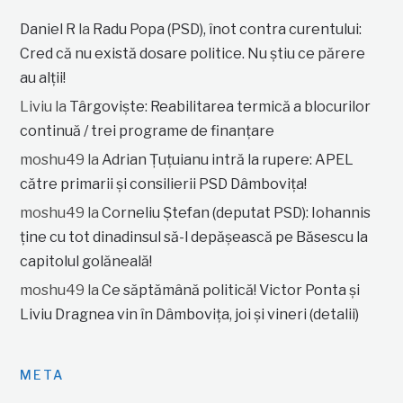
Daniel R
la
Radu Popa (PSD), înot contra curentului:
Cred că nu există dosare politice. Nu știu ce părere
au alții!
Liviu
la
Târgoviște: Reabilitarea termică a blocurilor
continuă / trei programe de finanțare
moshu49
la
Adrian Țuțuianu intră la rupere: APEL
către primarii și consilierii PSD Dâmbovița!
moshu49
la
Corneliu Ștefan (deputat PSD): Iohannis
ține cu tot dinadinsul să-l depășească pe Băsescu la
capitolul golăneală!
moshu49
la
Ce săptămână politică! Victor Ponta și
Liviu Dragnea vin în Dâmbovița, joi și vineri (detalii)
META