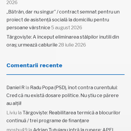
2026
„Bătrân, dar nu singur” / contract semnat pentru un
proiect de asistență socială la domiciliu pentru
persoane vârstnice
5 august 2026
Târgoviște: A început eliminarea stâlpilor inutili din
oraș; urmează cablurile
28 iulie 2026
Comentarii recente
Daniel R
la
Radu Popa (PSD), înot contra curentului:
Cred că nu există dosare politice. Nu știu ce părere
au alții!
Liviu
la
Târgoviște: Reabilitarea termică a blocurilor
continuă / trei programe de finanțare
moshu49
la
Adrian Țuțuianu intră la rupere: APEL