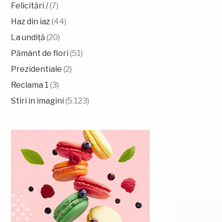
Felicitări /
(7)
Haz din iaz
(44)
La undiță
(20)
Pământ de flori
(51)
Prezidentiale
(2)
Reclama 1
(3)
Stiri in imagini
(5.123)