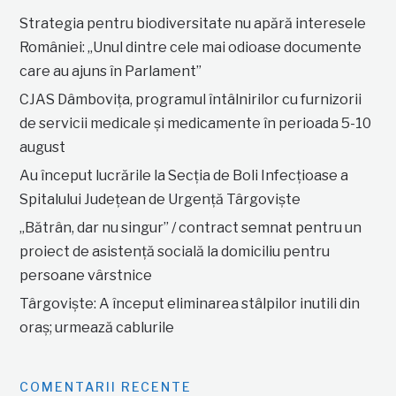
Strategia pentru biodiversitate nu apără interesele
României: „Unul dintre cele mai odioase documente
care au ajuns în Parlament”
CJAS Dâmbovița, programul întâlnirilor cu furnizorii
de servicii medicale și medicamente în perioada 5-10
august
Au început lucrările la Secția de Boli Infecțioase a
Spitalului Județean de Urgență Târgoviște
„Bătrân, dar nu singur” / contract semnat pentru un
proiect de asistență socială la domiciliu pentru
persoane vârstnice
Târgoviște: A început eliminarea stâlpilor inutili din
oraș; urmează cablurile
COMENTARII RECENTE