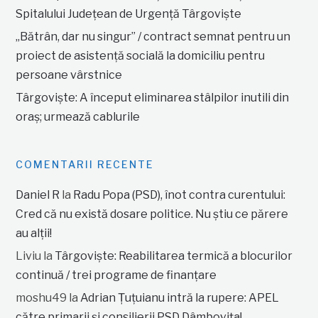
Spitalului Județean de Urgență Târgoviște
„Bătrân, dar nu singur” / contract semnat pentru un
proiect de asistență socială la domiciliu pentru
persoane vârstnice
Târgoviște: A început eliminarea stâlpilor inutili din
oraș; urmează cablurile
COMENTARII RECENTE
Daniel R
la
Radu Popa (PSD), înot contra curentului:
Cred că nu există dosare politice. Nu știu ce părere
au alții!
Liviu
la
Târgoviște: Reabilitarea termică a blocurilor
continuă / trei programe de finanțare
moshu49
la
Adrian Țuțuianu intră la rupere: APEL
către primarii și consilierii PSD Dâmbovița!