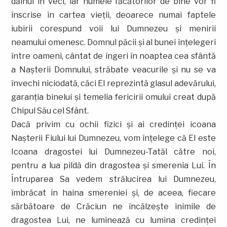
dăinui în veci, iar numele făcătorilor de bine vor fi
înscrise în cartea vieţii, deoarece numai faptele
iubirii corespund voii lui Dumnezeu şi menirii
neamului omenesc. Domnul păcii şi al bunei înţelegeri
între oameni, cântat de îngeri în noaptea cea sfântă
a Naşterii Domnului, străbate veacurile şi nu se va
învechi niciodată, căci El reprezintă glasul adevărului,
garanţia binelui şi temelia fericirii omului creat după
Chipul Său cel Sfânt.
Dacă privim cu ochii fizici şi ai credinţei icoana
Naşterii Fiului lui Dumnezeu, vom înţelege că El este
Icoana dragostei lui Dumnezeu-Tatăl către noi,
pentru a lua pildă din dragostea şi smerenia Lui. În
Întruparea Sa vedem strălucirea lui Dumnezeu,
îmbrăcat în haina smereniei şi, de aceea, fiecare
sărbătoare de Crăciun ne încălzeşte inimile de
dragostea Lui, ne luminează cu lumina credinţei