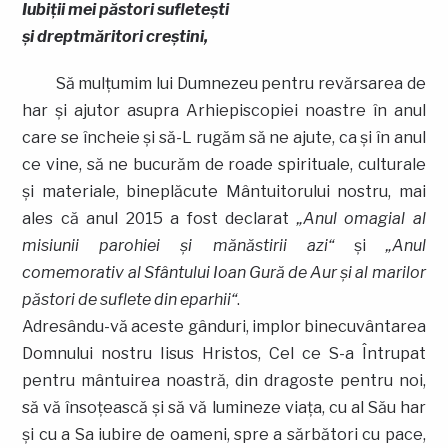
Iubiţii mei păstori sufleteşti
şi dreptmăritori creştini,
Să mulţumim lui Dumnezeu pentru revărsarea de
har şi ajutor asupra Arhiepiscopiei noastre în anul
care se încheie şi să-L rugăm să ne ajute, ca şi în anul
ce vine, să ne bucurăm de roade spirituale, culturale
şi materiale, bineplăcute Mântuitorului nostru, mai
ales că anul 2015 a fost declarat
„Anul omagial al
misiunii parohiei şi mănăstirii azi“
şi
„Anul
comemorativ al Sfântului Ioan Gură de Aur şi al marilor
păstori de suflete din eparhii“
.
Adresându-vă aceste gânduri, implor binecuvântarea
Domnului nostru Iisus Hristos, Cel ce S-a Întrupat
pentru mântuirea noastră, din dragoste pentru noi,
să vă însoţească şi să vă lumineze viaţa, cu al Său har
şi cu a Sa iubire de oameni, spre a sărbători cu pace,