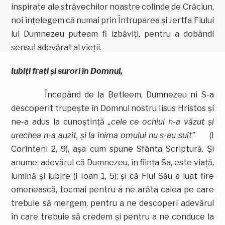
inspirate ale străvechilor noastre colinde de Crăciun,
noi înţelegem că numai prin Întruparea şi Jertfa Fiului
lui Dumnezeu puteam fi izbăviţi, pentru a dobândi
sensul adevărat al vieţii.
Iubiţi fraţi şi surori în Domnul,
Începând de la Betleem, Dumnezeu ni S-a
descoperit trupeşte în Domnul nostru Iisus Hristos şi
ne-a adus la cunoştinţă
„cele ce ochiul n-a văzut şi
urechea n-a auzit, şi la inima omului nu s-au suit”
(I
Corinteni 2, 9), aşa cum spune Sfânta Scriptură. Şi
anume: adevărul că Dumnezeu, în fiinţa Sa, este viaţă,
lumină şi iubire (I Ioan 1, 5); şi că Fiul Său a luat fire
omenească, tocmai pentru a ne arăta calea pe care
trebuie să mergem, pentru a ne descoperi adevărul
în care trebuie să credem şi pentru a ne conduce la