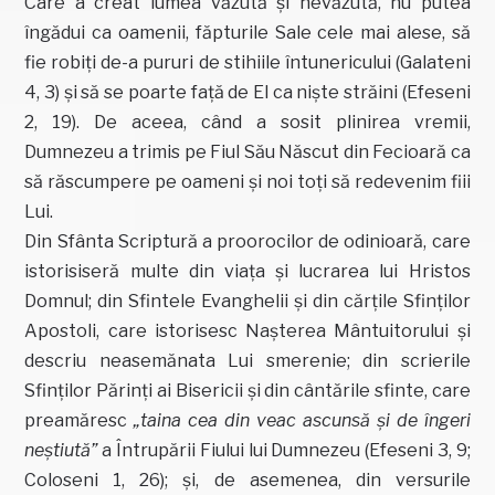
Care a creat lumea văzută şi nevăzută, nu putea
îngădui ca oamenii, făpturile Sale cele mai alese, să
fie robiţi de-a pururi de stihiile întunericului (Galateni
4, 3) şi să se poarte faţă de El ca nişte străini (Efeseni
2, 19). De aceea, când a sosit plinirea vremii,
Dumnezeu a trimis pe Fiul Său Născut din Fecioară ca
să răscumpere pe oameni şi noi toţi să redevenim fiii
Lui.
Din Sfânta Scriptură a proorocilor de odinioară, care
istorisiseră multe din viaţa şi lucrarea lui Hristos
Domnul; din Sfintele Evanghelii şi din cărţile Sfinţilor
Apostoli, care istorisesc Naşterea Mântuitorului şi
descriu neasemănata Lui smerenie; din scrierile
Sfinţilor Părinţi ai Bisericii şi din cântările sfinte, care
preamăresc
„taina cea din veac ascunsă şi de îngeri
neştiută”
a Întrupării Fiului lui Dumnezeu (Efeseni 3, 9;
Coloseni 1, 26); şi, de asemenea, din versurile