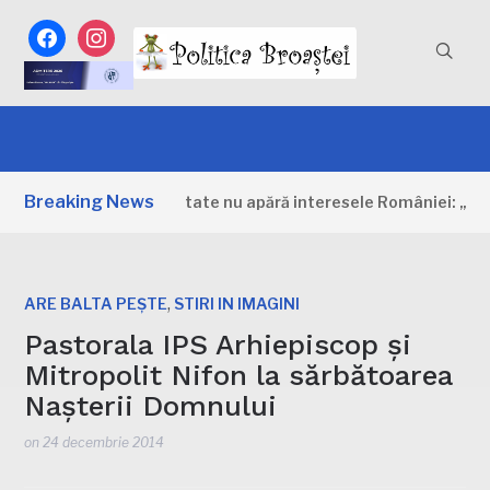
facebook
instagram
Breaking News
entru biodiversitate nu apără interesele României: „Unul dintr
,
ARE BALTA PEȘTE
STIRI IN IMAGINI
Pastorala IPS Arhiepiscop și
Mitropolit Nifon la sărbătoarea
Nașterii Domnului
on
24 decembrie 2014