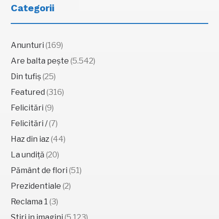
Categorii
Anunturi
(169)
Are balta pește
(5.542)
Din tufiș
(25)
Featured
(316)
Felicitări
(9)
Felicitări /
(7)
Haz din iaz
(44)
La undiță
(20)
Pământ de flori
(51)
Prezidentiale
(2)
Reclama 1
(3)
Stiri in imagini
(5.123)