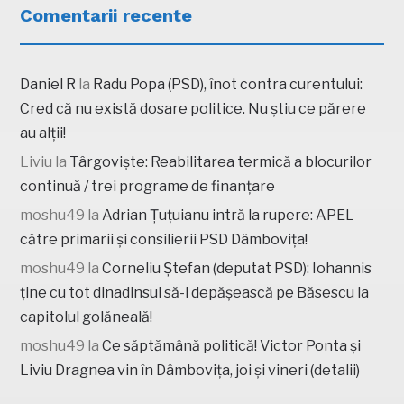
Comentarii recente
Daniel R
la
Radu Popa (PSD), înot contra curentului:
Cred că nu există dosare politice. Nu știu ce părere
au alții!
Liviu
la
Târgoviște: Reabilitarea termică a blocurilor
continuă / trei programe de finanțare
moshu49
la
Adrian Țuțuianu intră la rupere: APEL
către primarii și consilierii PSD Dâmbovița!
moshu49
la
Corneliu Ștefan (deputat PSD): Iohannis
ține cu tot dinadinsul să-l depășească pe Băsescu la
capitolul golăneală!
moshu49
la
Ce săptămână politică! Victor Ponta și
Liviu Dragnea vin în Dâmbovița, joi și vineri (detalii)