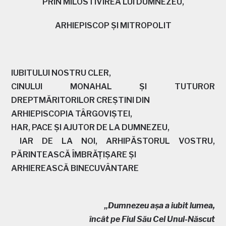
PRIN MILOSTIVIREA LUI DUMNEZEU,
ARHIEPISCOP ŞI MITROPOLIT
IUBITULUI NOSTRU CLER,
CINULUI MONAHAL ŞI TUTUROR
DREPTMĂRITORILOR CREŞTINI DIN
ARHIEPISCOPIA TÂRGOVIŞTEI,
HAR, PACE ŞI AJUTOR DE LA DUMNEZEU,
IAR DE LA NOI, ARHIPĂSTORUL VOSTRU,
PĂRINTEASCĂ ÎMBRĂŢIŞARE ŞI
ARHIEREASCĂ BINECUVÂNTARE
„Dumnezeu aşa a iubit lumea,
încât pe Fiul Său Cel Unul-Născut