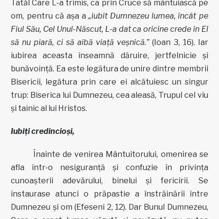
Tatăl Care L-a trimis, ca prin Cruce să mântuiască pe
om, pentru că aşa a
„iubit Dumnezeu lumea, încât pe
Fiul Său, Cel Unul-Născut, L-a dat ca oricine crede în El
să nu piară, ci să aibă viaţă veşnică.”
(Ioan 3, 16). Iar
iubirea aceasta înseamnă dăruire, jertfelnicie şi
bunăvoinţă. Ea este legătura de unire dintre membrii
Bisericii, legătura prin care ei alcătuiesc un singur
trup: Biserica lui Dumnezeu, cea aleasă, Trupul cel viu
şi tainic al lui Hristos.
Iubiţi credincioşi,
Înainte de venirea Mântuitorului, omenirea se
afla într-o nesiguranţă şi confuzie în privinţa
cunoaşterii adevărului, binelui şi fericirii. Se
instaurase atunci o prăpastie a înstrăinării între
Dumnezeu şi om (Efeseni 2, 12). Dar Bunul Dumnezeu,