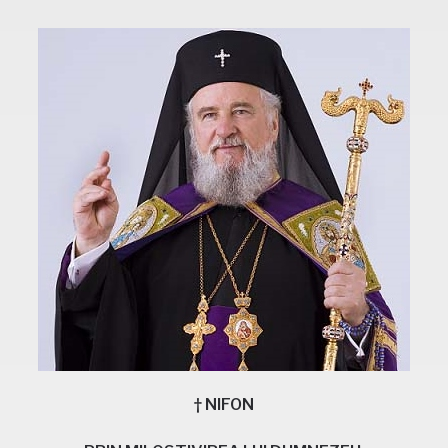
† NIFON