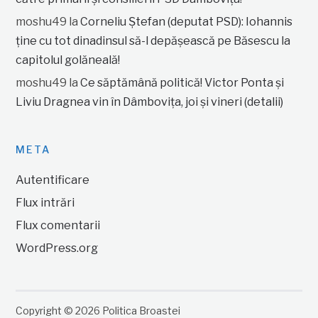
moshu49
la
Corneliu Ștefan (deputat PSD): Iohannis
ține cu tot dinadinsul să-l depășească pe Băsescu la
capitolul golăneală!
moshu49
la
Ce săptămână politică! Victor Ponta și
Liviu Dragnea vin în Dâmbovița, joi și vineri (detalii)
META
Autentificare
Flux intrări
Flux comentarii
WordPress.org
Copyright © 2026 Politica Broastei