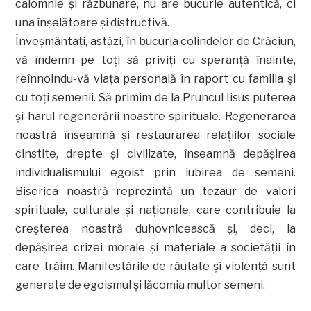
calomnie şi răzbunare, nu are bucurie autentică, ci
una înşelătoare şi distructivă.
Înveşmântaţi, astăzi, în bucuria colindelor de Crăciun,
vă îndemn pe toţi să priviţi cu speranţă înainte,
reînnoindu-vă viaţa personală în raport cu familia şi
cu toţi semenii. Să primim de la Pruncul Iisus puterea
şi harul regenerării noastre spirituale. Regenerarea
noastră înseamnă şi restaurarea relaţiilor sociale
cinstite, drepte şi civilizate, înseamnă depăşirea
individualismului egoist prin iubirea de semeni.
Biserica noastră reprezintă un tezaur de valori
spirituale, culturale şi naţionale, care contribuie la
creşterea noastră duhovnicească şi, deci, la
depăşirea crizei morale şi materiale a societăţii în
care trăim. Manifestările de răutate şi violenţă sunt
generate de egoismul şi lăcomia multor semeni.