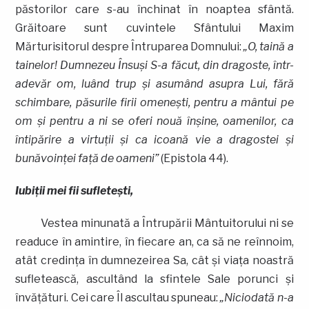
păstorilor care s-au închinat în noaptea sfântă.
Grăitoare sunt cuvintele Sfântului Maxim
Mărturisitorul despre Întruparea Domnului:
„O, taină a
tainelor! Dumnezeu Însuşi S-a făcut, din dragoste, într-
adevăr om, luând trup şi asumând asupra Lui, fără
schimbare, păsurile firii omeneşti, pentru a mântui pe
om şi pentru a ni se oferi nouă înşine, oamenilor, ca
întipărire a virtuţii şi ca icoană vie a dragostei şi
bunăvoinţei faţă de oameni”
(Epistola 44).
Iubiţii mei fii sufleteşti,
Vestea minunată a Întrupării Mântuitorului ni se
readuce în amintire, în fiecare an, ca să ne reînnoim,
atât credinţa în dumnezeirea Sa, cât şi viaţa noastră
sufletească, ascultând la sfintele Sale porunci şi
învăţături. Cei care Îl ascultau spuneau:
„Niciodată n-a