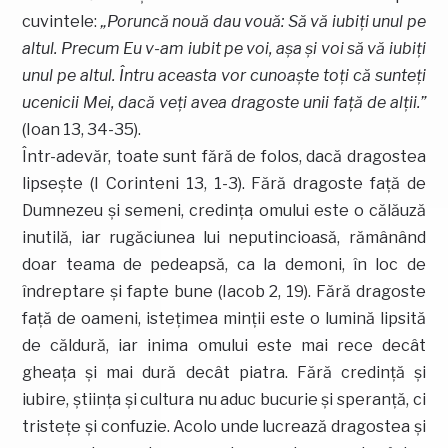
cuvintele:
„Poruncă nouă dau vouă: Să vă iubiţi unul pe
altul. Precum Eu v-am iubit pe voi, aşa şi voi să vă iubiţi
unul pe altul. Întru aceasta vor cunoaşte toţi că sunteţi
ucenicii Mei, dacă veţi avea dragoste unii faţă de alţii.”
(Ioan 13, 34-35).
Într-adevăr, toate sunt fără de folos, dacă dragostea
lipseşte (I Corinteni 13, 1-3). Fără dragoste faţă de
Dumnezeu şi semeni, credinţa omului este o călăuză
inutilă, iar rugăciunea lui neputincioasă, rămânând
doar teama de pedeapsă, ca la demoni, în loc de
îndreptare şi fapte bune (Iacob 2, 19). Fără dragoste
faţă de oameni, isteţimea minţii este o lumină lipsită
de căldură, iar inima omului este mai rece decât
gheaţa şi mai dură decât piatra. Fără credinţă şi
iubire, ştiinţa şi cultura nu aduc bucurie şi speranţă, ci
tristeţe şi confuzie. Acolo unde lucrează dragostea şi