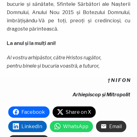
bucurie şi sănătate, Sfintele Sărbători ale Naşterii
Domnului, Anului Nou 2015 şi Botezului Domnului,
îmbrăţişându-Vă pe toţi, preoţi şi credincioşi, cu
dragoste părintească.
La anul şi la mulţi ani!
Al vostru arhipăstor, către Hristos rugător,
pentru binele şi bucuria voastră, a tuturor,
† N I F O N
Arhiepiscop şi Mitropolit
Facebook
Share on X
LinkedIn
WhatsApp
Email