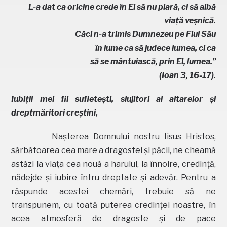
L-a dat ca oricine crede în El să nu piară, ci să aibă
viaţă veşnică.
Căci n-a trimis Dumnezeu pe Fiul Său
în lume ca să judece lumea, ci ca
să se mântuiască, prin El, lumea.”
(Ioan 3, 16-17).
Iubiţii mei fii sufleteşti, slujitori ai altarelor şi
dreptmăritori creştini,
Naşterea Domnului nostru Iisus Hristos,
sărbătoarea cea mare a dragostei şi păcii, ne cheamă
astăzi la viaţa cea nouă a harului, la înnoire, credinţă,
nădejde şi iubire întru dreptate şi adevăr. Pentru a
răspunde acestei chemări, trebuie să ne
transpunem, cu toată puterea credinţei noastre, în
acea atmosferă de dragoste şi de pace