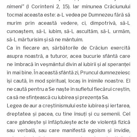
nimeni”
(I Corinteni 2, 15). Iar minunea Crăciunului
tocmai aceasta este: a-L vedea pe Dumnezeu fără să
murim prin această vedere, ci, dimpotrivă, să-L
cunoaştem, să-L iubim, să-L ascultăm, să-L urmăm,
să-L mărturisim şi să ne mântuim.
Ca în fiecare an, sărbătorile de Crăciun exercită
asupra noastră, a tuturor, acea bucurie sfântă care
ne îmbracă în veşmântul divin al iubirii şi al speranţei
în mai bine. În această sfântă zi, Pruncul dumnezeiesc
îşi caută, în mod spiritual, locaş în inimile noastre. El
ne caută pentru a Se naşte în sufletul fiecărui creştin,
ca să ne sfinţească cu iubirea şi prezenţa Sa.
Legea de aur a creştinismului este iubirea şi iertarea,
dreptatea şi pacea, cu tine însuţi şi cu semenii. Cel
care gândeşte şi înfăptuieşte acte de violenţă fizică
sau verbală, sau care manifestă egoism şi invidie,