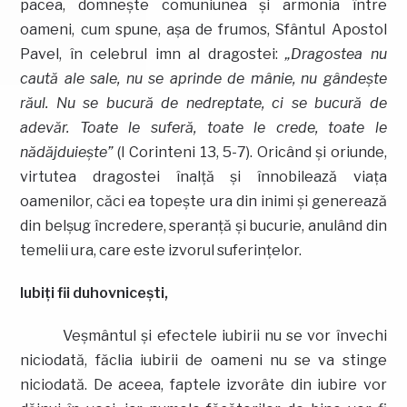
pacea, domneşte comuniunea şi armonia între
oameni, cum spune, aşa de frumos, Sfântul Apostol
Pavel, în celebrul imn al dragostei:
„Dragostea nu
caută ale sale, nu se aprinde de mânie, nu gândeşte
răul. Nu se bucură de nedreptate, ci se bucură de
adevăr. Toate le suferă, toate le crede, toate le
nădăjduieşte”
(I Corinteni 13, 5-7). Oricând şi oriunde,
virtutea dragostei înalţă şi înnobilează viaţa
oamenilor, căci ea topeşte ura din inimi şi generează
din belşug încredere, speranţă şi bucurie, anulând din
temelii ura, care este izvorul suferinţelor.
Iubiţi fii duhovniceşti,
Veşmântul şi efectele iubirii nu se vor învechi
niciodată, făclia iubirii de oameni nu se va stinge
niciodată. De aceea, faptele izvorâte din iubire vor