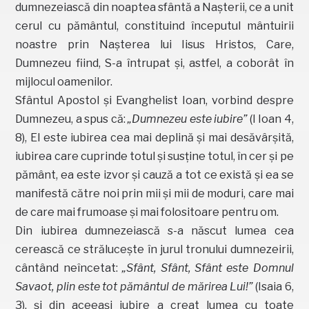
dumnezeiască din noaptea sfântă a Naşterii, ce a unit
cerul cu pământul, constituind începutul mântuirii
noastre prin Naşterea lui Iisus Hristos, Care,
Dumnezeu fiind, S-a întrupat şi, astfel, a coborât în
mijlocul oamenilor.
Sfântul Apostol şi Evanghelist Ioan, vorbind despre
Dumnezeu, a spus că:
„Dumnezeu este iubire”
(I Ioan 4,
8), El este iubirea cea mai deplină şi mai desăvârşită,
iubirea care cuprinde totul şi susţine totul, în cer şi pe
pământ, ea este izvor şi cauză a tot ce există şi ea se
manifestă către noi prin mii şi mii de moduri, care mai
de care mai frumoase şi mai folositoare pentru om.
Din iubirea dumnezeiască s-a născut lumea cea
cerească ce străluceşte în jurul tronului dumnezeirii,
cântând neîncetat:
„Sfânt, Sfânt, Sfânt este Domnul
Savaot, plin este tot pământul de mărirea Lui!”
(Isaia 6,
3), şi din aceeaşi iubire a creat lumea cu toate