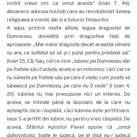
vorbit vreun om ca omul acesta”
(Ioan 7, 46),
deoarece aducea noutăţi care au revoluţionat lumea
religioasă a vremii, dar şi a tuturor timpurilor.
A adus, printre multe altele, legea dragostei de
Dumnezeu, dovedită prin dragostea faţă de
aproapele:
„Mai mare dragoste decât aceasta nimeni
nu are, ca sufletul lui să şi-l pună pentru prietenii săi”
(Ioan 15, 13). Sau, cel ce zice:
„iubesc pe Dumnezeu dar
pe fratele său îl urăşte, acela e un mincinos; căci cel ce
nu iubeşte pe fratele său pe care îl vede, cum poate să
iubească pe Dumnezeu, pe care nu Îl vede”
(I Ioan 4,
20). Iubirea nu mai presupune nici un interes. De
aceea, se întinde până la duşmani, de la care nu
aşteaptă nicio răsplată, căci iubirea este jertfitoare.
Iisus S-a jertfit din iubire, nu pentru vreo răsplată. De
aceea, Sfântul Apostol Pavel spune că
„omul
duhovnicesc toate le judecă, pe el însă nu-l judecă