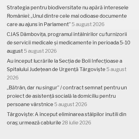
Strategia pentru biodiversitate nu apără interesele
României: „Unul dintre cele mai odioase documente
care au ajuns în Parlament”
5 august 2026
CJAS Dâmbovița, programul întâlnirilor cu furnizorii
de servicii medicale și medicamente în perioada 5-10
august
5 august 2026
Au început lucrările la Secția de Boli Infecțioase a
Spitalului Județean de Urgență Târgoviște
5 august
2026
„Bătrân, dar nu singur” / contract semnat pentru un
proiect de asistență socială la domiciliu pentru
persoane vârstnice
5 august 2026
Târgoviște: A început eliminarea stâlpilor inutili din
oraș; urmează cablurile
28 iulie 2026