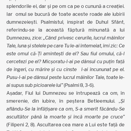
splendorile ei, dar şi pe om ca pe o cunună a creaţiei.
Iar omul se bucură de toate aceste roade ale iubirii
dumnezeieşti. Psalmistul, inspirat de Duhul Sfânt,
referindu-se la această făptură minunată a lui
Dumnezeu, zice:
„Când privesc cerurile, lucrul mâinilor
Tale, luna şi stelele pe care Tu le-ai întemeiat, îmi zic: Ce
este omul că-Ţi aminteşti de el? Sau fiul omului, că-l
cercetezi pe el? Micşoratu-l-ai pe dânsul cu puţin faţă
de îngeri, cu mărire şi cu cinste l-ai încununat pe el.
Pusu-l-ai pe dânsul peste lucrul mâinilor Tale, toate le-
ai supus sub picioarele lui”
(Psalmi 8, 3-6).
Aşadar, Fiul lui Dumnezeu se întrupează ca om, în
smerenie, din iubire, în peştera Betleemului. „
Şi
aflându-Se la înfăţişare ca om, S-a smerit făcându-Se
ascultător până la moarte şi încă moarte pe cruce”
(Filipeni 2, 8). Ascultarea cea mare a Lui este faţă de