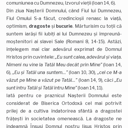
comuniunea cu Dumnezeu, Izvorul vieţii (Ioan 14, 6).
Din ziua Naşterii Domnului, când Fiul lui Dumnezeu,
Fiul Omului S-a făcut, credincioşii renasc la viaţă,
optimism,
dragoste
şi
bucurie
. Mărturisim cu toţii că
suntem iarăşi fii iubiţi ai lui Dumnezeu şi împreună-
moştenitori ai slavei Sale (Romani 8, 14-15). Astăzi,
înţelegem mai clar adevărul exprimat de Domnul
Hristos prin cuvintele:
„Eu sunt calea, adevărul şi viaţa.
Nimeni nu vine la Tatăl Meu decât prin Mine”
(Ioan 14,
6),
„Eu şi Tatăl una suntem…”
(Ioan 10, 30),
„cel ce M-a
văzut pe Mine a văzut pe Tatăl…”
(Ioan 14, 9), căci
„Eu
sunt întru Tatăl şi Tatăl întru Mine”
(Ioan 14, 11).
Iată pentru ce praznicul Naşterii Domnului este
considerat de Biserica Ortodoxă cel mai potrivit
prilej de a cultiva îndatorirea sfântă a dragostei
frăţeşti în societatea omenească. La dragoste ne
îndeamnă Însuşi Domnul nostru Iisus Hristos prin