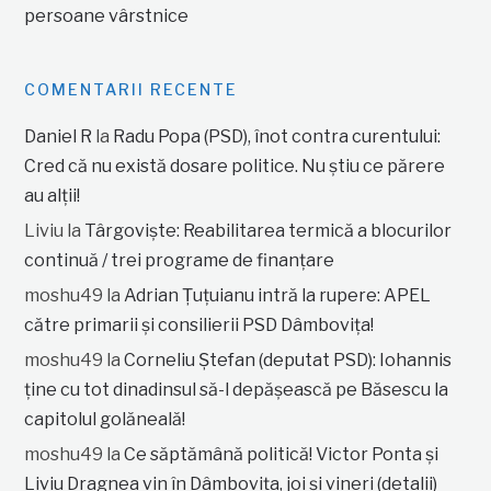
persoane vârstnice
COMENTARII RECENTE
Daniel R
la
Radu Popa (PSD), înot contra curentului:
Cred că nu există dosare politice. Nu știu ce părere
au alții!
Liviu
la
Târgoviște: Reabilitarea termică a blocurilor
continuă / trei programe de finanțare
moshu49
la
Adrian Țuțuianu intră la rupere: APEL
către primarii și consilierii PSD Dâmbovița!
moshu49
la
Corneliu Ștefan (deputat PSD): Iohannis
ține cu tot dinadinsul să-l depășească pe Băsescu la
capitolul golăneală!
moshu49
la
Ce săptămână politică! Victor Ponta și
Liviu Dragnea vin în Dâmbovița, joi și vineri (detalii)