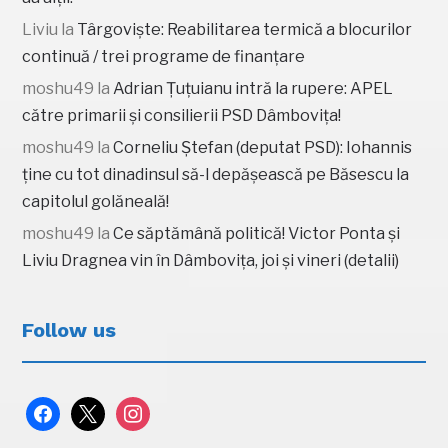
Liviu
la
Târgoviște: Reabilitarea termică a blocurilor
continuă / trei programe de finanțare
moshu49
la
Adrian Țuțuianu intră la rupere: APEL
către primarii și consilierii PSD Dâmbovița!
moshu49
la
Corneliu Ștefan (deputat PSD): Iohannis
ține cu tot dinadinsul să-l depășească pe Băsescu la
capitolul golăneală!
moshu49
la
Ce săptămână politică! Victor Ponta și
Liviu Dragnea vin în Dâmbovița, joi și vineri (detalii)
Follow us
facebook
x
instagram