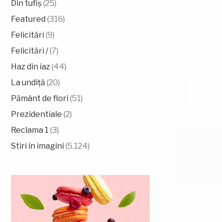
Din tufiș
(25)
Featured
(316)
Felicitări
(9)
Felicitări /
(7)
Haz din iaz
(44)
La undiță
(20)
Pământ de flori
(51)
Prezidentiale
(2)
Reclama 1
(3)
Stiri in imagini
(5.124)