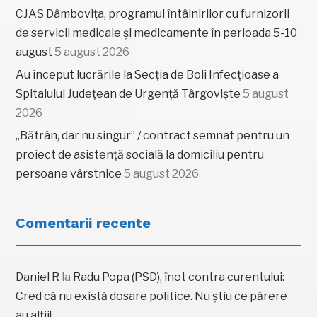
CJAS Dâmbovița, programul întâlnirilor cu furnizorii
de servicii medicale și medicamente în perioada 5-10
august
5 august 2026
Au început lucrările la Secția de Boli Infecțioase a
Spitalului Județean de Urgență Târgoviște
5 august
2026
„Bătrân, dar nu singur” / contract semnat pentru un
proiect de asistență socială la domiciliu pentru
persoane vârstnice
5 august 2026
Comentarii recente
Daniel R
la
Radu Popa (PSD), înot contra curentului:
Cred că nu există dosare politice. Nu știu ce părere
au alții!