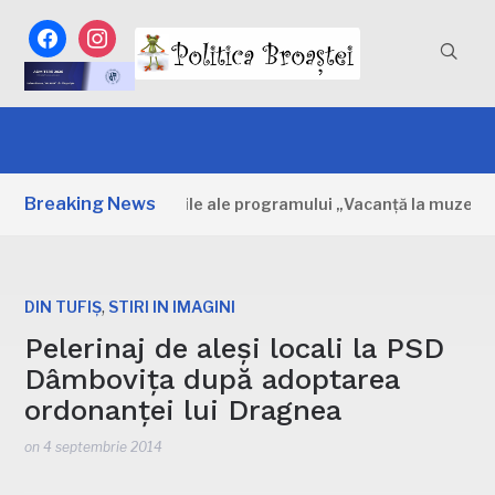
facebook
instagram
Breaking News
mbovița: Primele zile ale programului „Vacanță la muzeu”
,
DIN TUFIȘ
STIRI IN IMAGINI
Pelerinaj de aleși locali la PSD
Dâmbovița după adoptarea
ordonanței lui Dragnea
on
4 septembrie 2014