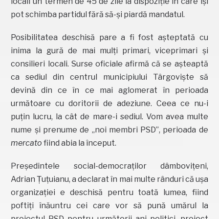
locali un termen de 45 de zile la dispoziție în care își
pot schimba partidul fără să-și piardă mandatul.
Posibilitatea deschisă pare a fi fost așteptată cu
inima la gură de mai mulți primari, viceprimari și
consilieri locali. Surse oficiale afirmă că se așteaptă
ca sediul din centrul municipiului Târgoviște să
devină din ce în ce mai aglomerat în perioada
următoare cu doritorii de adeziune. Ceea ce nu-i
puțin lucru, la cât de mare-i sediul. Vom avea multe
nume și prenume de „noi membri PSD”, perioada de
mercato
fiind abia la început.
Președintele social-democraților dâmbovițeni,
Adrian Țuțuianu, a declarat în mai multe rânduri că ușa
organizației e deschisă pentru toată lumea, fiind
poftiți înăuntru cei care vor să pună umărul la
proiectul PSD pentru următorii ani politici, proiect