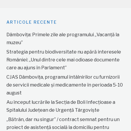
ARTICOLE RECENTE
Dâmbovița: Primele zile ale programului „Vacanță la
muzeu”
Strategia pentru biodiversitate nu apără interesele
României: „Unul dintre cele mai odioase documente
care au ajuns în Parlament”
CJAS Dâmbovița, programul întâlnirilor cu furnizorii
de servicii medicale și medicamente în perioada 5-10
august
Au început lucrările la Secția de Boli Infecțioase a
Spitalului Județean de Urgență Târgoviște
„Bătrân, dar nu singur” / contract semnat pentru un
proiect de asistență socială la domiciliu pentru