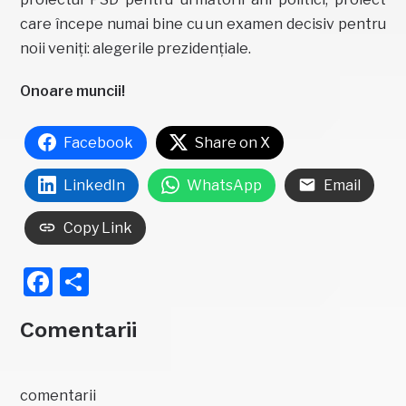
care începe numai bine cu un examen decisiv pentru
noii veniți: alegerile prezidențiale.
Onoare muncii!
Facebook
Share on X
LinkedIn
WhatsApp
Email
Copy Link
Facebook
Partajează
Comentarii
comentarii