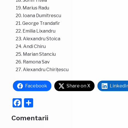
Sorin Titea
Marius Radu
Ioana Dumitrescu
George Trandafir
Emilia Lixandru
Alexandru Stoica
Andi Chiru
Marian Stanciu
Ramona Sav
Alexandru Chirițescu
Facebook
Share on X
LinkedI
Facebook
Partajează
Comentarii