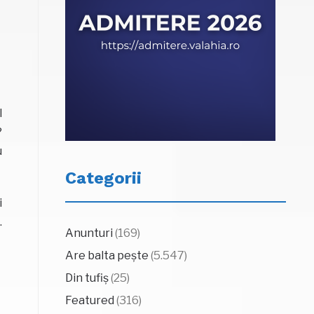
l
?
u
Categorii
i
.
Anunturi
(169)
Are balta pește
(5.547)
Din tufiș
(25)
Featured
(316)