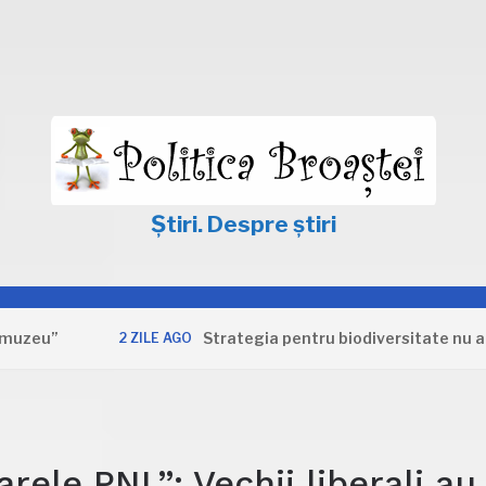
Știri. Despre știri
”
Strategia pentru biodiversitate nu apără i
2 ZILE AGO
ele PNL”: Vechii liberali au