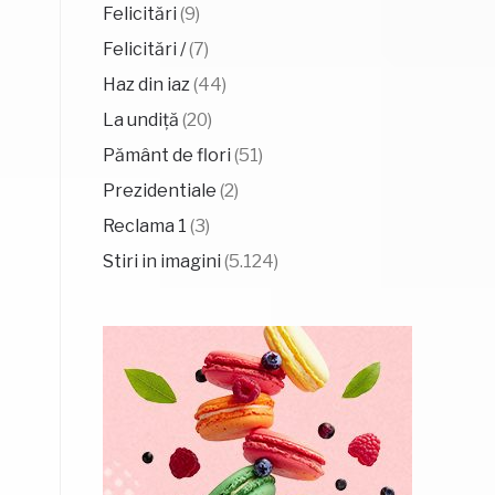
Felicitări
(9)
Felicitări /
(7)
Haz din iaz
(44)
La undiță
(20)
Pământ de flori
(51)
Prezidentiale
(2)
Reclama 1
(3)
Stiri in imagini
(5.124)