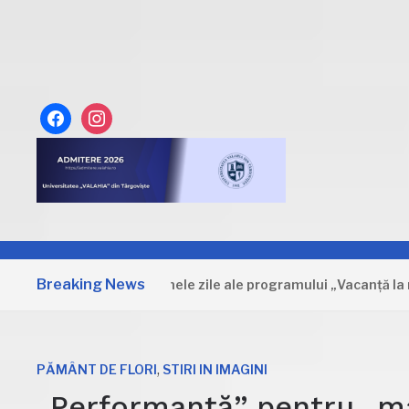
facebook
instagram
Breaking News
Dâmbovița: Primele zile ale programului „Vacanță la muzeu
,
PĂMÂNT DE FLORI
STIRI IN IMAGINI
„Performanță” pentru „mar