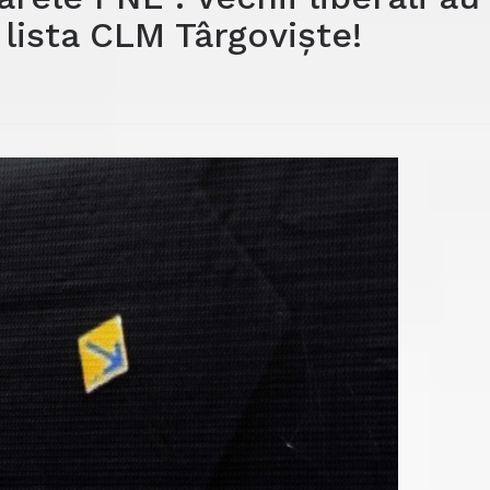
 lista CLM Târgoviște!