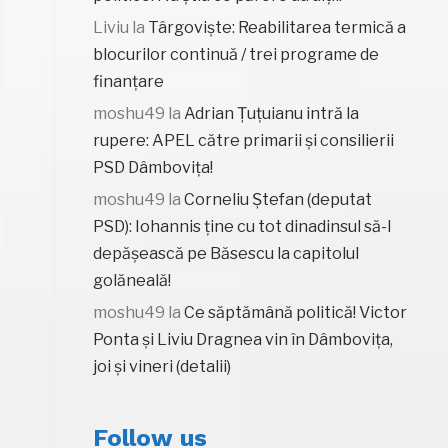
Liviu
la
Târgoviște: Reabilitarea termică a
blocurilor continuă / trei programe de
finanțare
moshu49
la
Adrian Țuțuianu intră la
rupere: APEL către primarii și consilierii
PSD Dâmbovița!
moshu49
la
Corneliu Ștefan (deputat
PSD): Iohannis ține cu tot dinadinsul să-l
depășească pe Băsescu la capitolul
golăneală!
moshu49
la
Ce săptămână politică! Victor
Ponta și Liviu Dragnea vin în Dâmbovița,
joi și vineri (detalii)
Follow us