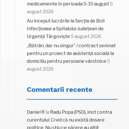
medicamente în perioada 5-10 august
5
august 2026
Au început lucrările la Secția de Boli
Infecțioase a Spitalului Județean de
Urgență Târgoviște
5 august 2026
„Bătrân, dar nu singur” / contract semnat
pentru un proiect de asistență socială la
domiciliu pentru persoane vârstnice
5
august 2026
Comentarii recente
Daniel R
la
Radu Popa (PSD), înot contra
curentului: Cred că nu există dosare
politice. Nu știu ce părere au alții!