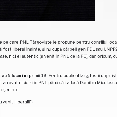
e pe care PNL Târgoviște le propune pentru consiliul loca
ă fi fost liberal înainte, și nu după cârpeli gen PDL sau UNPR
se, nici el autentic (a venit în PNL de la PC), dar, oricum, c
i au 5 locuri în primii 13
. Pentru publicul larg, foștii unpr-ișt
 n-au avut nicio zi în PNL până să-i aducă Dumitru Miculescu
președinte.
enit „liberalii”):