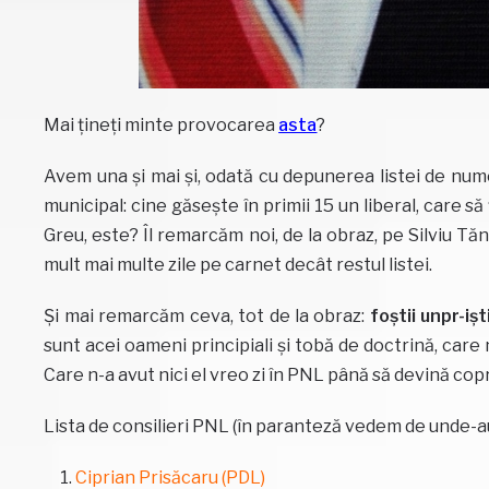
Mai țineți minte provocarea
asta
?
Avem una și mai și, odată cu depunerea listei de num
municipal: cine găsește în primii 15 un liberal, care s
Greu, este? Îl remarcăm noi, de la obraz, pe Silviu Tăna
mult mai multe zile pe carnet decât restul listei.
Și mai remarcăm ceva, tot de la obraz:
foștii unpr-ișt
sunt acei oameni principiali și tobă de doctrină, care
Care n-a avut nici el vreo zi în PNL până să devină co
Lista de consilieri PNL (în paranteză vedem de unde-au v
Ciprian Prisăcaru (PDL)