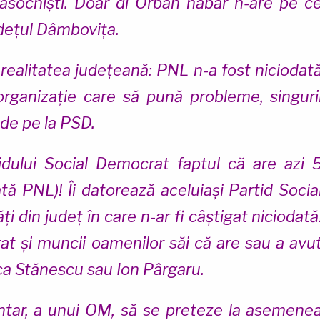
ochiști. Doar dl Orban habar n-are pe c
județul Dâmbovița.
 realitatea județeană: PNL n-a fost niciodat
organizație care să pună probleme, singuri
t de pe la PSD.
tidului Social Democrat faptul că are azi 
ată PNL)! Îi datorează aceluiași Partid Socia
i din județ în care n-ar fi câștigat niciodată
rat și muncii oamenilor săi că are sau a avu
ca Stănescu sau Ion Pârgaru.
tar, a unui OM, să se preteze la asemene