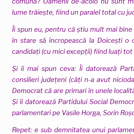
comună? Oamenii de-acolo nu sunt mas
lume trăiește, fiind un paralel total cu 
Îi spun eu, pentru că știu mult mai bine
în stare să încropească la Doicești o 
candidați (cu mici excepții) fiind luați to
Și îi mai spun ceva: Îi datorează Par
consilieri județeni (câți n-a avut niciod
Democrat că are primari în unele localităț
Și îi datorează Partidului Social Democ
parlamentari pe Vasile Horga, Sorin Roș
Repet: e sub demnitatea unui parlamen