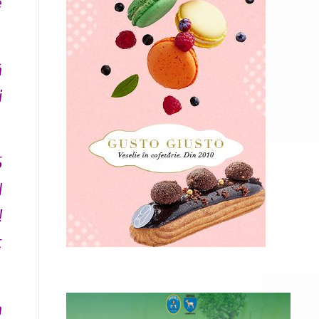
e
ă
i
5
l
!
t
a