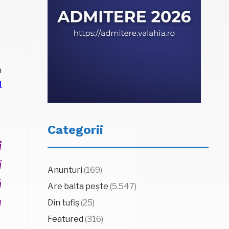
n
l
Categorii
i
i
Anunturi
(169)
ă
Are balta pește
(5.547)
u
Din tufiș
(25)
Featured
(316)