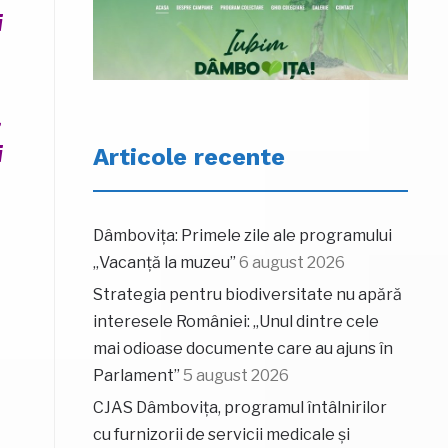
i
,
i
Articole recente
Dâmbovița: Primele zile ale programului
„Vacanță la muzeu”
6 august 2026
Strategia pentru biodiversitate nu apără
interesele României: „Unul dintre cele
mai odioase documente care au ajuns în
Parlament”
5 august 2026
CJAS Dâmbovița, programul întâlnirilor
cu furnizorii de servicii medicale și