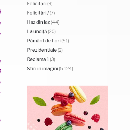
Felicitări
(9)
i
Felicitări /
(7)
a
Haz din iaz
(44)
La undiță
(20)
e
Pământ de flori
(51)
Prezidentiale
(2)
Reclama 1
(3)
a
Stiri in imagini
(5.124)
i
n
t
n