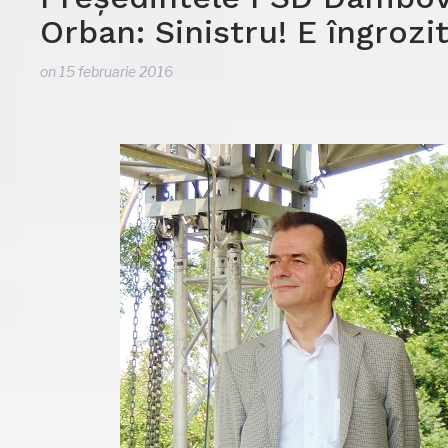
Orban: Sinistru! E îngrozi
on
15 februarie 2016