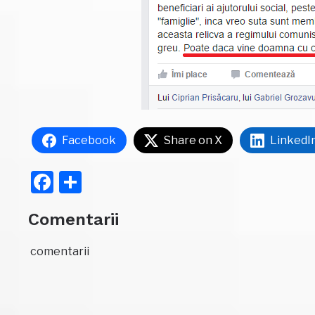
Facebook
Share on X
LinkedI
Facebook
Partajează
Comentarii
comentarii