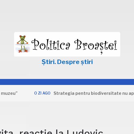
Știri. Despre știri
”
Strategia pentru biodiversitate nu apără int
O ZI AGO
ța, reacție la Ludovic