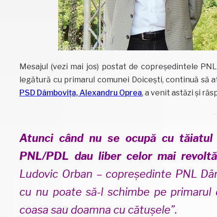
Mesajul (vezi mai jos) postat de copreședintele PN
legătură cu primarul comunei Doicești, continuă să a
PSD Dâmbovița, Alexandru Oprea
, a venit astăzi și r
Atunci când nu se ocupă cu tăiatul f
PNL/PDL dau liber celor mai revoltă
Ludovic Orban – copreședinte PNL Dâm
cu nu poate să-l schimbe pe primarul 
coasa sau doamna cu cătușele”.