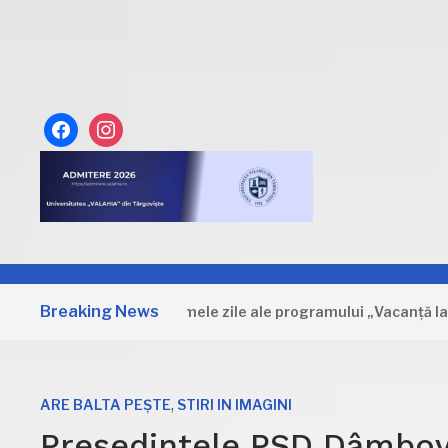
facebook
instagram
Breaking News
Dâmbovița: Primele zile ale programului „Vacanță la muzeu
,
ARE BALTA PEȘTE
STIRI IN IMAGINI
Președintele PSD Dâmbovi