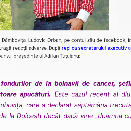
L Dâmbovița, Ludovic Orban, pe contul său de facebook, î
tragă reacții adverse. După
replica secretarului executiv a
ăspunsul președintelui Adrian Țuțuianu:
ondurilor de la bolnavii de cancer, șefi
toare apucături.
Este cazul recent al dlu
bovița, care a declarat săptămâna trecut
de la Doicești decât dacă vine „doamna c