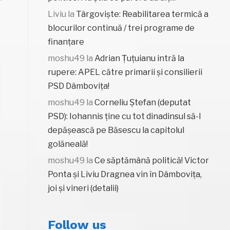
Liviu
la
Târgoviște: Reabilitarea termică a
blocurilor continuă / trei programe de
finanțare
moshu49
la
Adrian Țuțuianu intră la
rupere: APEL către primarii și consilierii
PSD Dâmbovița!
moshu49
la
Corneliu Ștefan (deputat
PSD): Iohannis ține cu tot dinadinsul să-l
depășească pe Băsescu la capitolul
golăneală!
moshu49
la
Ce săptămână politică! Victor
Ponta și Liviu Dragnea vin în Dâmbovița,
joi și vineri (detalii)
Follow us