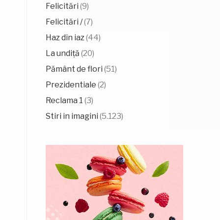
Felicitări
(9)
Felicitări /
(7)
Haz din iaz
(44)
La undiță
(20)
Pământ de flori
(51)
Prezidentiale
(2)
Reclama 1
(3)
Stiri in imagini
(5.123)