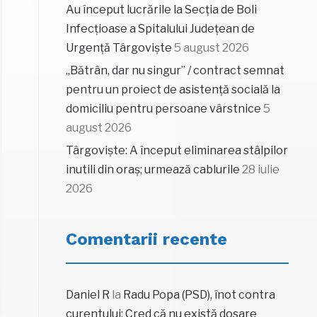
Au început lucrările la Secția de Boli
Infecțioase a Spitalului Județean de
Urgență Târgoviște
5 august 2026
„Bătrân, dar nu singur” / contract semnat
pentru un proiect de asistență socială la
domiciliu pentru persoane vârstnice
5
august 2026
Târgoviște: A început eliminarea stâlpilor
inutili din oraș; urmează cablurile
28 iulie
2026
Comentarii recente
Daniel R
la
Radu Popa (PSD), înot contra
curentului: Cred că nu există dosare