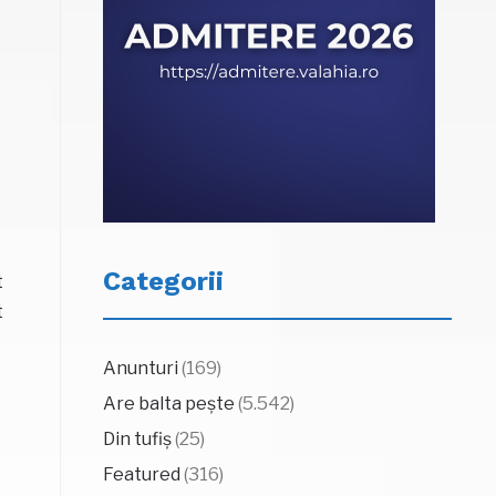
Categorii
t
t
Anunturi
(169)
Are balta pește
(5.542)
Din tufiș
(25)
Featured
(316)