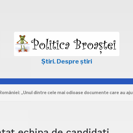
Știri. Despre știri
ei: „Unul dintre cele mai odioase documente care au ajuns în P
at echipa de candidați