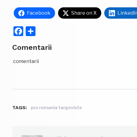
Facebook
Share on X
LinkedI
Facebook
Partajează
Comentarii
comentarii
TAGS:
pro romania targoviste