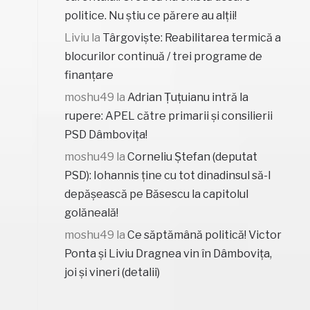
politice. Nu știu ce părere au alții!
Liviu
la
Târgoviște: Reabilitarea termică a
blocurilor continuă / trei programe de
finanțare
moshu49
la
Adrian Țuțuianu intră la
rupere: APEL către primarii și consilierii
PSD Dâmbovița!
moshu49
la
Corneliu Ștefan (deputat
PSD): Iohannis ține cu tot dinadinsul să-l
depășească pe Băsescu la capitolul
golăneală!
moshu49
la
Ce săptămână politică! Victor
Ponta și Liviu Dragnea vin în Dâmbovița,
joi și vineri (detalii)