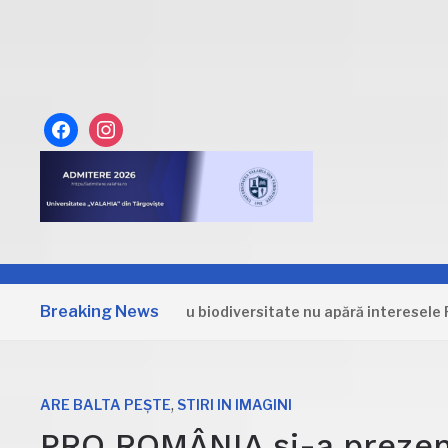
facebook
instagram
Breaking News
Strategia pentru biodiversitate nu apără interesele Români
,
ARE BALTA PEȘTE
STIRI IN IMAGINI
PRO ROMÂNIA și-a prezent