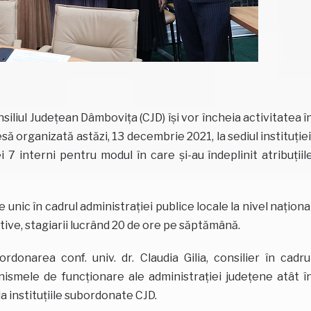
nsiliul Judeţean Dâmboviţa (CJD) își vor încheia activitatea î
ă organizată astăzi, 13 decembrie 2021, la sediul instituției
i 7 interni pentru modul în care și-au îndeplinit atribuțiil
unic în cadrul administrației publice locale la nivel naționa
tive, stagiarii lucrând 20 de ore pe săptămână.
rdonarea conf. univ. dr. Claudia Gilia, consilier în cadru
ismele de funcționare ale administrației județene atât î
e la instituțiile subordonate CJD.