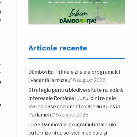
t
n
a
7
Articole recente
r
Dâmbovița: Primele zile ale programului
t
„Vacanță la muzeu”
6 august 2026
a
Strategia pentru biodiversitate nu apără
interesele României: „Unul dintre cele
a
mai odioase documente care au ajuns în
Parlament”
5 august 2026
CJAS Dâmbovița, programul întâlnirilor
cu furnizorii de servicii medicale și