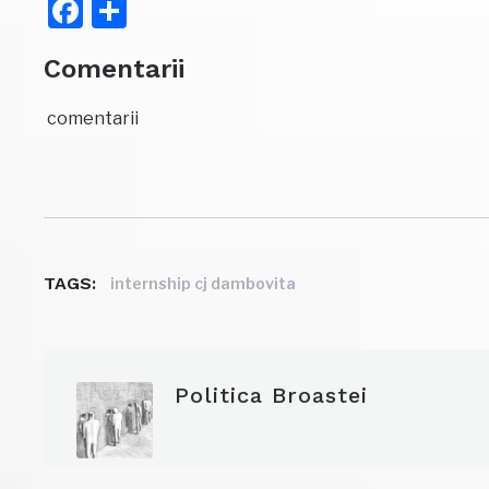
Facebook
Partajează
Comentarii
comentarii
TAGS:
internship cj dambovita
Politica Broastei