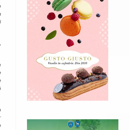
e
n
i
,
m
e
e
ă
a
r
e