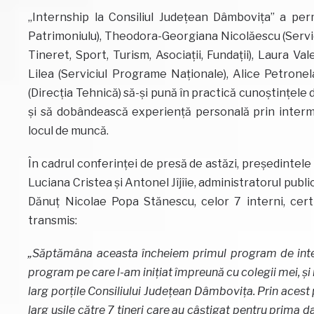
„Internship la Consiliul Județean Dâmbovița” a perm
Patrimoniulu), Theodora-Georgiana Nicolăescu (Servici
Tineret, Sport, Turism, Asociații, Fundații), Laura V
Lilea (Serviciul Programe Naționale), Alice Petrone
(Direcția Tehnică) să-şi pună în practică cunoştinţele 
și să dobândească experienţă personală prin intermedi
locul de muncă.
În cadrul conferinței de presă de astăzi, președintele 
Luciana Cristea și Antonel Jîjîie, administratorul public
Dănuț Nicolae Popa Stănescu, celor 7 interni, certi
transmis:
„
Săptămâna aceasta încheiem primul program de inte
program pe care l-am inițiat împreună cu colegii mei, și n
larg porțile Consiliului Județean Dâmbovița. Prin acest
larg ușile către 7 tineri care au câștigat pentru prima 