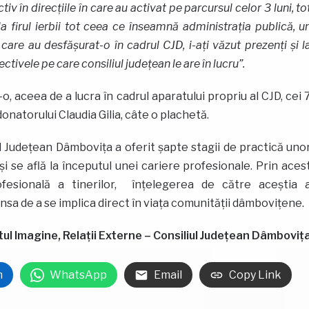
iv în direcțiile în care au activat pe parcursul celor 3 luni, to
a firul ierbii tot ceea ce înseamnă administrația publică, u
re au desfășurat-o în cadrul CJD, i-ați văzut prezenți și l
ectivele pe care consiliul județean le are în lucru”.
 aceea de a lucra în cadrul aparatului propriu al CJD, cei 
donatorului Claudia Gilia, câte o plachetă.
iul Județean Dâmbovița a oferit șapte stagii de practică uno
i se află la începutul unei cariere profesionale. Prin aces
rofesională a tinerilor, înţelegerea de către aceștia 
ansa de a se implica direct în viața comunității dâmbovițene.
 Imagine, Relații Externe – Consiliul Județean Dâmboviț
n
WhatsApp
Email
Copy Link