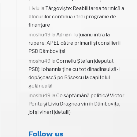
Liviu
la
Târgoviște: Reabilitarea termică a
blocurilor continuă / trei programe de
finanțare
moshu49
la
Adrian Țuțuianu intră la
rupere: APEL către primarii și consilierii
PSD Dâmbovița!
moshu49
la
Corneliu Ștefan (deputat
PSD): Iohannis ține cu tot dinadinsul să-l
depășească pe Băsescu la capitolul
golăneală!
moshu49
la
Ce săptămână politică! Victor
Ponta și Liviu Dragnea vin în Dâmbovița,
joi și vineri (detalii)
Follow us