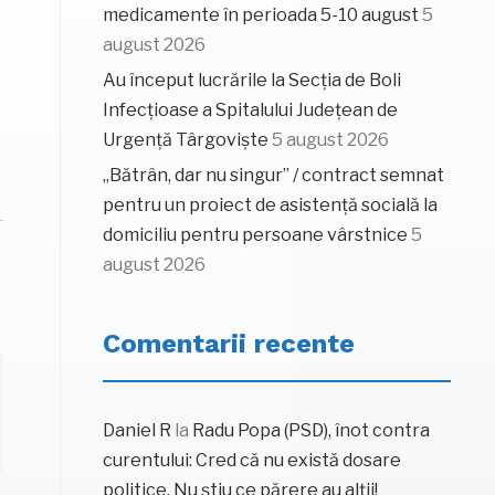
medicamente în perioada 5-10 august
5
august 2026
Au început lucrările la Secția de Boli
Infecțioase a Spitalului Județean de
Urgență Târgoviște
5 august 2026
„Bătrân, dar nu singur” / contract semnat
pentru un proiect de asistență socială la
domiciliu pentru persoane vârstnice
5
august 2026
Comentarii recente
Daniel R
la
Radu Popa (PSD), înot contra
curentului: Cred că nu există dosare
politice. Nu știu ce părere au alții!