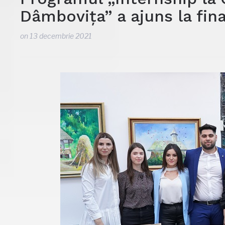
Dâmbovița” a ajuns la fina
on
13 decembrie 2021