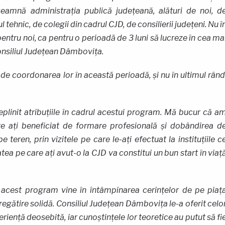
eamnă administrația publică județeană, alături de noi, d
ehnic, de colegii din cadrul CJD, de consilierii județeni. Nu î
 pentru noi, ca pentru o perioadă de 3 luni să lucreze în cea ma
onsiliul Județean Dâmbovița.
de coordonarea lor în această perioadă, și nu în ultimul rând
eplinit atribuțiile în cadrul acestui program. Mă bucur că a
e ați beneficiat de
formare profesională și dobândirea d
pe teren, prin vizitele pe care le-ați efectuat la instituțiile c
tea pe care ați avut-o la CJD va constitui un bun start în viaț
, acest program vine în întâmpinarea cerințelor de pe piaț
pregătire solidă. Consiliul Județean Dâmbovița le-a oferit celo
eriență deosebită, iar cunoștințele lor teoretice au putut să fi