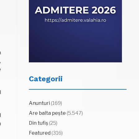
n
,
e
Categorii
l
Anunturi
(169)
Are balta pește
(5.547)
l
Din tufiș
(25)
n
Featured
(316)