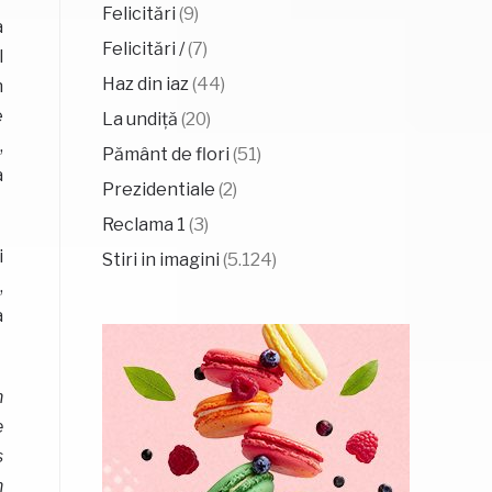
Felicitări
(9)
a
Felicitări /
(7)
l
Haz din iaz
(44)
n
e
La undiță
(20)
,
Pământ de flori
(51)
a
Prezidentiale
(2)
Reclama 1
(3)
i
Stiri in imagini
(5.124)
,
a
n
e
s
n