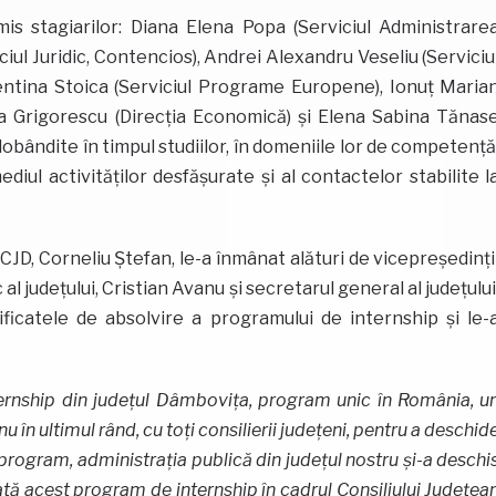
is stagiarilor: Diana Elena Popa (Serviciul Administrare
ul Juridic, Contencios), Andrei Alexandru Veseliu (Serviciu
alentina Stoica (Serviciul Programe Europene), Ionuț Maria
la Grigorescu (Direcția Economică) și Elena Sabina Tănas
dobândite în timpul studiilor, în domeniile lor de competenţă
ul activităților desfășurate și al contactelor stabilite l
CJD, Corneliu Ștefan, le-a înmânat alături de vicepreședinți
 al județului, Cristian Avanu și secretarul general al județului
ficatele de absolvire a programului de internship și le-
rnship din județul Dâmbovița, program unic în România, u
u în ultimul rând, cu toți consilierii județeni, pentru a deschid
 program, administrația publică din județul nostru și-a deschi
dată acest program de internship în cadrul Consiliului Județea