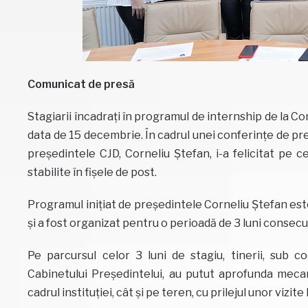
Comunicat de presă
Stagiarii încadrați în programul de internship de la Co
data de 15 decembrie. În cadrul unei conferințe de pres
președintele CJD, Corneliu Ștefan, i-a felicitat pe ce
stabilite în fișele de post.
Programul inițiat de președintele Corneliu Ștefan este 
și a fost organizat pentru o perioadă de 3 luni consecu
Pe parcursul celor 3 luni de stagiu, tinerii, sub coo
Cabinetului Președintelui, au putut aprofunda mecan
cadrul instituției, cât și pe teren, cu prilejul unor vizit