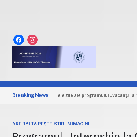
facebook
instagram
Breaking News
Dâmbovița: Primele zile ale programului „Vacanță la muzeu”
,
ARE BALTA PEȘTE
STIRI IN IMAGINI
Programul „Internship la 