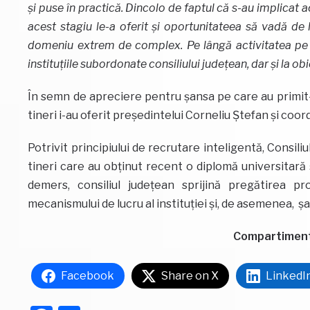
și puse în practică. Dincolo de faptul că s-au implicat act
acest stagiu le-a oferit și oportunitateea să vadă de l
domeniu extrem de complex. Pe lângă activitatea pe ca
instituțiile subordonate consiliului județean, dar și la obi
În semn de apreciere pentru șansa pe care au primit-o,
tineri i-au oferit președintelui Corneliu Ștefan și coor
Potrivit principiului de recrutare inteligentă, Consil
tineri care au obţinut recent o diplomă universitară ş
demers, consiliul județean sprijină pregătirea p
mecanismului de lucru al instituţiei și, de asemenea, ș
Compartimentul
Facebook
Share on X
LinkedI