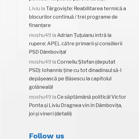
Liviu
la
Târgoviște: Reabilitarea termică a
blocurilor continuă / trei programe de
finanțare
moshu49
la
Adrian Țuțuianu intră la
rupere: APEL către primarii și consilierii
PSD Dâmbovița!
moshu49
la
Corneliu Ștefan (deputat
PSD): Iohannis ține cu tot dinadinsul să-l
depășească pe Băsescu la capitolul
golăneală!
moshu49
la
Ce săptămână politică! Victor
Ponta și Liviu Dragnea vin în Dâmbovița,
joi și vineri (detalii)
Follow us