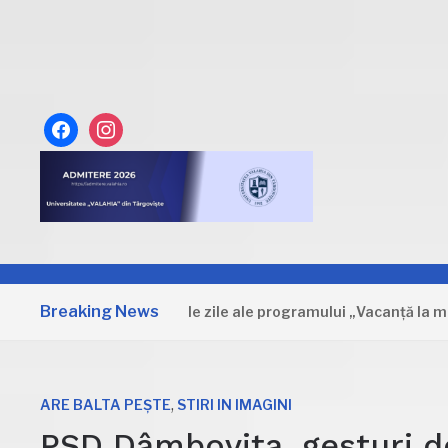
facebook
instagram
Breaking News
âmbovița: Primele zile ale programului „Vacanță la muzeu”
,
ARE BALTA PEȘTE
STIRI IN IMAGINI
PSD Dâmbovița, gesturi de