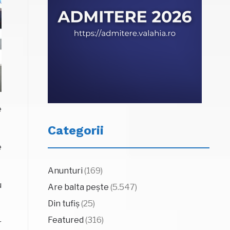
e
Categorii
e
Anunturi
(169)
u
Are balta pește
(5.547)
Din tufiș
(25)
Featured
(316)
r