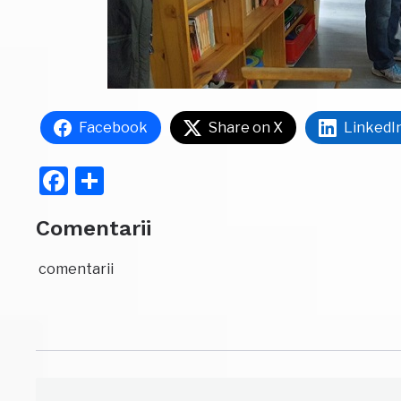
Facebook
Share on X
LinkedI
Facebook
Partajează
Comentarii
comentarii