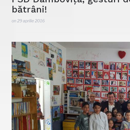
bătrâni!
on
29 aprilie 2016