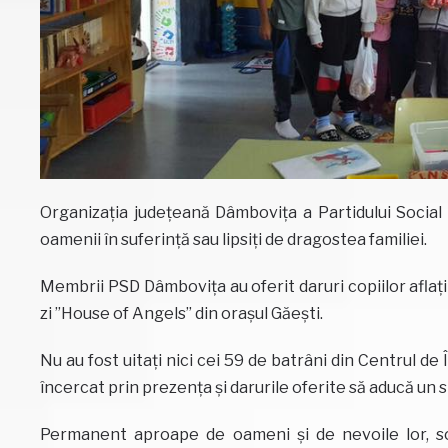
Organizația județeană Dâmbovița a Partidului Social D
oamenii în suferință sau lipsiți de dragostea familiei.
Membrii PSD Dâmbovița au oferit daruri copiilor aflați 
zi ”House of Angels” din orașul Găești.
Nu au fost uitați nici cei 59 de batrâni din Centrul de
încercat prin prezenţa şi darurile oferite să aducă un s
Permanent aproape de oameni și de nevoile lor, so