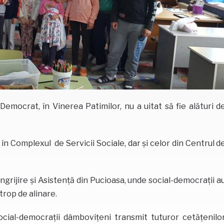
emocrat, în Vinerea Patimilor, nu a uitat să fie alături d
în Complexul de Servicii Sociale, dar și celor din Centrul d
 Îngrijire și Asistență din Pucioasa, unde social-democrații a
trop de alinare.
cial-democrații dâmbovițeni transmit tuturor cetățenilo