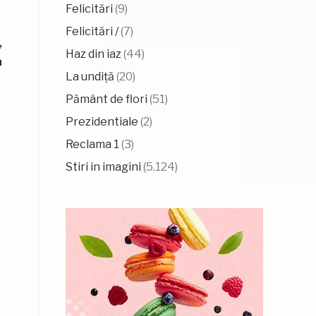
Felicitări
(9)
Felicitări /
(7)
,
Haz din iaz
(44)
a
La undiță
(20)
Pământ de flori
(51)
Prezidentiale
(2)
Reclama 1
(3)
Stiri in imagini
(5.124)