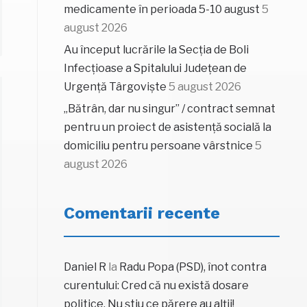
medicamente în perioada 5-10 august
5
august 2026
Au început lucrările la Secția de Boli
Infecțioase a Spitalului Județean de
Urgență Târgoviște
5 august 2026
„Bătrân, dar nu singur” / contract semnat
pentru un proiect de asistență socială la
domiciliu pentru persoane vârstnice
5
august 2026
Comentarii recente
Daniel R
la
Radu Popa (PSD), înot contra
curentului: Cred că nu există dosare
politice. Nu știu ce părere au alții!