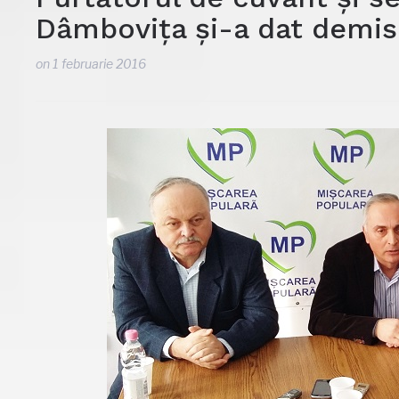
Dâmbovița și-a dat demis
on
1 februarie 2016