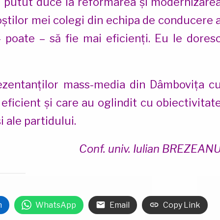
r fi putut duce la reformarea și modernizare
foștilor mei colegi din echipa de conducere 
 – poate – să fie mai eficienți. Eu le dores
ezentanților mass-media din Dâmbovița c
icient și care au oglindit cu obiectivitat
i ale partidului.
Conf. univ. Iulian BREZEAN
n
WhatsApp
Email
Copy Link