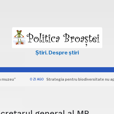
Știri. Despre știri
u”
Strategia pentru biodiversitate nu apără in
O ZI AGO
ecretarul general al MP