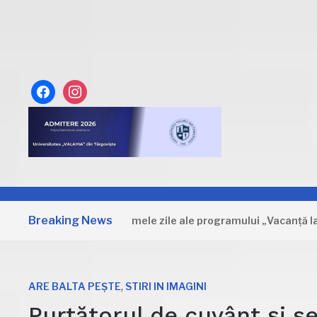
facebook
instagram
Breaking News
Dâmbovița: Primele zile ale programului „Vacanță la muze
,
ARE BALTA PEȘTE
STIRI IN IMAGINI
Purtătorul de cuvânt și s