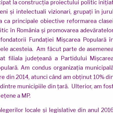
pat la construcția proiectului politic iniția
ni și intelectuali vizionari, grupați în juru
a ca principale obiective reformarea clase
olitic în România și promovarea adevăratelo
fondatorii Fundației Mișcarea Populară î
tele acesteia. Am făcut parte de asemene
țat filiala județeană a Partidului Mișcare
opulară. Am condus organizația municipal
re din 2014, atunci când am obținut 10% di
i dintre municipiile din țară. Ulterior, am fos
dețene a MP.
legerilor locale și legislative din anul 201