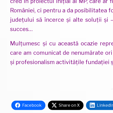
cred în proiectul inițial al MP, care a
României, ci pentru a da posibilitatea 
județului să încerce și alte soluții și
succes…
Mulțumesc și cu această ocazie repr
care am comunicat de nenumărate ori ef
și profesionalism activitățile fundației ș
Facebook
Share on X
LinkedI