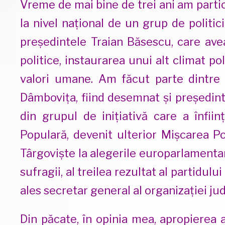
Vreme de mai bine de trei ani am partici
la nivel național de un grup de politicie
președintele Traian Băsescu, care ave
politice, instaurarea unui alt climat p
valori umane. Am făcut parte dintre 
Dâmbovița, fiind desemnat și președin
din grupul de inițiativă care a înfiin
Populară, devenit ulterior Mișcarea P
Târgoviște la alegerile europarlamenta
sufragii, al treilea rezultat al partidulu
ales secretar general al organizației ju
Din păcate, în opinia mea, apropierea a