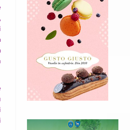
e
,
i
ă
ă
m
e
u
i
i