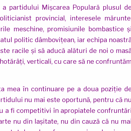
 a partidului Mișcarea Populară plusul d
liticianist provincial, interesele mărunte
rile meschine, promisiunile bombastice ș
atul politic dâmbovițean, iar echipa noastr
te racile și să aducă alături de noi o mas
hotărâți, verticali, cu care să ne confruntă
nța mea în continuare pe a doua poziție d
rtidului nu mai este oportună, pentru că n
 a fi competitivi în apropiatele confruntăr
arte nu din lașitate, nu din cauză că nu ma