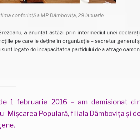
 ultima conferință a MP Dâmbovița, 29 ianuarie
ezeanu, a anunțat astăzi, prin intermediul unei declarați
țiile pe care le deține în organizație – secretar general ș
 sunt legate de incapacitatea partidului de a atrage oamen
de 1 februarie 2016 – am demisionat di
lui Mișcarea Populară, filiala Dâmbovița și d
țene.