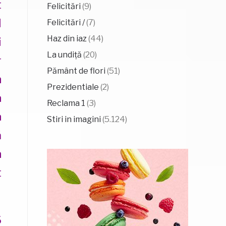
t
Felicitări
(9)
l
Felicitări /
(7)
Haz din iaz
(44)
i
La undiță
(20)
r
Pământ de flori
(51)
n
Prezidentiale
(2)
a
Reclama 1
(3)
a
Stiri in imagini
(5.124)
ă
n
t
6