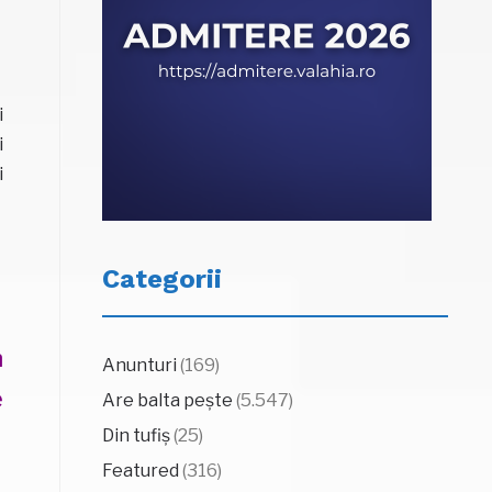
i
i
i
Categorii
n
Anunturi
(169)
e
Are balta pește
(5.547)
Din tufiș
(25)
Featured
(316)