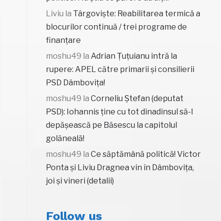
Liviu
la
Târgoviște: Reabilitarea termică a
blocurilor continuă / trei programe de
finanțare
moshu49
la
Adrian Țuțuianu intră la
rupere: APEL către primarii și consilierii
PSD Dâmbovița!
moshu49
la
Corneliu Ștefan (deputat
PSD): Iohannis ține cu tot dinadinsul să-l
depășească pe Băsescu la capitolul
golăneală!
moshu49
la
Ce săptămână politică! Victor
Ponta și Liviu Dragnea vin în Dâmbovița,
joi și vineri (detalii)
Follow us