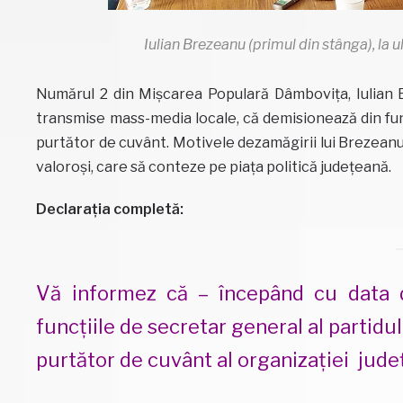
Iulian Brezeanu (primul din stânga), la
Numărul 2 din Mișcarea Populară Dâmbovița, Iulian Br
transmise mass-media locale, că demisionează din func
purtător de cuvânt. Motivele dezamăgirii lui Brezeanu
valoroși, care să conteze pe piața politică județeană.
Declarația completă:
Vă informez că – începând cu data 
funcțiile de secretar general al partidu
purtător de cuvânt al organizației jude