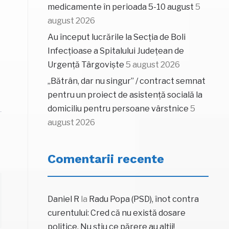
medicamente în perioada 5-10 august
5
august 2026
Au început lucrările la Secția de Boli
Infecțioase a Spitalului Județean de
Urgență Târgoviște
5 august 2026
„Bătrân, dar nu singur” / contract semnat
pentru un proiect de asistență socială la
domiciliu pentru persoane vârstnice
5
august 2026
Comentarii recente
Daniel R
la
Radu Popa (PSD), înot contra
curentului: Cred că nu există dosare
politice. Nu știu ce părere au alții!