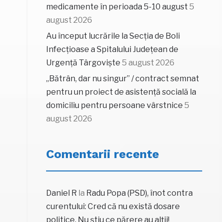
medicamente în perioada 5-10 august
5
august 2026
Au început lucrările la Secția de Boli
Infecțioase a Spitalului Județean de
Urgență Târgoviște
5 august 2026
„Bătrân, dar nu singur” / contract semnat
pentru un proiect de asistență socială la
domiciliu pentru persoane vârstnice
5
august 2026
Comentarii recente
Daniel R
la
Radu Popa (PSD), înot contra
curentului: Cred că nu există dosare
politice. Nu știu ce părere au alții!