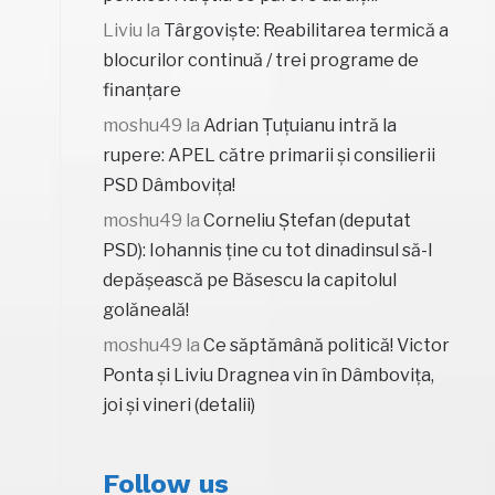
Liviu
la
Târgoviște: Reabilitarea termică a
blocurilor continuă / trei programe de
finanțare
moshu49
la
Adrian Țuțuianu intră la
rupere: APEL către primarii și consilierii
PSD Dâmbovița!
moshu49
la
Corneliu Ștefan (deputat
PSD): Iohannis ține cu tot dinadinsul să-l
depășească pe Băsescu la capitolul
golăneală!
moshu49
la
Ce săptămână politică! Victor
Ponta și Liviu Dragnea vin în Dâmbovița,
joi și vineri (detalii)
Follow us