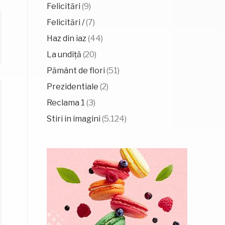
Felicitări
(9)
Felicitări /
(7)
Haz din iaz
(44)
La undiță
(20)
Pământ de flori
(51)
Prezidentiale
(2)
Reclama 1
(3)
Stiri in imagini
(5.124)