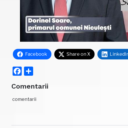
Facebook
Share on X
LinkedI
Facebook
Partajează
Comentarii
comentarii