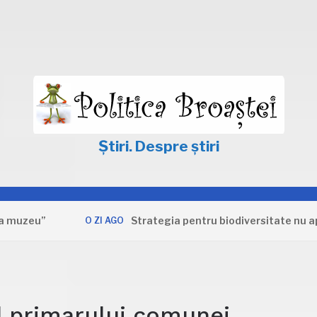
Știri. Despre știri
u”
Strategia pentru biodiversitate nu apără in
O ZI AGO
ul primarului comunei