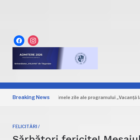
facebook
instagram
Breaking News
Dâmbovița: Primele zile ale programului „Vacanță la muze
FELICITĂRI /
Sărbători fericite! Mesaj