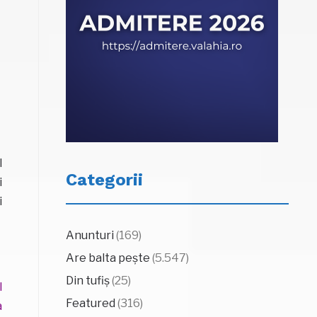
l
Categorii
i
i
Anunturi
(169)
Are balta pește
(5.547)
Din tufiș
(25)
l
Featured
(316)
a