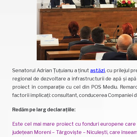
Senatorul Adrian Țuțuianu a ținut
astăzi
, cu prilejul 
regional de dezvoltare a infrastructurii de apă și a
proiect în comparație cu cel din POS Mediu. Remarcil
factorii implicați: consultant, conducerea Companiei d
Redăm pe larg declarațiile:
Este cel mai mare proiect cu fonduri europene care 
județean Moreni – Târgoviște – Niculești, care însea