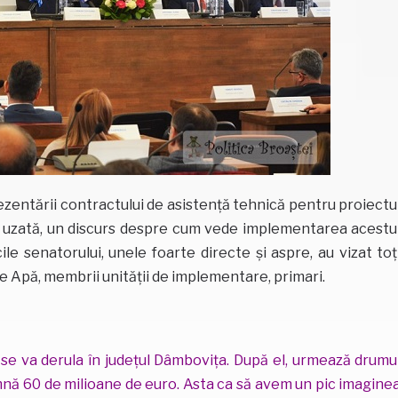
prezentării contractului de asistență tehnică pentru proiectu
pă uzată, un discurs despre cum vede implementarea acestu
e senatorului, unele foarte directe și aspre, au vizat toț
e Apă, membrii unității de implementare, primari.
se va derula în județul Dâmbovița. După el, urmează drumu
mnă 60 de milioane de euro. Asta ca să avem un pic imagine