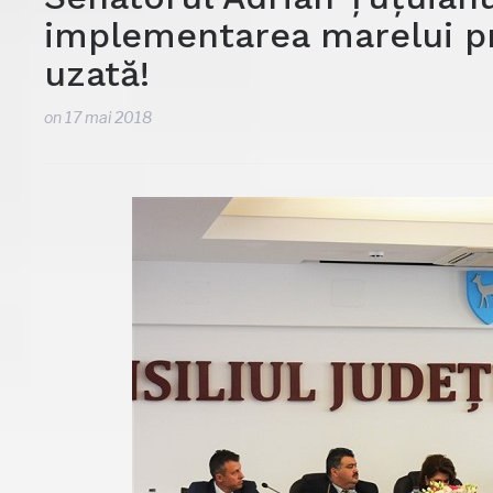
implementarea marelui pr
uzată!
on
17 mai 2018