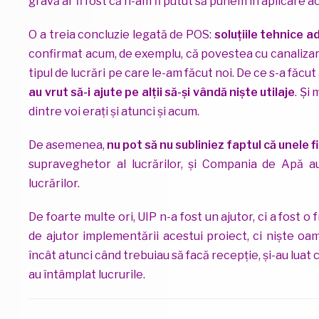
gravă ar fi fost că n-am fi putut să punem în aplicare 
O a treia concluzie legată de POS:
soluțiile tehnice a
confirmat acum, de exemplu, că povestea cu canalizar
tipul de lucrări pe care le-am făcut noi. De ce s-a făcu
au vrut să-i ajute pe alții să-și vândă niște utilaje
. Și
dintre voi erați și atunci și acum.
De asemenea,
nu pot să nu subliniez faptul că unele 
supraveghetor al lucrărilor, și Compania de Apă a
lucrărilor.
De foarte multe ori, UIP n-a fost un ajutor, ci a fost 
de ajutor implementării acestui proiect, ci niște o
încât atunci când trebuiau să facă recepție, și-au luat
au întâmplat lucrurile.