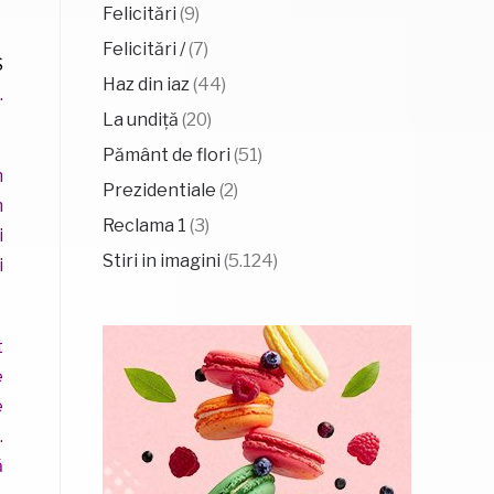
Felicitări
(9)
Felicitări /
(7)
S
Haz din iaz
(44)
.
La undiță
(20)
Pământ de flori
(51)
m
Prezidentiale
(2)
m
Reclama 1
(3)
i
Stiri in imagini
(5.124)
i
t
e
e
.
ă