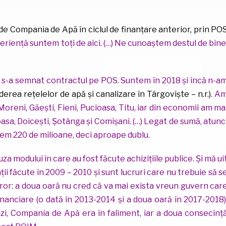
de Compania de Apă în ciclul de finanțare anterior, prin PO
xperiență suntem toți de aici. (…) Ne cunoaștem destul de bine
9 s-a semnat contractul pe POS. Suntem în 2018 și încă n-a
nderea rețelelor de apă și canalizare în Târgoviște – n.r.)
. A
oreni, Găești, Fieni, Pucioasa, Titu, iar din economii am ma
sa, Doicești, Șotânga și Comișani. (…) Legat de sumă, atunc
vem 220 de milioane, deci aproape dublu.
za modului în care au fost făcute achizițiile publice. Și mă ui
ții făcute în 2009 – 2010 și sunt lucruri care nu trebuie să s
ror: a doua oară nu cred că va mai exista vreun guvern car
financiare (o dată în 2013-2014 și a doua oară în 2017-2018)
ăzi, Compania de Apă era în faliment, iar a doua consecinț