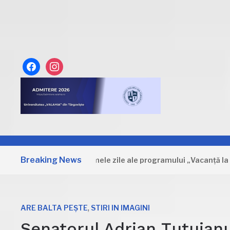
facebook
instagram
Breaking News
Dâmbovița: Primele zile ale programului „Vacanță la muzeu”
,
ARE BALTA PEȘTE
STIRI IN IMAGINI
Senatorul Adrian Țuțuianu,