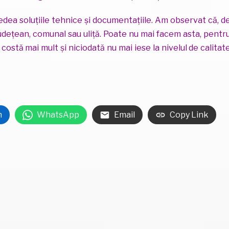
vedea soluțiile tehnice și documentațiile. Am observat că, d
 județean, comunal sau uliță. Poate nu mai facem asta, pentr
 costă mai mult și niciodată nu mai iese la nivelul de calitat
n
WhatsApp
Email
Copy Link