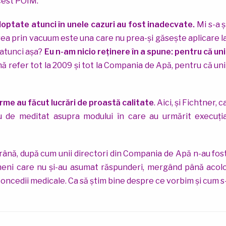
acest POIM.
doptate atunci în unele cazuri au fost inadecvate.
Mi s-a ș
ea prin vacuum este una care nu prea-și găsește aplicare l
t atunci așa?
Eu n-am nicio reținere în a spune: pentru că uni
 mă refer tot la 2009 și tot la Compania de Apă, pentru că uni
firme au făcut lucrări de proastă calitate
. Aici, și Fichtner, c
u de meditat asupra modului în care au urmărit execuți
o frână, după cum unii directori din Compania de Apă n-au fos
ameni care nu și-au asumat răspunderi, mergând până acol
 concedii medicale. Ca să știm bine despre ce vorbim și cum s