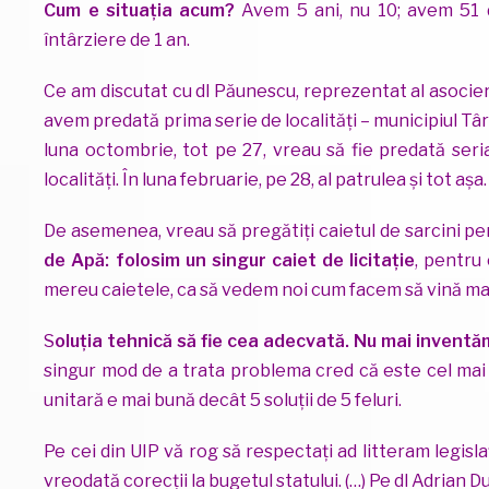
Cum e situația acum?
Avem 5 ani, nu 10; avem 51 de
întârziere de 1 an.
Ce am discutat cu dl Păunescu, reprezentat al asocierii
avem predată prima serie de localități – municipiul Târ
luna octombrie, tot pe 27, vreau să fie predată seria
localități. În luna februarie, pe 28, al patrulea și tot aș
De asemenea, vreau să pregătiți caietul de sarcini pe
de Apă: folosim un singur caiet de licitație
, pentru
mereu caietele, ca să vedem noi cum facem să vină mai 
S
oluția tehnică să fie cea adecvată. Nu mai inventă
singur mod de a trata problema cred că este cel mai i
unitară e mai bună decât 5 soluții de 5 feluri.
Pe cei din UIP vă rog să respectați ad litteram legisla
vreodată corecții la bugetul statului. (…) Pe dl Adrian