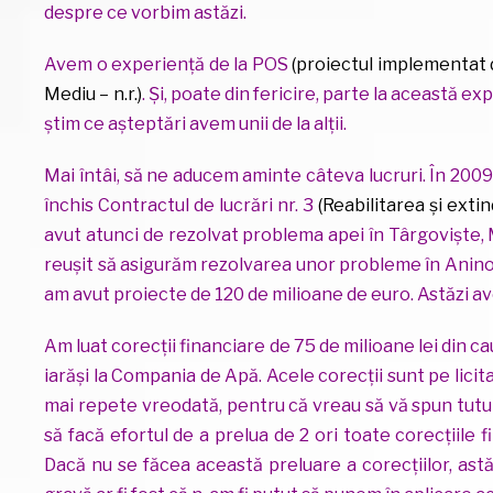
despre ce vorbim astăzi.
Avem o experiență de la POS
(proiectul implementat 
Mediu – n.r.)
. Și, poate din fericire, parte la această e
știm ce așteptări avem unii de la alții.
Mai întâi, să ne aducem aminte câteva lucruri. În 200
închis Contractul de lucrări nr. 3
(Reabilitarea și exti
avut atunci de rezolvat problema apei în Târgoviște, M
reușit să asigurăm rezolvarea unor probleme în Aninoa
am avut proiecte de 120 de milioane de euro. Astăzi a
Am luat corecții financiare de 75 de milioane lei din cau
iarăși la Compania de Apă. Acele corecții sunt pe licita
mai repete vreodată, pentru că vreau să vă spun tutu
să facă efortul de a prelua de 2 ori toate corecțiile 
Dacă nu se făcea această preluare a corecțiilor, ast