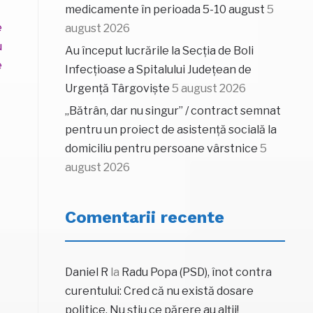
medicamente în perioada 5-10 august
5
e
august 2026
u
Au început lucrările la Secția de Boli
e
Infecțioase a Spitalului Județean de
Urgență Târgoviște
5 august 2026
„Bătrân, dar nu singur” / contract semnat
pentru un proiect de asistență socială la
domiciliu pentru persoane vârstnice
5
august 2026
Comentarii recente
Daniel R
la
Radu Popa (PSD), înot contra
curentului: Cred că nu există dosare
politice. Nu știu ce părere au alții!