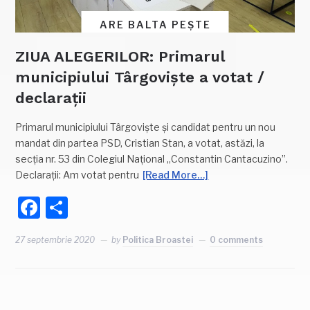
ARE BALTA PEȘTE
ZIUA ALEGERILOR: Primarul
municipiului Târgoviște a votat /
declarații
Primarul municipiului Târgoviște și candidat pentru un nou
mandat din partea PSD, Cristian Stan, a votat, astăzi, la
secția nr. 53 din Colegiul Național „Constantin Cantacuzino”.
Declarații: Am votat pentru
[Read More…]
Facebook
Partajează
27 septembrie 2020
by
Politica Broastei
0 comments