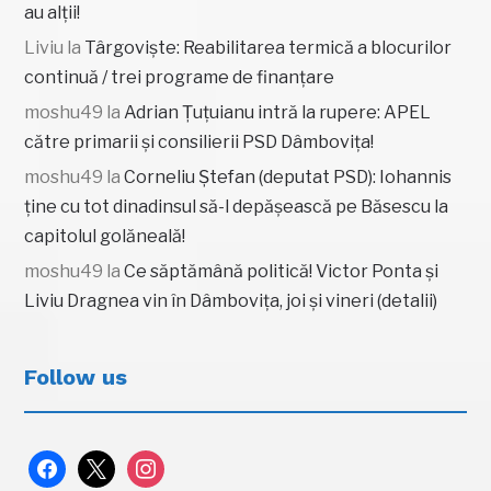
au alții!
Liviu
la
Târgoviște: Reabilitarea termică a blocurilor
continuă / trei programe de finanțare
moshu49
la
Adrian Țuțuianu intră la rupere: APEL
către primarii și consilierii PSD Dâmbovița!
moshu49
la
Corneliu Ștefan (deputat PSD): Iohannis
ține cu tot dinadinsul să-l depășească pe Băsescu la
capitolul golăneală!
moshu49
la
Ce săptămână politică! Victor Ponta și
Liviu Dragnea vin în Dâmbovița, joi și vineri (detalii)
Follow us
facebook
x
instagram