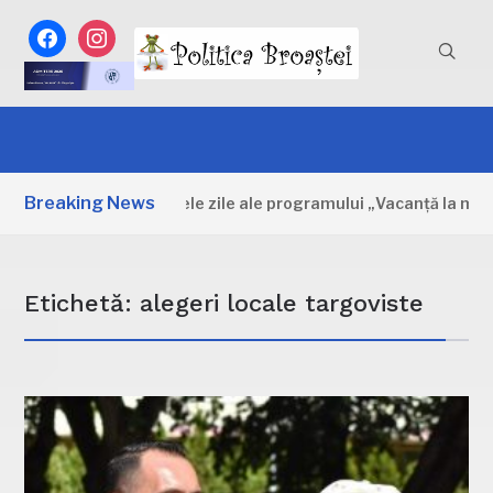
facebook
instagram
Breaking News
Dâmbovița: Primele zile ale programului „Vacanță la muzeu”
Etichetă:
alegeri locale targoviste