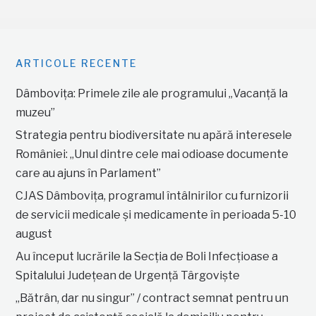
ARTICOLE RECENTE
Dâmbovița: Primele zile ale programului „Vacanță la
muzeu”
Strategia pentru biodiversitate nu apără interesele
României: „Unul dintre cele mai odioase documente
care au ajuns în Parlament”
CJAS Dâmbovița, programul întâlnirilor cu furnizorii
de servicii medicale și medicamente în perioada 5-10
august
Au început lucrările la Secția de Boli Infecțioase a
Spitalului Județean de Urgență Târgoviște
„Bătrân, dar nu singur” / contract semnat pentru un