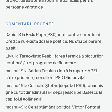
proiect de asistență socială la domiciliu pentru
persoane vârstnice
COMENTARII RECENTE
Daniel R
la
Radu Popa (PSD), înot contra curentului:
Cred că nu există dosare politice. Nu știu ce părere
au alții!
Liviu
la
Târgoviște: Reabilitarea termică a blocurilor
continuă / trei programe de finanțare
moshu49
la
Adrian Țuțuianu intră la rupere: APEL
către primarii și consilierii PSD Dâmbovița!
moshu49
la
Corneliu Ștefan (deputat PSD): Iohannis
ține cu tot dinadinsul să-l depășească pe Băsescu la
capitolul golăneală!
moshu49
la
Ce săptămână politică! Victor Ponta și