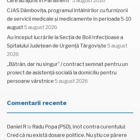
care au ajuns în Parlament”
5 august 2026
CJAS Dâmbovița, programul întâlnirilor cu furnizorii
de servicii medicale și medicamente în perioada 5-10
august
5 august 2026
Au început lucrările la Secția de Boli Infecțioase a
Spitalului Județean de Urgență Târgoviște
5 august
2026
„Bătrân, dar nu singur” / contract semnat pentru un
proiect de asistență socială la domiciliu pentru
persoane vârstnice
5 august 2026
Comentarii recente
Daniel R
la
Radu Popa (PSD), înot contra curentului:
Cred că nu există dosare politice. Nu știu ce părere