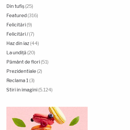
Din tufiș
(25)
Featured
(316)
Felicitări
(9)
Felicitări /
(7)
Haz din iaz
(44)
La undiță
(20)
Pământ de flori
(51)
Prezidentiale
(2)
Reclama 1
(3)
Stiri in imagini
(5.124)