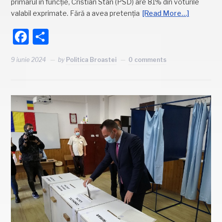
primarul în funcție, Cristian Stan (PSD) are 81% din voturile
valabil exprimate. Fără a avea pretenția
[Read More…]
Facebook
Partajează
9 iunie 2024
by
Politica Broastei
0 comments