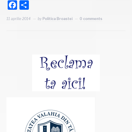
Facebook
Partajează
11 aprilie 2014
by
Politica Broastei
0 comments