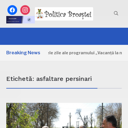
facebook
instagram
Breaking News
Dâmbovița: Primele zile ale programului „Vacanță la muzeu”
Etichetă:
asfaltare persinari