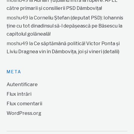
moshu49
la
Adrian Țuțuianu intră la rupere: APEL
către primarii și consilierii PSD Dâmbovița!
moshu49
la
Corneliu Ștefan (deputat PSD): Iohannis
ține cu tot dinadinsul să-l depășească pe Băsescu la
capitolul golăneală!
moshu49
la
Ce săptămână politică! Victor Ponta și
Liviu Dragnea vin în Dâmbovița, joi și vineri (detalii)
META
Autentificare
Flux intrări
Flux comentarii
WordPress.org