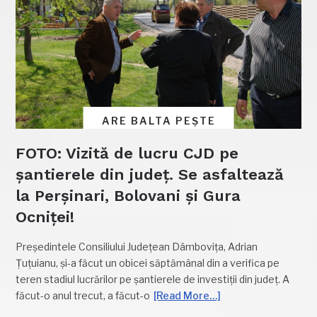
ARE BALTA PEȘTE
FOTO: Vizită de lucru CJD pe
șantierele din județ. Se asfaltează
la Perșinari, Bolovani și Gura
Ocniței!
Președintele Consiliului Județean Dâmbovița, Adrian
Țuțuianu, și-a făcut un obicei săptămânal din a verifica pe
teren stadiul lucrărilor pe șantierele de investiții din județ. A
făcut-o anul trecut, a făcut-o
[Read More…]