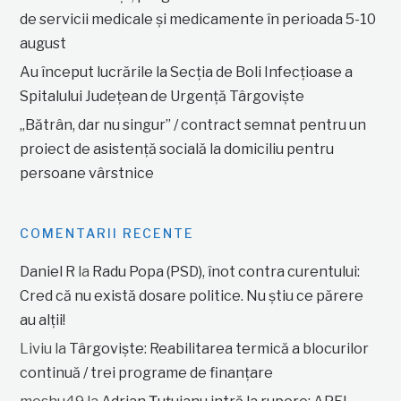
de servicii medicale și medicamente în perioada 5-10
august
Au început lucrările la Secția de Boli Infecțioase a
Spitalului Județean de Urgență Târgoviște
„Bătrân, dar nu singur” / contract semnat pentru un
proiect de asistență socială la domiciliu pentru
persoane vârstnice
COMENTARII RECENTE
Daniel R
la
Radu Popa (PSD), înot contra curentului:
Cred că nu există dosare politice. Nu știu ce părere
au alții!
Liviu
la
Târgoviște: Reabilitarea termică a blocurilor
continuă / trei programe de finanțare