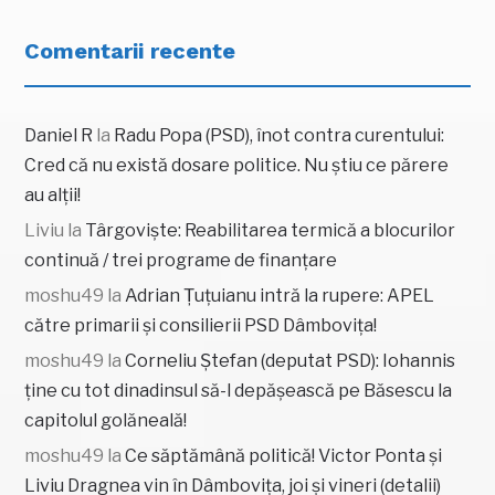
Comentarii recente
Daniel R
la
Radu Popa (PSD), înot contra curentului:
Cred că nu există dosare politice. Nu știu ce părere
au alții!
Liviu
la
Târgoviște: Reabilitarea termică a blocurilor
continuă / trei programe de finanțare
moshu49
la
Adrian Țuțuianu intră la rupere: APEL
către primarii și consilierii PSD Dâmbovița!
moshu49
la
Corneliu Ștefan (deputat PSD): Iohannis
ține cu tot dinadinsul să-l depășească pe Băsescu la
capitolul golăneală!
moshu49
la
Ce săptămână politică! Victor Ponta și
Liviu Dragnea vin în Dâmbovița, joi și vineri (detalii)