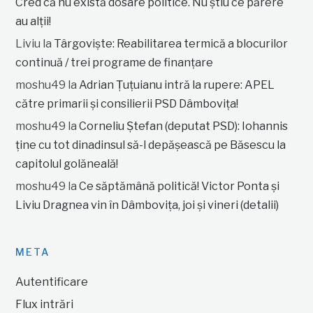
Cred că nu există dosare politice. Nu știu ce părere
au alții!
Liviu
la
Târgoviște: Reabilitarea termică a blocurilor
continuă / trei programe de finanțare
moshu49
la
Adrian Țuțuianu intră la rupere: APEL
către primarii și consilierii PSD Dâmbovița!
moshu49
la
Corneliu Ștefan (deputat PSD): Iohannis
ține cu tot dinadinsul să-l depășească pe Băsescu la
capitolul golăneală!
moshu49
la
Ce săptămână politică! Victor Ponta și
Liviu Dragnea vin în Dâmbovița, joi și vineri (detalii)
META
Autentificare
Flux intrări