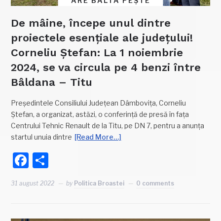
ARE BALTA PEȘTE
De mâine, începe unul dintre
proiectele esențiale ale județului!
Corneliu Ștefan: La 1 noiembrie
2024, se va circula pe 4 benzi între
Bâldana – Titu
Președintele Consiliului Județean Dâmbovița, Corneliu
Ștefan, a organizat, astăzi, o conferință de presă în fața
Centrului Tehnic Renault de la Titu, pe DN 7, pentru a anunța
startul unuia dintre
[Read More…]
Facebook
Partajează
31 august 2022
by
Politica Broastei
0 comments