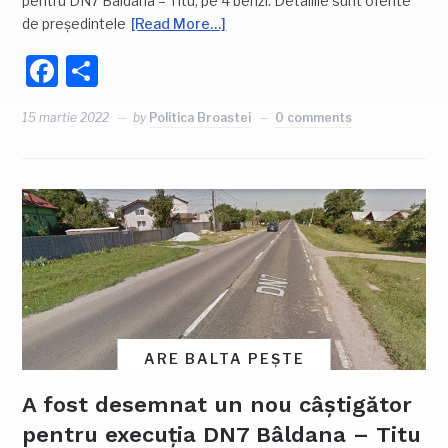
pentru DN7 Bâldana – Titu, pe 4 benzi. Detaliile sunt oferite
de președintele
[Read More…]
Facebook
Partajează
15 martie 2022
by
Politica Broastei
0 comments
ARE BALTA PEȘTE
A fost desemnat un nou câștigător
pentru execuția DN7 Bâldana – Titu