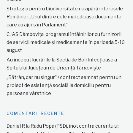
Strategia pentru biodiversitate nu apără interesele
României: „Unul dintre cele mai odioase documente
care au ajuns în Parlament”
CJAS Dâmbovița, programul întâlnirilor cu furnizorii
de servicii medicale și medicamente în perioada 5-10
august
Au început lucrările la Secția de Boli Infecțioase a
Spitalului Județean de Urgență Târgoviște
„Bătrân, dar nu singur” / contract semnat pentru un
proiect de asistență socială la domiciliu pentru
persoane vârstnice
COMENTARII RECENTE
Daniel R
la
Radu Popa (PSD), înot contra curentului: