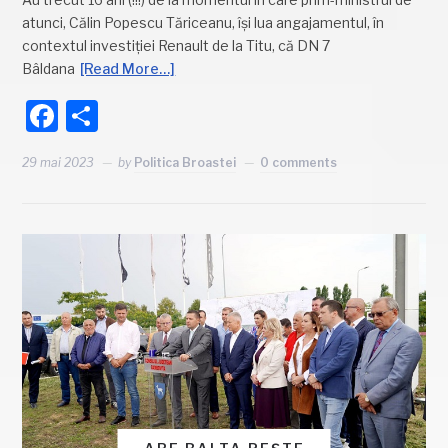
atunci, Călin Popescu Tăriceanu, își lua angajamentul, în
contextul investiției Renault de la Titu, că DN 7
Bâldana
[Read More…]
Facebook
Partajează
29 mai 2023
by
Politica Broastei
0 comments