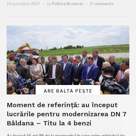
10 octombrie 2023
by
Politica Broastei
0 comments
ARE BALTA PEȘTE
Moment de referință: au început
lucrările pentru modernizarea DN 7
Bâldana – Titu la 4 benzi
Au trecut 16 ani (!!!) de la momentul în care prim-ministrul de