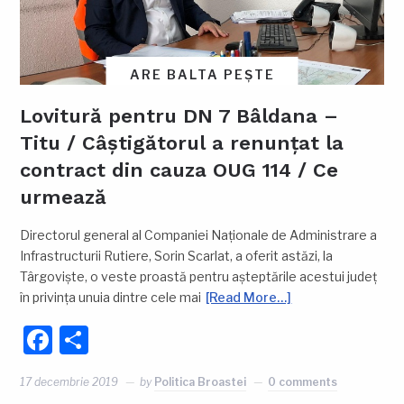
ARE BALTA PEȘTE
Lovitură pentru DN 7 Bâldana –
Titu / Câștigătorul a renunțat la
contract din cauza OUG 114 / Ce
urmează
Directorul general al Companiei Naționale de Administrare a
Infrastructurii Rutiere, Sorin Scarlat, a oferit astăzi, la
Târgoviște, o veste proastă pentru așteptările acestui județ
în privința unuia dintre cele mai
[Read More…]
Facebook
Partajează
17 decembrie 2019
by
Politica Broastei
0 comments