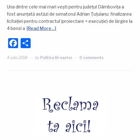
Una dintre cele mai mari vești pentru județul Dâmbovița a
fost anunțată astăzi de senatorul Adrian Țuțuianu: finalizarea
licitației pentru contractul (proiectare + execuție) de lărgire la
4 benzi a
[Read More…]
Facebook
Partajează
4 iulie 2018
by
Politica Broastei
0 comments