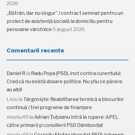
2026
„Bătrân, dar nu singur” / contract semnat pentru un
proiect de asistență socială la domiciliu pentru
persoane vârstnice
5 august 2026
Comentarii recente
Daniel R
la
Radu Popa (PSD), înot contra curentului:
Cred că nu există dosare politice. Nu știu ce părere
au alții!
Liviu
la
Târgoviște: Reabilitarea termică a blocurilor
continuă / trei programe de finanțare
moshu49
la
Adrian Țuțuianu intră la rupere: APEL
către primarii și consilierii PSD Dâmbovița!
moshu49
la
Corneliu Ștefan (deputat PSD): Iohannis