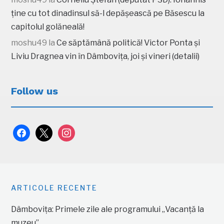
ține cu tot dinadinsul să-l depășească pe Băsescu la
capitolul golăneală!
moshu49
la
Ce săptămână politică! Victor Ponta și
Liviu Dragnea vin în Dâmbovița, joi și vineri (detalii)
Follow us
facebook
x
instagram
ARTICOLE RECENTE
Dâmbovița: Primele zile ale programului „Vacanță la
muzeu”