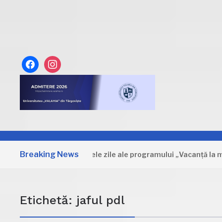
facebook
instagram
Breaking News
Dâmbovița: Primele zile ale programului „Vacanță la muzeu”
Etichetă:
jaful pdl