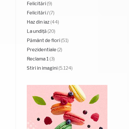
Felicitări
(9)
Felicitări /
(7)
Haz din iaz
(44)
La undiță
(20)
Pământ de flori
(51)
Prezidentiale
(2)
Reclama 1
(3)
Stiri in imagini
(5.124)