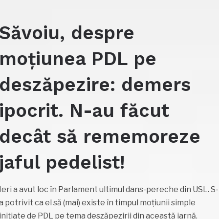
Săvoiu, despre
moțiunea PDL pe
deszăpezire: demers
ipocrit. N-au făcut
decât să rememoreze
jaful pedelist!
Ieri a avut loc în Parlament ultimul dans-pereche din USL. S-
a potrivit ca el să (mai) existe în timpul moțiunii simple
inițiate de PDL pe tema deszăpezirii din această iarnă.