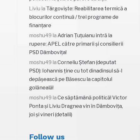
Liviu
la
Târgoviște: Reabilitarea termică a
blocurilor continuă / trei programe de
finanțare
moshu49
la
Adrian Țuțuianu intră la
rupere: APEL către primarii și consilierii
PSD Dâmbovița!
moshu49
la
Corneliu Ștefan (deputat
PSD): Iohannis ține cu tot dinadinsul să-l
depășească pe Băsescu la capitolul
golăneală!
moshu49
la
Ce săptămână politică! Victor
Ponta și Liviu Dragnea vin în Dâmbovița,
joi și vineri (detalii)
Follow us