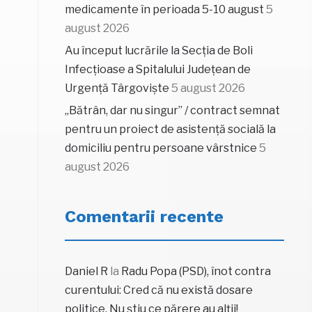
medicamente în perioada 5-10 august
5
august 2026
Au început lucrările la Secția de Boli
Infecțioase a Spitalului Județean de
Urgență Târgoviște
5 august 2026
„Bătrân, dar nu singur” / contract semnat
pentru un proiect de asistență socială la
domiciliu pentru persoane vârstnice
5
august 2026
Comentarii recente
Daniel R
la
Radu Popa (PSD), înot contra
curentului: Cred că nu există dosare
politice. Nu știu ce părere au alții!