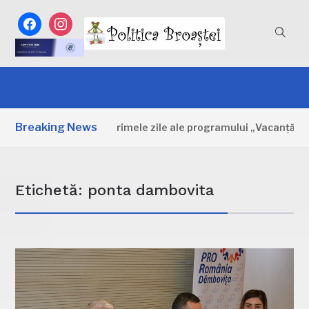
facebook
instagram
Breaking News
Dâmbovița: Primele zile ale programului „Vacanță la mu
Etichetă:
ponta dambovita