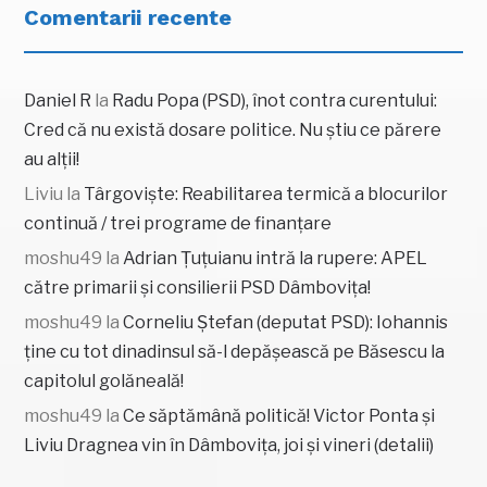
Comentarii recente
Daniel R
la
Radu Popa (PSD), înot contra curentului:
Cred că nu există dosare politice. Nu știu ce părere
au alții!
Liviu
la
Târgoviște: Reabilitarea termică a blocurilor
continuă / trei programe de finanțare
moshu49
la
Adrian Țuțuianu intră la rupere: APEL
către primarii și consilierii PSD Dâmbovița!
moshu49
la
Corneliu Ștefan (deputat PSD): Iohannis
ține cu tot dinadinsul să-l depășească pe Băsescu la
capitolul golăneală!
moshu49
la
Ce săptămână politică! Victor Ponta și
Liviu Dragnea vin în Dâmbovița, joi și vineri (detalii)