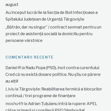
august
Au început lucrările la Secția de Boli Infecțioase a
Spitalului Județean de Urgență Târgoviște
„Bătrân, dar nu singur” / contract semnat pentru un
proiect de asistență socială la domiciliu pentru
persoane vârstnice
COMENTARII RECENTE
Daniel R
la
Radu Popa (PSD), înot contra curentului:
Cred că nu există dosare politice. Nu știu ce părere
au alții!
Liviu
la
Târgoviște: Reabilitarea termică a blocurilor
continuă / trei programe de finanțare
moshu49
la
Adrian Țuțuianu intră la rupere: APEL
către primarii și consilierii PSD Dâmbovița!