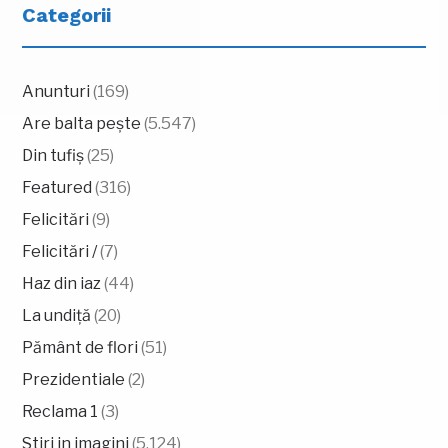
Categorii
Anunturi
(169)
Are balta pește
(5.547)
Din tufiș
(25)
Featured
(316)
Felicitări
(9)
Felicitări /
(7)
Haz din iaz
(44)
La undiță
(20)
Pământ de flori
(51)
Prezidentiale
(2)
Reclama 1
(3)
Stiri in imagini
(5.124)