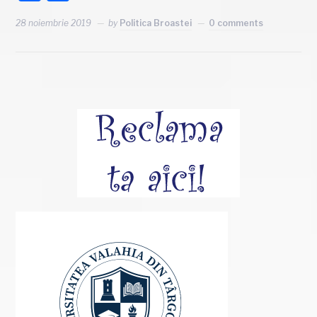
28 noiembrie 2019
by
Politica Broastei
0 comments