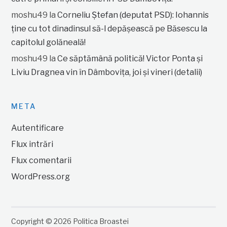
moshu49
la
Corneliu Ștefan (deputat PSD): Iohannis
ține cu tot dinadinsul să-l depășească pe Băsescu la
capitolul golăneală!
moshu49
la
Ce săptămână politică! Victor Ponta și
Liviu Dragnea vin în Dâmbovița, joi și vineri (detalii)
META
Autentificare
Flux intrări
Flux comentarii
WordPress.org
Copyright © 2026 Politica Broastei