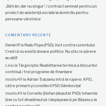
„Bătrân, dar nu singur” / contract semnat pentru un
proiect de asistență socială la domiciliu pentru
persoane vârstnice
COMENTARII RECENTE
Daniel R
la
Radu Popa (PSD), înot contra curentului:
Cred că nu există dosare politice. Nu știu ce părere
au alții!
Liviu
la
Târgoviște: Reabilitarea termică a blocurilor
continuă / trei programe de finanțare
moshu49
la
Adrian Țuțuianu intră la rupere: APEL
către primarii și consilierii PSD Dâmbovița!
moshu49
la
Corneliu Ștefan (deputat PSD): Iohannis
ține cu tot dinadinsul să-l depășească pe Băsescu la