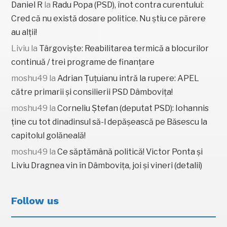
Daniel R
la
Radu Popa (PSD), înot contra curentului:
Cred că nu există dosare politice. Nu știu ce părere
au alții!
Liviu
la
Târgoviște: Reabilitarea termică a blocurilor
continuă / trei programe de finanțare
moshu49
la
Adrian Țuțuianu intră la rupere: APEL
către primarii și consilierii PSD Dâmbovița!
moshu49
la
Corneliu Ștefan (deputat PSD): Iohannis
ține cu tot dinadinsul să-l depășească pe Băsescu la
capitolul golăneală!
moshu49
la
Ce săptămână politică! Victor Ponta și
Liviu Dragnea vin în Dâmbovița, joi și vineri (detalii)
Follow us