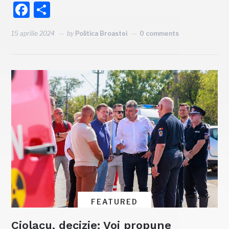
Facebook
Partajează
15 aprilie 2024
by
Politica Broastei
0 comments
FEATURED
Ciolacu, decizie: Voi propune