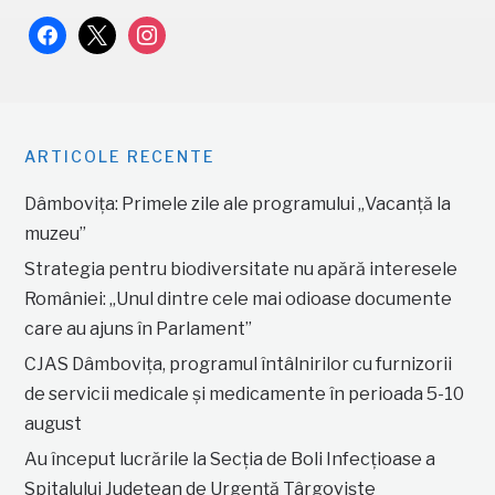
facebook
x
instagram
ARTICOLE RECENTE
Dâmbovița: Primele zile ale programului „Vacanță la
muzeu”
Strategia pentru biodiversitate nu apără interesele
României: „Unul dintre cele mai odioase documente
care au ajuns în Parlament”
CJAS Dâmbovița, programul întâlnirilor cu furnizorii
de servicii medicale și medicamente în perioada 5-10
august
Au început lucrările la Secția de Boli Infecțioase a
Spitalului Județean de Urgență Târgoviște