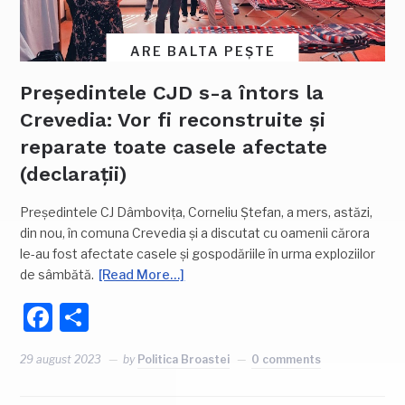
ARE BALTA PEȘTE
Președintele CJD s-a întors la
Crevedia: Vor fi reconstruite și
reparate toate casele afectate
(declarații)
Președintele CJ Dâmbovița, Corneliu Ștefan, a mers, astăzi,
din nou, în comuna Crevedia și a discutat cu oamenii cărora
le-au fost afectate casele și gospodăriile în urma exploziilor
de sâmbătă.
[Read More…]
Facebook
Partajează
29 august 2023
by
Politica Broastei
0 comments