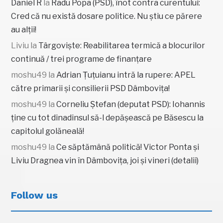
Daniel R
la
Radu Popa (PSD), înot contra curentului:
Cred că nu există dosare politice. Nu știu ce părere
au alții!
Liviu
la
Târgoviște: Reabilitarea termică a blocurilor
continuă / trei programe de finanțare
moshu49
la
Adrian Țuțuianu intră la rupere: APEL
către primarii și consilierii PSD Dâmbovița!
moshu49
la
Corneliu Ștefan (deputat PSD): Iohannis
ține cu tot dinadinsul să-l depășească pe Băsescu la
capitolul golăneală!
moshu49
la
Ce săptămână politică! Victor Ponta și
Liviu Dragnea vin în Dâmbovița, joi și vineri (detalii)
Follow us