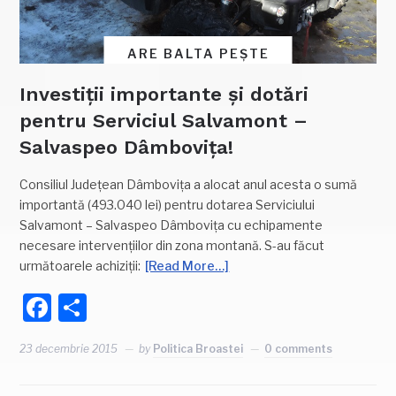
ARE BALTA PEȘTE
Investiții importante și dotări
pentru Serviciul Salvamont –
Salvaspeo Dâmbovița!
Consiliul Județean Dâmbovița a alocat anul acesta o sumă
importantă (493.040 lei) pentru dotarea Serviciului
Salvamont – Salvaspeo Dâmbovița cu echipamente
necesare intervențiilor din zona montană. S-au făcut
următoarele achiziții:
[Read More…]
Facebook
Partajează
23 decembrie 2015
by
Politica Broastei
0 comments