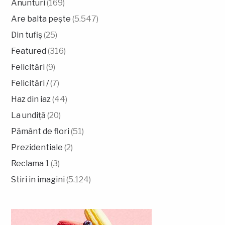
Anunturi
(169)
Are balta pește
(5.547)
Din tufiș
(25)
Featured
(316)
Felicitări
(9)
Felicitări /
(7)
Haz din iaz
(44)
La undiță
(20)
Pământ de flori
(51)
Prezidentiale
(2)
Reclama 1
(3)
Stiri in imagini
(5.124)