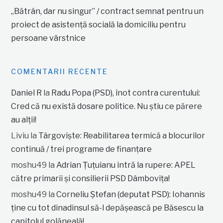
„Bătrân, dar nu singur” / contract semnat pentru un
proiect de asistență socială la domiciliu pentru
persoane vârstnice
COMENTARII RECENTE
Daniel R
la
Radu Popa (PSD), înot contra curentului:
Cred că nu există dosare politice. Nu știu ce părere
au alții!
Liviu
la
Târgoviște: Reabilitarea termică a blocurilor
continuă / trei programe de finanțare
moshu49
la
Adrian Țuțuianu intră la rupere: APEL
către primarii și consilierii PSD Dâmbovița!
moshu49
la
Corneliu Ștefan (deputat PSD): Iohannis
ține cu tot dinadinsul să-l depășească pe Băsescu la
capitolul golăneală!