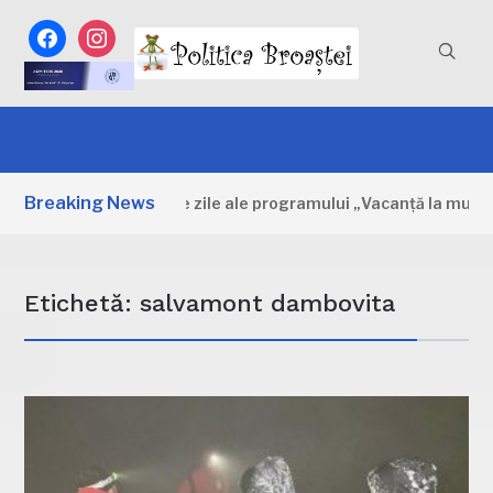
facebook
instagram
Breaking News
Dâmbovița: Primele zile ale programului „Vacanță la muzeu”
Etichetă:
salvamont dambovita