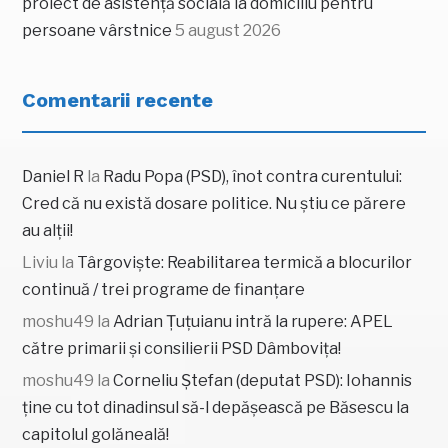
proiect de asistență socială la domiciliu pentru
persoane vârstnice
5 august 2026
Comentarii recente
Daniel R
la
Radu Popa (PSD), înot contra curentului:
Cred că nu există dosare politice. Nu știu ce părere
au alții!
Liviu
la
Târgoviște: Reabilitarea termică a blocurilor
continuă / trei programe de finanțare
moshu49
la
Adrian Țuțuianu intră la rupere: APEL
către primarii și consilierii PSD Dâmbovița!
moshu49
la
Corneliu Ștefan (deputat PSD): Iohannis
ține cu tot dinadinsul să-l depășească pe Băsescu la
capitolul golăneală!