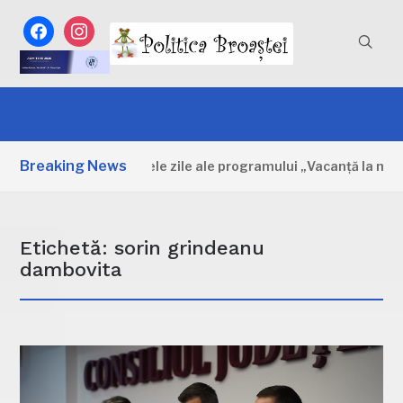
facebook
instagram
Breaking News
Dâmbovița: Primele zile ale programului „Vacanță la muzeu”
Etichetă:
sorin grindeanu
dambovita