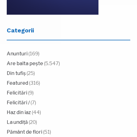
Categorii
Anunturi
(169)
Are balta pește
(5.547)
Din tufiș
(25)
Featured
(316)
Felicitări
(9)
Felicitări /
(7)
Haz din iaz
(44)
La undiță
(20)
Pământ de flori
(51)