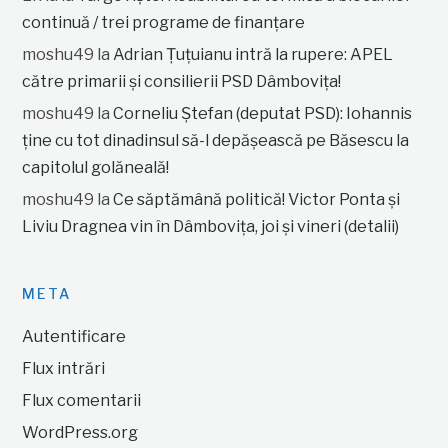
continuă / trei programe de finanțare
moshu49
la
Adrian Țuțuianu intră la rupere: APEL
către primarii și consilierii PSD Dâmbovița!
moshu49
la
Corneliu Ștefan (deputat PSD): Iohannis
ține cu tot dinadinsul să-l depășească pe Băsescu la
capitolul golăneală!
moshu49
la
Ce săptămână politică! Victor Ponta și
Liviu Dragnea vin în Dâmbovița, joi și vineri (detalii)
META
Autentificare
Flux intrări
Flux comentarii
WordPress.org