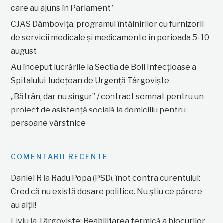
care au ajuns în Parlament”
CJAS Dâmbovița, programul întâlnirilor cu furnizorii
de servicii medicale și medicamente în perioada 5-10
august
Au început lucrările la Secția de Boli Infecțioase a
Spitalului Județean de Urgență Târgoviște
„Bătrân, dar nu singur” / contract semnat pentru un
proiect de asistență socială la domiciliu pentru
persoane vârstnice
COMENTARII RECENTE
Daniel R
la
Radu Popa (PSD), înot contra curentului:
Cred că nu există dosare politice. Nu știu ce părere
au alții!
Liviu
la
Târgoviște: Reabilitarea termică a blocurilor