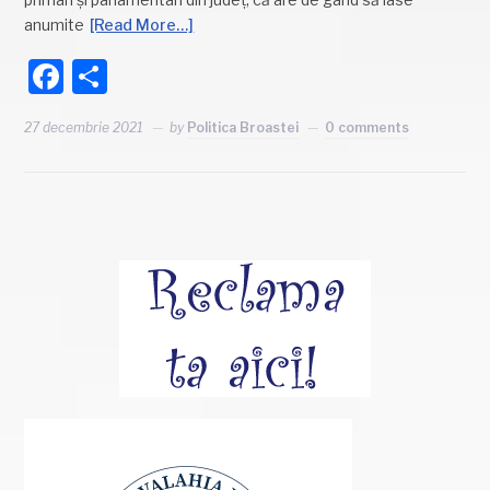
anumite
[Read More…]
Facebook
Partajează
27 decembrie 2021
by
Politica Broastei
0 comments